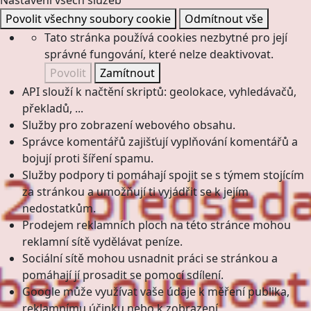
Nastavení všech služeb
Povolit všechny soubory cookie
Odmítnout vše
Tato stránka používá cookies nezbytné pro její
správné fungování, které nelze deaktivovat.
Povolit
Zamítnout
API slouží k načtění skriptů: geolokace, vyhledávačů,
překladů, ...
Služby pro zobrazení webového obsahu.
Správce komentářů zajišťují vyplňování komentářů a
bojují proti šíření spamu.
Služby podpory ti pomáhají spojit se s týmem stojícím
za stránkou a umožňují ti vyjádřit se k jejím
nedostatkům.
Prodejem reklamních ploch na této stránce mohou
reklamní sítě vydělávat peníze.
Sociální sítě mohou usnadnit práci se stránkou a
pomáhají jí prosadit se pomocí sdílení.
Google může využívat vaše údaje k měření publika,
reklamnímu účinku nebo k zobrazení