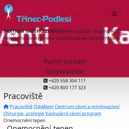
PARTNER VAŠEHO ZDRAVÍ
Jsme součástí skupiny AGEL,
největšího soukromého poskytovatele zdravotní péče
ve střední Evropě.
Rychlý kontakt
Spojovatelka
+420 558 304 111
+420 800 177 323
Pracoviště
Pracoviště
Oddělení
Centrum cévní a miniinvazivní
chirurgie, urologie
Vaskulární cévní program
Onemocnění tepen
Onemocnění tepen