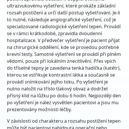
ultrazvukovému vyšetření, které prokáže základní
rozsah postižení a určí další postup vyšetřování. Je-li
to nutné, následuje angiografické vyšetření, což je
specializované radiologické vyšetření tepen. Provádí
se v rámci krátkodobé, zpravidla dvoudenní
hospitalizace. V předvečer vyšetření je pacient přijat
na chirurgické oddělení, kde se provedou potřebné
krevní testy. Samotné vyšetření se provádí při plném
vědomí, pouze při lokálním znecitlivění. Přes vpich
do tříselné tepny je zavedena tenká hadička (katétr),
kterou se vstřikuje kontrastní látka a současně se
provádí snímkování jejího toku. Po vyšetření je
nutno naložit na tříslo tlakový obvaz a dodržet
přísný klid na lůžku po dobu 6 hodin. Nejpozději den
po vyšetření je nález vysvětlen pacientovi a jsou mu
prezentovány možnosti léčby.
V závislosti od charakteru a rozsahu postižení tepen
může být pacientovi nabídnuta operační nebo