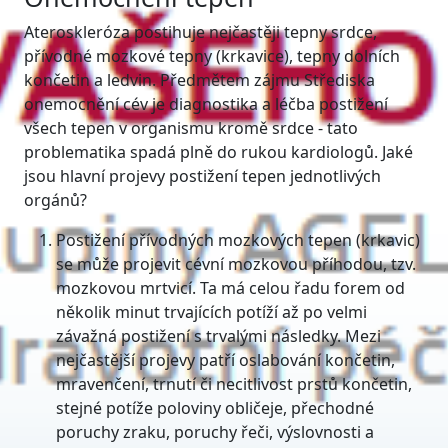
Ateroskleróza postihuje nejčastěji tepny srdce,
přívodné mozkové tepny (krkavice), tepny dolních
končetin a ledvin. Předmětem zájmu Střediska
onemocnění cév je diagnostika a léčba postižení
všech tepen v organismu kromě srdce - tato
problematika spadá plně do rukou kardiologů. Jaké
jsou hlavní projevy postižení tepen jednotlivých
orgánů?
Postižení přívodných mozkových tepen (krkavic)
se může projevit cévní mozkovou příhodou, tzv.
mozkovou mrtvicí. Ta má celou řadu forem od
několik minut trvajících potíží až po velmi
závažná postižení s trvalými následky. Mezi
nejčastější projevy patří oslabování končetin,
mravenčení, trnutí či necitlivost prstů končetin,
stejné potíže poloviny obličeje, přechodné
poruchy zraku, poruchy řeči, výslovnosti a