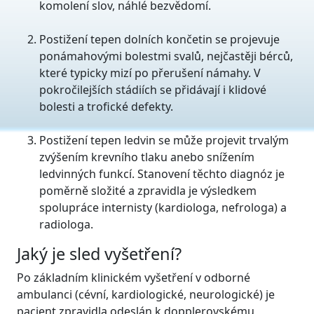
komolení slov, náhlé bezvědomí.
Postižení tepen dolních končetin se projevuje
ponámahovými bolestmi svalů, nejčastěji bérců,
které typicky mizí po přerušení námahy. V
pokročilejších stádiích se přidávají i klidové
bolesti a trofické defekty.
Postižení tepen ledvin se může projevit trvalým
zvýšením krevního tlaku anebo snížením
ledvinných funkcí. Stanovení těchto diagnóz je
poměrně složité a zpravidla je výsledkem
spolupráce internisty (kardiologa, nefrologa) a
radiologa.
Jaký je sled vyšetření?
Po základním klinickém vyšetření v odborné
ambulanci (cévní, kardiologické, neurologické) je
pacient zpravidla odeslán k dopplerovskému