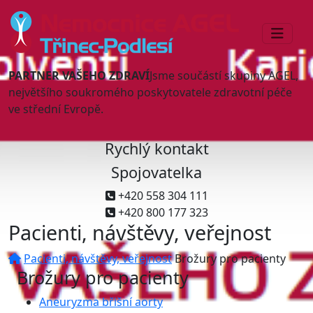
PARTNER VAŠEHO ZDRAVÍ
Jsme součástí skupiny AGEL,
největšího soukromého poskytovatele zdravotní péče
ve střední Evropě.
Rychlý kontakt
Spojovatelka
+420 558 304 111
+420 800 177 323
Pacienti, návštěvy, veřejnost
Pacienti, návštěvy, veřejnost
Brožury pro pacienty
Brožury pro pacienty
Aneuryzma břišní aorty