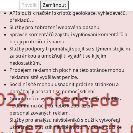
Povolit
Zamítnout
API slouží k načtění skriptů: geolokace, vyhledávačů,
překladů, ...
Služby pro zobrazení webového obsahu.
Správce komentářů zajišťují vyplňování komentářů a
bojují proti šíření spamu.
Služby podpory ti pomáhají spojit se s týmem stojícím
za stránkou a umožňují ti vyjádřit se k jejím
nedostatkům.
Prodejem reklamních ploch na této stránce mohou
reklamní sítě vydělávat peníze.
Sociální sítě mohou usnadnit práci se stránkou a
pomáhají jí prosadit se pomocí sdílení.
Google může využívat vaše údaje k měření publika,
reklamnímu účinku nebo k zobrazení
personalizovaných reklam.
Služby pro analýzu návštěvníků slouží k vytvoření
užitečných statistik návštěvnosti. Ty zase slouží ke