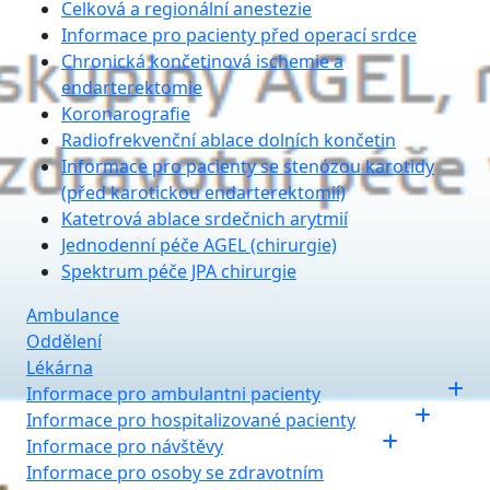
Celková a regionální anestezie
Informace pro pacienty před operací srdce
Chronická končetinová ischemie a
endarterektomie
Koronarografie
Radiofrekvenční ablace dolních končetin
Informace pro pacienty se stenózou karotidy
(před karotickou endarterektomií)
Katetrová ablace srdečnich arytmií
Jednodenní péče AGEL (chirurgie)
Spektrum péče JPA chirurgie
Ambulance
Oddělení
Lékárna
Informace pro ambulantni pacienty
Informace pro hospitalizované pacienty
Informace pro návštěvy
Informace pro osoby se zdravotním