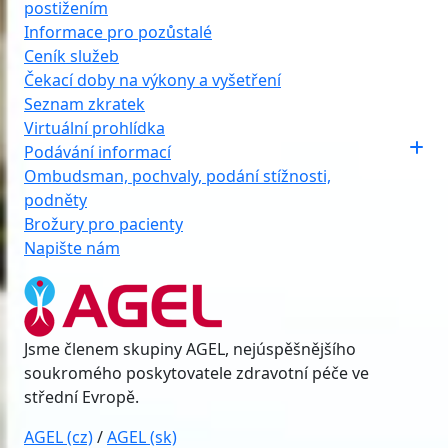
postižením
Informace pro pozůstalé
Ceník služeb
Čekací doby na výkony a vyšetření
Seznam zkratek
Virtuální prohlídka
Podávání informací
Ombudsman, pochvaly, podání stížnosti,
podněty
Brožury pro pacienty
Napište nám
Jsme členem skupiny AGEL, nejúspěšnějšího
soukromého poskytovatele zdravotní péče ve
střední Evropě.
AGEL (cz)
/
AGEL (sk)