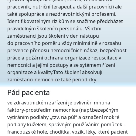
pracovník, nutriční terapeut a další pracovníci) ale
také spolupráce s nezdravotnickými profesemi.
Identifikovatelným rizikům se snažíme předcházet
pravidelným školením personálu. Všichni
zaměstnanci jsou školeni v den nástupu
do pracovního poměru vždy minimálně v rozsahu
prevence přenosu nemocničních nákaz, bezpečnost
práce a požární ochrana,organizace resuscitace v
nemocnici a jejími postupy a se sytémem řízení
organizace a kvality.Tato školení absolvují
zaměstanci nemocnice také periodicky.
Pád pacienta
ve zdravotnickém zařízení je ovlivněn mnoha
faktory-prostředím nemocnice (např.bezepčným
vytíráním podlahy ,,tzv. na půl“ a označení mokré
podlahy kuželem, správným používáním pomůcek -
francouzské hole, chodítka, vozík, léky, které pacient