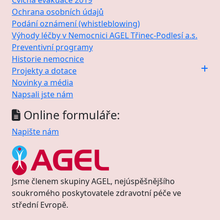
Cvičná evakuace 2019
Ochrana osobních údajů
Podání oznámení (whistleblowing)
Výhody léčby v Nemocnici AGEL Třinec-Podlesí a.s.
Preventivní programy
Historie nemocnice
Projekty a dotace
Novinky a média
Napsali jste nám
Online formuláře:
Napište nám
Jsme členem skupiny AGEL, nejúspěšnějšího
soukromého poskytovatele zdravotní péče ve
střední Evropě.