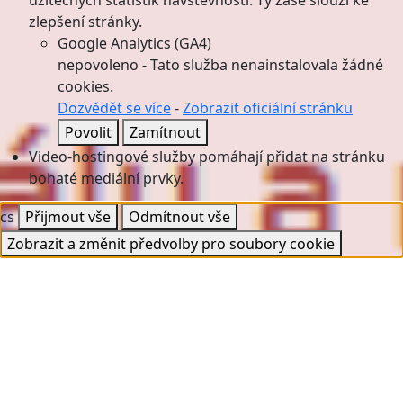
užitečných statistik návštěvnosti. Ty zase slouží ke
zlepšení stránky.
Google Analytics (GA4)
nepovoleno
-
Tato služba nenainstalovala žádné
cookies.
Dozvědět se více
-
Zobrazit oficiální stránku
Povolit
Zamítnout
Video-hostingové služby pomáhají přidat na stránku
bohaté mediální prvky.
cs
Přijmout vše
Odmítnout vše
Zobrazit a změnit předvolby pro soubory cookie