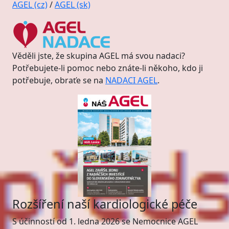
AGEL (cz)
/
AGEL (sk)
Věděli jste, že skupina AGEL má svou nadaci?
Potřebujete-li pomoc nebo znáte-li někoho, kdo ji
potřebuje, obraťe se na
NADACI AGEL
.
Rozšíření naší kardiologické péče
S účinností od 1. ledna 2026 se Nemocnice AGEL