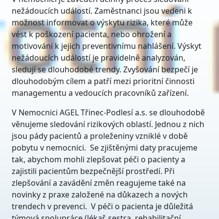
nežádoucích událostí. Zaměstnanci jsou vedeni k
možnost informovat o výskytu rizika, které může
vést k poškození pacienta, nebo ohrožení a
motivováni k jejich preventivnímu nahlášení. Výskyt
nežádoucích událostí je pravidelně analyzován,
sledují se dlouhodobé trendy. Zvyšování bezpečí je
dlouhodobým cílem a patří mezi prioritní činnosti
managementu a vedoucích pracovníků zařízení.
V Nemocnici AGEL Třinec-Podlesí a.s. se dlouhodobě
věnujeme sledování rizikových oblastí. Jednou z nich
jsou pády pacientů a proleženiny vzniklé v době
pobytu v nemocnici. Se zjištěnými daty pracujeme
tak, abychom mohli zlepšovat péči o pacienty a
zajistili pacientům bezpečnější prostředí. Při
zlepšování a zavádění změn reagujeme také na
novinky z praxe založené na důkazech a nových
trendech v prevenci. V péči o pacienta je důležitá
týmová spolupráce (lékař, sestra, rehabilitační