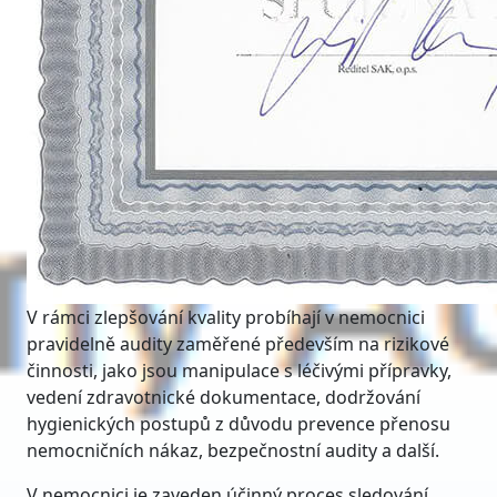
V rámci zlepšování kvality probíhají v nemocnici
pravidelně audity zaměřené především na rizikové
činnosti, jako jsou manipulace s léčivými přípravky,
vedení zdravotnické dokumentace, dodržování
hygienických postupů z důvodu prevence přenosu
nemocničních nákaz, bezpečnostní audity a další.
V nemocnici je zaveden účinný proces sledování