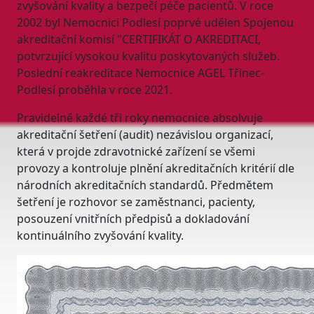
zvyšování kvality a bezpečí péče pacientů. V roce
2002 byl Nemocnici Podlesí poprvé udělen Spojenou
akreditační komisí "CERTIFIKÁT O AKREDITACI,
potvrzující vysokou kvalitu poskytovaných služeb.
Poslední reakreditace Nemocnice AGEL Třinec-
Podlesí proběhla v roce 2021.
Pravidelně každé tři roky nemocnice absolvuje
akreditační šetření (audit) nezávislou organizací,
která v projde zdravotnické zařízení se všemi
provozy a kontroluje plnění akreditačních kritérií dle
národních akreditačních standardů. Předmětem
šetření je rozhovor se zaměstnanci, pacienty,
posouzení vnitřních předpisů a dokladování
kontinuálního zvyšování kvality.