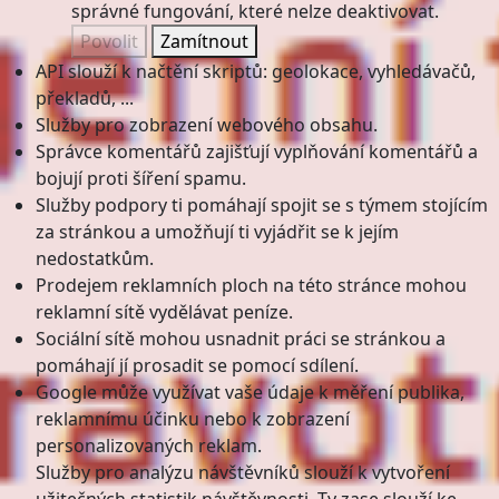
správné fungování, které nelze deaktivovat.
Povolit
Zamítnout
API slouží k načtění skriptů: geolokace, vyhledávačů,
překladů, ...
Služby pro zobrazení webového obsahu.
Správce komentářů zajišťují vyplňování komentářů a
bojují proti šíření spamu.
Služby podpory ti pomáhají spojit se s týmem stojícím
za stránkou a umožňují ti vyjádřit se k jejím
nedostatkům.
Prodejem reklamních ploch na této stránce mohou
reklamní sítě vydělávat peníze.
Sociální sítě mohou usnadnit práci se stránkou a
pomáhají jí prosadit se pomocí sdílení.
Google může využívat vaše údaje k měření publika,
reklamnímu účinku nebo k zobrazení
personalizovaných reklam.
Služby pro analýzu návštěvníků slouží k vytvoření