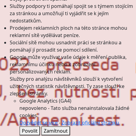
Služby podpory ti pomáhají spojit se s týmem stojícím
za stránkou a umožňují ti vyjádřit se k jejím
nedostatkům.
Prodejem reklamních ploch na této stránce mohou
reklamní sítě vydělávat peníze.
Sociální sítě mohou usnadnit práci se stránkou a
pomáhají jí prosadit se pomocí sdílení.
Google může využívat vaše údaje k měření publika,
reklamnímu účinku nebo k zobrazení
personalizovaných reklam.
Služby pro analýzu návštěvníků slouží k vytvoření
užitečných statistik návštěvnosti. Ty zase slouží ke
zlepšení stránky.
Google Analytics (GA4)
nepovoleno
-
Tato služba nenainstalovala žádné
cookies.
Dozvědět se více
-
Zobrazit oficiální stránku
Povolit
Zamítnout