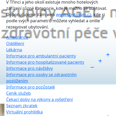
V Třinci a jeho okolí existuje mnoho hotelových
zařízení různé kategorie, kde je možno se ubytovat.
Doporučujeme Vám web
www.ubytovani.cz
, kde si
podle svých parametrů můžete vyhledat a onlile
rezervovat ubytování.
Ambulance
Oddělení
Lékárna
Informace pro ambulantni pacienty
Informace pro hospitalizované pacienty
Informace pro návštěvy
Informace pro osoby se zdravotním
postižením
Informace pro pozůstalé
Ceník služeb
Čekací doby na výkony a vyšetření
Seznam zkratek
Virtuální prohlídka