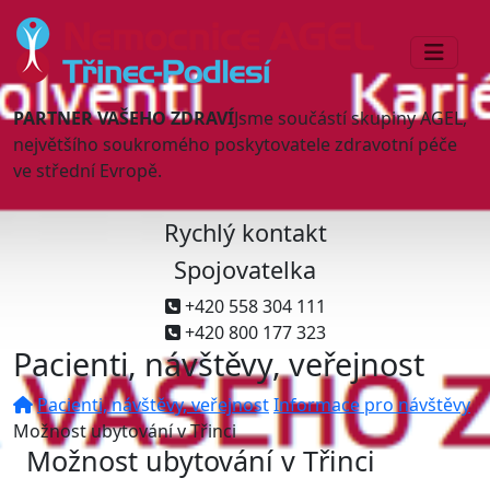
PARTNER VAŠEHO ZDRAVÍ
Jsme součástí skupiny AGEL,
největšího soukromého poskytovatele zdravotní péče
ve střední Evropě.
Rychlý kontakt
Spojovatelka
+420 558 304 111
+420 800 177 323
Pacienti, návštěvy, veřejnost
Pacienti, návštěvy, veřejnost
Informace pro návštěvy
Možnost ubytování v Třinci
Možnost ubytování v Třinci