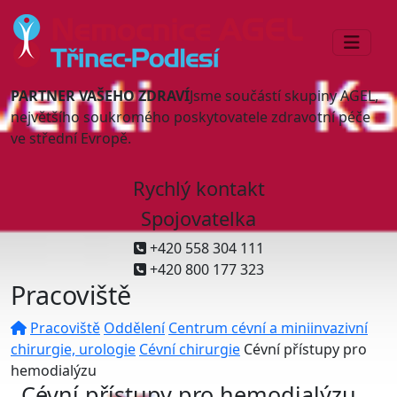
PARTNER VAŠEHO ZDRAVÍ
Jsme součástí skupiny AGEL,
největšího soukromého poskytovatele zdravotní péče
ve střední Evropě.
Rychlý kontakt
Spojovatelka
+420 558 304 111
+420 800 177 323
Pracoviště
Pracoviště
Oddělení
Centrum cévní a miniinvazivní
chirurgie, urologie
Cévní chirurgie
Cévní přístupy pro
hemodialýzu
Cévní přístupy pro hemodialýzu