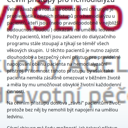
Velmi závažná a rozsáhlá oblast cévní chirurgie je
problematika cévních přístupů pro hemodialýzu u
pacientů, kteří jsou (nebo pravděpodobně v nejbližší
budoucnosti budou ) odkázáni na umělou ledvinu.
Počty pacientů, kteří jsou zařazeni do dialyzačního
programu stále stoupají a týkají se téměř všech
věkových skupin. U těchto pacientů je nutno zajistit
dlouhodobý a bezpečný cévní přístup pro pravidelné
napojování oběhu pacienta na hemodialyzační
přístroj. Přítomnost tohoto přístupu by však také
pacienta neměla zásadně omezovat v běžném životě
a měla by mu umožňovat obvyklé životní každodenní
činnosti.
Na cévním přístupu doslova „závisí“ pacientům život,
protože bez něj by nemohli být napojeni na umělou
ledvinu.