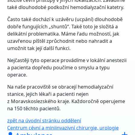
složité cévní přístupy v jiných lokalizacích. Zavádíme
také dlouhodobé podkožní hemodialyzační katetry.
Často také dochází k uzávěru (ucpání) dlouhodobě
dobře fungujících „shuntů“. Také toto je složitá a
delikátní problematika. Máme řadu možností, jak
uzavřenou píštěl zprůchodnit nebo nahradit a
umožnit tak její další funkci.
Nejčastěji tyto operace provádíme v lokální anestezii
a pacienta dopředu poučíme o smyslu a typu
operace.
Na naše pracoviště se obracejí hemodialyzační
stanice, jejich lékaři a pacienti nejen
z Moravskoslezského kraje. Každoročně operujeme
na 150 těchto pacientů.
zpět na úvodní stránku oddělení
Centrum cévní a miniinvazivní chirurgie, urologie