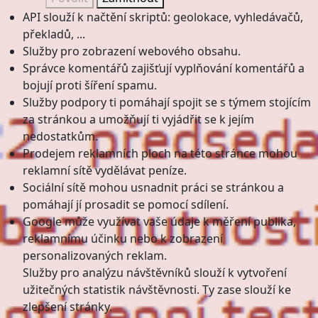
API slouží k načtění skriptů: geolokace, vyhledávačů,
překladů, ...
Služby pro zobrazení webového obsahu.
Správce komentářů zajišťují vyplňování komentářů a
bojují proti šíření spamu.
Služby podpory ti pomáhají spojit se s týmem stojícím
za stránkou a umožňují ti vyjádřit se k jejím
nedostatkům.
Prodejem reklamních ploch na této stránce mohou
reklamní sítě vydělávat peníze.
Sociální sítě mohou usnadnit práci se stránkou a
pomáhají jí prosadit se pomocí sdílení.
Google může využívat vaše údaje k měření publika,
reklamnímu účinku nebo k zobrazení
personalizovaných reklam.
Služby pro analýzu návštěvníků slouží k vytvoření
užitečných statistik návštěvnosti. Ty zase slouží ke
zlepšení stránky.