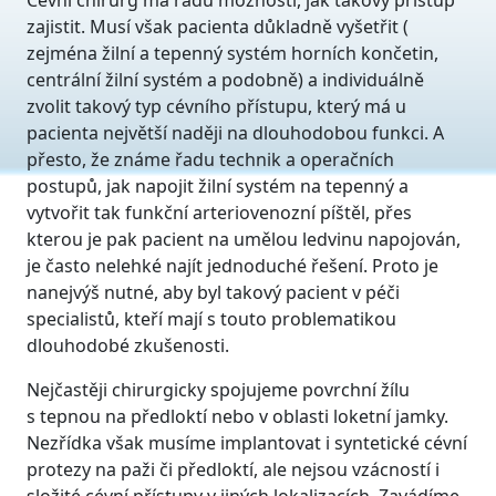
Cévní chirurg má řadu možností, jak takový přístup
zajistit. Musí však pacienta důkladně vyšetřit (
zejména žilní a tepenný systém horních končetin,
centrální žilní systém a podobně) a individuálně
zvolit takový typ cévního přístupu, který má u
pacienta největší naději na dlouhodobou funkci. A
přesto, že známe řadu technik a operačních
postupů, jak napojit žilní systém na tepenný a
vytvořit tak funkční arteriovenozní píštěl, přes
kterou je pak pacient na umělou ledvinu napojován,
je často nelehké najít jednoduché řešení. Proto je
nanejvýš nutné, aby byl takový pacient v péči
specialistů, kteří mají s touto problematikou
dlouhodobé zkušenosti.
Nejčastěji chirurgicky spojujeme povrchní žílu
s tepnou na předloktí nebo v oblasti loketní jamky.
Nezřídka však musíme implantovat i syntetické cévní
protezy na paži či předloktí, ale nejsou vzácností i