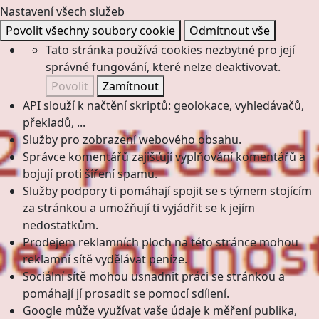
Nastavení všech služeb
Povolit všechny soubory cookie
Odmítnout vše
Tato stránka používá cookies nezbytné pro její
správné fungování, které nelze deaktivovat.
Povolit
Zamítnout
API slouží k načtění skriptů: geolokace, vyhledávačů,
překladů, ...
Služby pro zobrazení webového obsahu.
Správce komentářů zajišťují vyplňování komentářů a
bojují proti šíření spamu.
Služby podpory ti pomáhají spojit se s týmem stojícím
za stránkou a umožňují ti vyjádřit se k jejím
nedostatkům.
Prodejem reklamních ploch na této stránce mohou
reklamní sítě vydělávat peníze.
Sociální sítě mohou usnadnit práci se stránkou a
pomáhají jí prosadit se pomocí sdílení.
Google může využívat vaše údaje k měření publika,