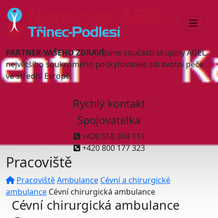
PARTNER VAŠEHO ZDRAVÍ
Jsme součástí skupiny AGEL,
největšího soukromého poskytovatele zdravotní péče
ve střední Evropě.
Rychlý kontakt
Spojovatelka
+420 558 304 111
+420 800 177 323
Pracoviště
Pracoviště
Ambulance
Cévní a chirurgické
ambulance
Cévní chirurgická ambulance
Cévní chirurgická ambulance