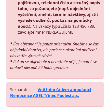
pojišťovnu, telefonní číslo
a stručný popis
toho, co požadujete (např. objednání
vyšetření, změnit termín návštěvy, zjistit
výsledek odběrů, poukaz na pomůcky
apod.).
Na vzkazy typu „číslo 123 456 789,
zavolejte mně“ NEREAGUJEME.
*
Čas objednání je pouze orientační. Snažíme se čas
objednání dodržet, ale pacient s akutními obtížemi
nás může výrazně zdržet.
*
Pokud se objednáte a nemůžete přijít, je nutné se
omluvit alespoň 24 hodin předem.
Seznamte se s
Vnitřním řádem ambulancí
Nemocnice AGEL Třinec-Podlesí a.s.