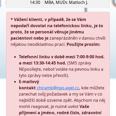
14:30
MBA, MUDr. Matloch J.
*
Vážení klienti, v případě, že se Vám
nepodaří dovolat na telefonickou linku, je to
proto, že se personál věnuje jinému
pacientovi nebo je
zaneprázdněn v danou chvíli
nějakou neodkladnou prací.
Použijte prosím:
Telefonní linku v době mezi 7:00-9:00 hod.
a mezi 13:30-14:45 hod.
(SMS zprávy
NEposílejte, neboť voláte na pevnou linku a
tyto zprávy nelze převzít).
E-mailový
kontakt
chiramb@npo.agel.cz
,
kde můžete
zanechat svůj požadavek a my se Vám v co
nejbližší době ozveme zpět. Abychom na něj
mohli reagovat, je nutné uvést
Vaše
příjmení a jméno, rodné číslo, zdravotní