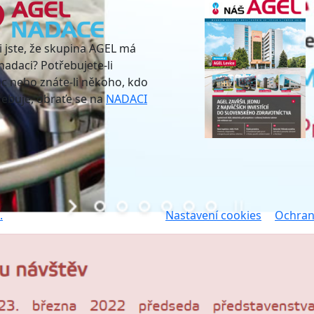
i jste, že skupina AGEL má
nadaci? Potřebujete-li
 nebo znáte-li někoho, kdo
třebuje, obraťe se na
NADACI
.
Nastavení cookies
Ochran