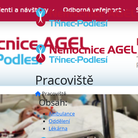
Pracoviště
Pracoviště
Obsah:
Ambulance
Oddělení
Lékárna