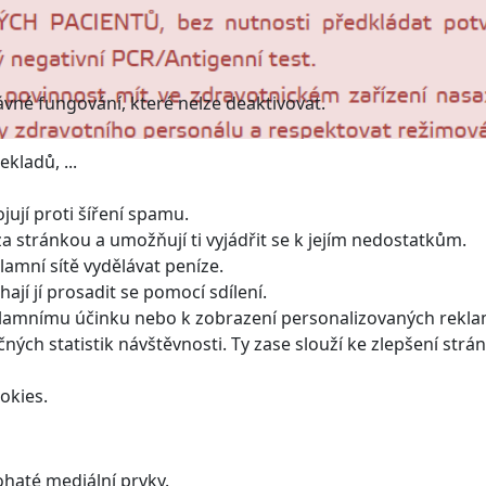
ávné fungování, které nelze deaktivovat.
kladů, ...
ují proti šíření spamu.
a stránkou a umožňují ti vyjádřit se k jejím nedostatkům.
amní sítě vydělávat peníze.
jí jí prosadit se pomocí sdílení.
klamnímu účinku nebo k zobrazení personalizovaných rekla
ných statistik návštěvnosti. Ty zase slouží ke zlepšení strán
okies.
haté mediální prvky.