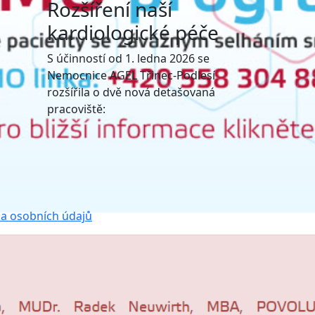
Rozšíření naší
kardiologické péče
S účinností od 1. ledna 2026 se
Nemocnice AGEL Třinec-Podlesí
rozšířila o dvě nová detašovaná
pracoviště:
a osobních údajů