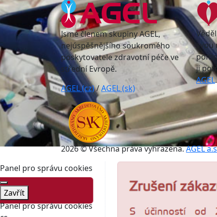
Věděl
Jsme členem skupiny AGEL,
svou 
nejúspěšnějšího soukromého
pomoc
poskytovatele zdravotní péče ve
ji po
střední Evropě.
AGEL
.
AGEL (cz)
/
AGEL (sk)
2026 © Všechna práva vyhrazena.
AGEL a.s
Panel pro správu cookies
Zavřít
Panel pro správu cookies