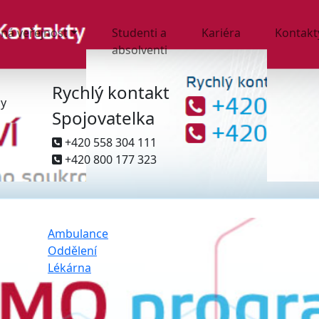
ná veřejnost
Studenti a
Kariéra
Kontakt
absolventi
Rychlý kontakt
ny
Spojovatelka
+420 558 304 111
+420 800 177 323
Ambulance
Oddělení
Lékárna