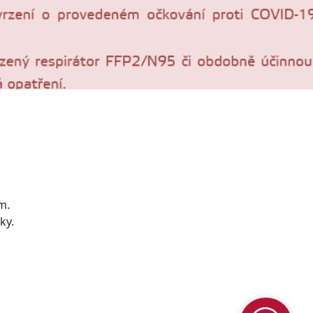
m.
ky.