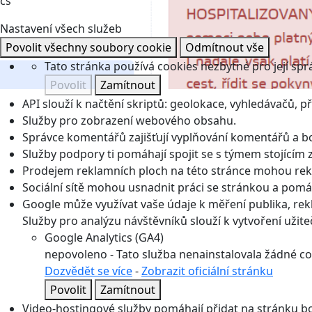
cs
Nastavení všech služeb
Povolit všechny soubory cookie
Odmítnout vše
Tato stránka používá cookies nezbytné pro její spr
Povolit
Zamítnout
API slouží k načtění skriptů: geolokace, vyhledávačů, pře
Služby pro zobrazení webového obsahu.
Správce komentářů zajišťují vyplňování komentářů a boj
Služby podpory ti pomáhají spojit se s týmem stojícím z
Prodejem reklamních ploch na této stránce mohou rekl
Sociální sítě mohou usnadnit práci se stránkou a pomáha
Google může využívat vaše údaje k měření publika, re
Služby pro analýzu návštěvníků slouží k vytvoření užiteč
Google Analytics (GA4)
nepovoleno
-
Tato služba nenainstalovala žádné co
Dozvědět se více
-
Zobrazit oficiální stránku
Povolit
Zamítnout
Video-hostingové služby pomáhají přidat na stránku bo