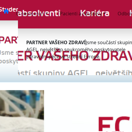
O nemocnici
Pacienti a návštěvy
Odbor
PARTNER VAŠEHO ZDRAVÍ
Jsme součástí skupi
AGEL, největšího soukromého poskytovatele
zdravotní péče ve střední Evropě.