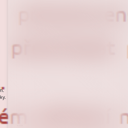
m.
ky.