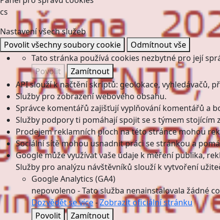
Panel pro správu cookies
cs
Nastavení všech služeb
Povolit všechny soubory cookie
Odmítnout vše
Tato stránka používá cookies nezbytné pro její spr
Povolit
Zamítnout
API slouží k načtění skriptů: geolokace, vyhledávačů, pře
Služby pro zobrazení webového obsahu.
Správce komentářů zajišťují vyplňování komentářů a boj
Služby podpory ti pomáhají spojit se s týmem stojícím z
Prodejem reklamních ploch na této stránce mohou rekl
Sociální sítě mohou usnadnit práci se stránkou a pomáha
Google může využívat vaše údaje k měření publika, re
Služby pro analýzu návštěvníků slouží k vytvoření užiteč
Google Analytics (GA4)
nepovoleno
-
Tato služba nenainstalovala žádné co
Dozvědět se více
-
Zobrazit oficiální stránku
Povolit
Zamítnout