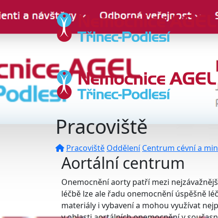
Pracoviště
Pracoviště
Oddělení
Centrum cévní a mini
Aortální centrum
Onemocnění aorty patří mezi nejzávažnějš
léčbě lze ale řadu onemocnění úspěšně léči
materiály i vybavení a mohou využívat nej
v oblasti aortálních onemocnění v současn