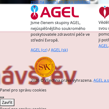
zpět na úvodní stránku oddělení
Věděl
Jsme členem skupiny AGEL,
svou 
nejúspěšnějšího soukromého
pomoc
poskytovatele zdravotní péče ve
ji po
střední Evropě.
AGEL
.
AGEL (cz)
/
AGEL (sk)
2026 © Všechna práva vyhrazena.
AGEL a.s
Panel pro správu cookies
Zavřít