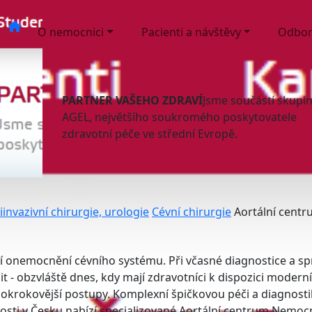
O nemocnici
Pacienti a návštěvy
Odbor
PARTNER VAŠEHO ZDRAVÍ
Jsme součástí skupi
AGEL, největšího soukromého poskytovatele
zdravotní péče ve střední Evropě.
invazivní chirurgie, urologie
Cévní chirurgie
Aortální cent
í onemocnění cévního systému. Při včasné diagnostice a s
t - obzvláště dnes, kdy mají zdravotníci k dispozici moderní
pokrokovější postupy. Komplexní špičkovou péči a diagnost
osti v Česku nabízí specializované Aortální centrum Nemoc