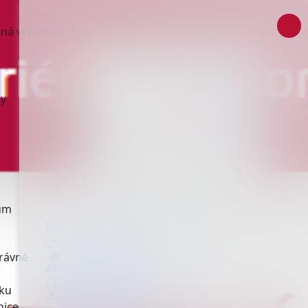
ná veřejnost
Studenti a
Kariéra
Kontakt
absolventi
Rychlý kontakt
ny
Spojovatelka
+420 558 304 111
+420 800 177 323
rum
Centrum cévní a miniinvazivní
chirurgie, urologie
Ambulance
právné
Vaskulární cévní
iku
nice