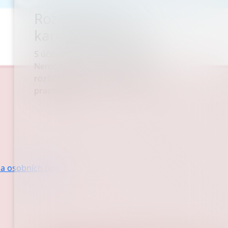
Rozšíření naší
kardiologické péče
S účinností od 1. ledna 2026 se
Nemocnice AGEL Třinec-Podlesí
rozšířila o dvě nová detašovaná
pracoviště:
a osobních údajů