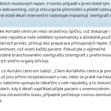
álních mozkových tepen. V tomto případě v první době tým
e debranching, což je chirurgické přemístění a přešití odst
é době lékaři intervenční radiologie implantují stentgraft
cké Aortální centrum mezi skutečnou špičku, což dokazuje i
České republice naše oddělení systematicky a důsledně použ
lárních protéz, přístup bez preparace přístupových tepen. 
minimum, což ocení každý pacient. Pokud jde o výjimečné
totálně branchovaného stentgraftu (stentgraft s preformo
ch vnitřní orgány břicha).
 co Aortální centrum nabízí. „Cílem Aortálního centra je p
ž jsou přímo hospitalizovaní u nás, nebo se právě nacháze
to nabízíme spolupráci lékařům z celé republiky, a to dokonc
ech, kdy k lékaři například přijde pacient s onemocněním 
tova zdravotního stavu, případně potřebuje rovnou domluvi
k.