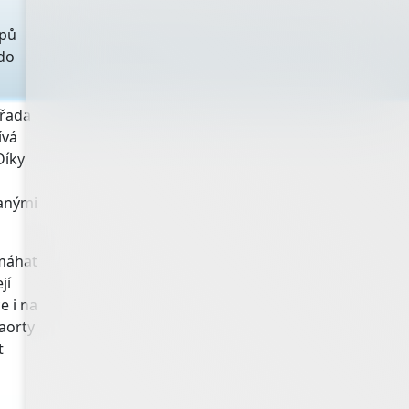
upů
 do
 řada
ívá
Díky
vanými
omáhat
jí
e i na
aorty
t