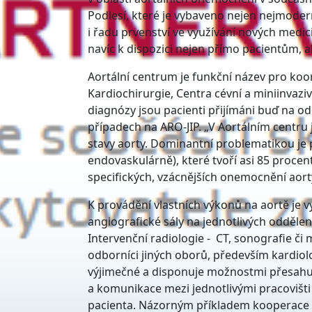
Podlesí, které je vybaveno nejen nejmode
i řadu prvenství ve využívání nových medi
navíc k dispozici nejen přímo pacientům, al
Aortální centrum je funkční název pro koo
Kardiochirurgie, Centra cévní a miniinvazi
diagnózy jsou pacienti přijímáni buď na od
případech na ARO-JIP. „V Aortálním centru
stavy aorty. Dominantní problematikou je p
endovaskulárně), které tvoří asi 85 procen
specifických, vzácnějších onemocnění aort
K provádění vlastních výkonů na aortě je v
angiografické sály na jednotlivých odděle
Intervenční radiologie - CT, sonografie či 
odborníci jiných oborů, především kardiolo
výjimečné a disponuje možnostmi přesahují
a komunikace mezi jednotlivými pracovišti 
pacienta. Názorným příkladem kooperace t