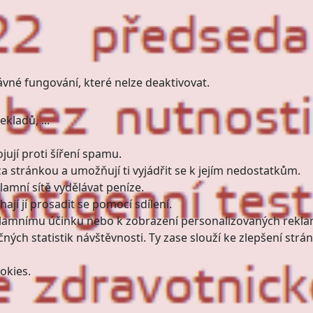
ávné fungování, které nelze deaktivovat.
kladů, ...
ují proti šíření spamu.
a stránkou a umožňují ti vyjádřit se k jejím nedostatkům.
amní sítě vydělávat peníze.
jí jí prosadit se pomocí sdílení.
klamnímu účinku nebo k zobrazení personalizovaných rekla
ných statistik návštěvnosti. Ty zase slouží ke zlepšení strán
okies.