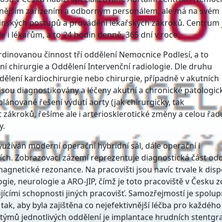
rnějším zařízením a odborným personálem, ale má na svém
cinských postupů a provádění lékařských zákroků. Centrum 
e i lékařům, a to 24 hodin denně, 365 dní v roce.
rdinovanou činnost tří oddělení Nemocnice Podlesí, a to
vní chirurgie a Oddělení Intervenční radiologie. Dle druhu
dělení kardiochirurgie nebo chirurgie, případně v akutních
 jsou diagnostikovány a léčeny akutní a chronické patologic
lánované řešení výdutí aorty (jak chirurgicky, tak
t zákroků, řešíme ale i arteriosklerotické změny a celou řad
y.
yužíván moderní operační hybridní sál, dále operační i
ních. Zobrazovací zázemí reprezentuje diagnostická část od
magnetické rezonance. Na pracovišti jsou navíc trvale k dispo
gie, neurologie a ARO-JIP, čímž je toto pracoviště v Česku z
cími schopnosti jiných pracovišť. Samozřejmostí je spolup
tak, aby byla zajištěna co nejefektivnější léčba pro každého
ýmů jednotlivých oddělení je implantace hrudních stentgra