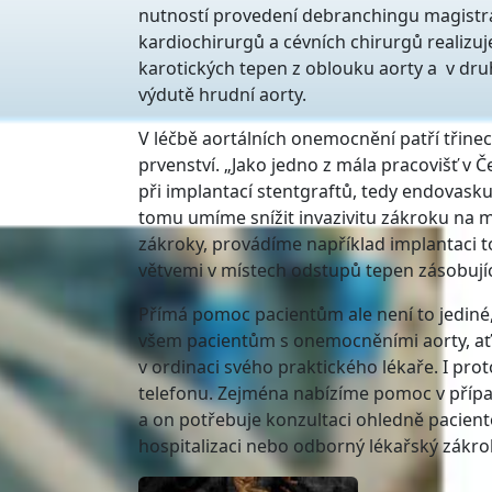
nutností provedení debranchingu magistr
kardiochirurgů a cévních chirurgů realizuj
karotických tepen z oblouku aorty a v druh
výdutě hrudní aorty.
V léčbě aortálních onemocnění patří třine
prvenství. „Jako jedno z mála pracovišť v 
při implantací stentgraftů, tedy endovasku
tomu umíme snížit invazivitu zákroku na 
zákroky, provádíme například implantaci 
větvemi v místech odstupů tepen zásobující
Přímá pomoc pacientům ale není to jediné,
všem pacientům s onemocněními aorty, ať u
v ordinaci svého praktického lékaře. I pro
telefonu. Zejména nabízíme pomoc v případ
a on potřebuje konzultaci ohledně pacien
hospitalizaci nebo odborný lékařský zákro