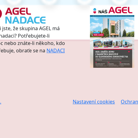
i jste, že skupina AGEL má
nadaci? Potřebujete-li
 nebo znáte-li někoho, kdo
třebuje, obraťe se na
NADACI
.
Nastavení cookies
Ochran