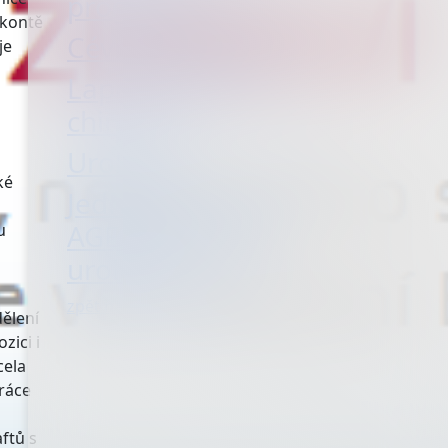
program
 kontě
Cévní chirurgie
je
Laparoskopická
chirurgie
Urologie
ké
Jednodenní péče
AGEL (chirurgie,
u
urologie)
zpět na seznam oddělení
dělení
zici i
cela
ráce
ftů s