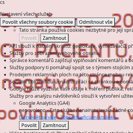
cs
Nastavení všech služeb
Povolit všechny soubory cookie
Odmítnout vše
Tato stránka používá cookies nezbytné pro její spr
Povolit
Zamítnout
API slouží k načtění skriptů: geolokace, vyhledávačů, pře
Služby pro zobrazení webového obsahu.
Správce komentářů zajišťují vyplňování komentářů a boj
Služby podpory ti pomáhají spojit se s týmem stojícím z
Prodejem reklamních ploch na této stránce mohou rekl
Sociální sítě mohou usnadnit práci se stránkou a pomáha
Google může využívat vaše údaje k měření publika, re
Služby pro analýzu návštěvníků slouží k vytvoření užiteč
Google Analytics (GA4)
nepovoleno
-
Tato služba nenainstalovala žádné co
Dozvědět se více
-
Zobrazit oficiální stránku
Povolit
Zamítnout