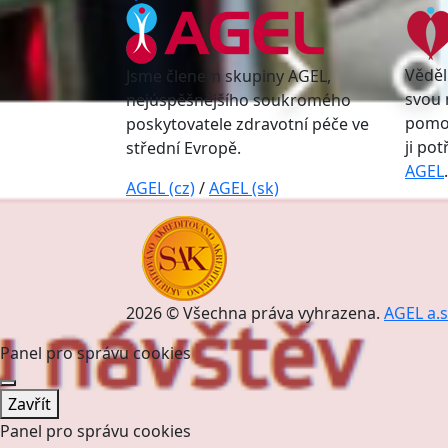
Věděl
Jsme členem skupiny AGEL,
svou 
nejúspěšnějšího soukromého
pomoc
poskytovatele zdravotní péče ve
ji po
střední Evropě.
AGEL
.
AGEL (cz)
/
AGEL (sk)
2026 © Všechna práva vyhrazena.
AGEL a.s
Panel pro správu cookies
Zavřít
Panel pro správu cookies