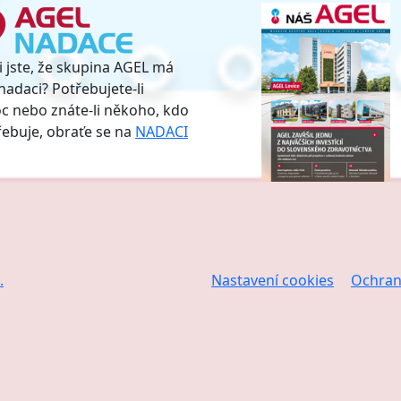
i jste, že skupina AGEL má
nadaci? Potřebujete-li
 nebo znáte-li někoho, kdo
třebuje, obraťe se na
NADACI
.
Nastavení cookies
Ochran