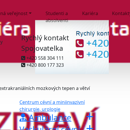
ná veřejnost
Studenti a
Kariéra
Kontakt
absolventi
Rychlý kontakt
ny
Spojovatelka
+420 558 304 111
+420 800 177 323
xtrakraniálních mozkových tepen a větví
Centrum cévní a miniinvazivní
chirurgie, urologie
Ambulance
y
Vaskulární cévní