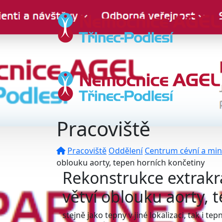
Pracoviště
Pracoviště
Oddělení
Centrum cévní a mini
oblouku aorty, tepen horních končetiny
Rekonstrukce extrakr
větví oblouku aorty, 
stejně jako tepny v jiné lokalizaci, tak i t