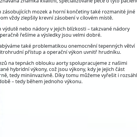
e uznávaná známka kvalitní, specializované péče o tyto pacient
zásobujících mozek a horní končetiny také rozmanité jiné
om vždy zlepšily krevní zásobení v cílovém místě.
 výdutě nebo nádory v jejich blízkosti – takzvané nádory
operačně řešíme a výsledky jsou velmi dobré.
 zabýváme také problematikou onemocnění tepenných větví
nitrohrudní přístup a operační výkon uvnitř hrudníku.
lezů na tepnách oblouku aorty spolupracujeme z našimi
né hybridní výkony, což jsou výkony, kdy je jejich část
ně, tedy miniinvazivně. Díky tomu můžeme vyřešit i rozsáh
é době – tedy během jednoho výkonu.