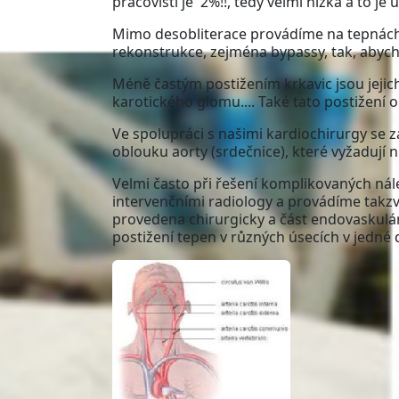
pracovišti je 2%!!, tedy velmi nízká a to j
Mimo desobliterace provádíme na tepnách 
rekonstrukce, zejména bypassy, tak, abych
Méně častým postižením krkavic jsou jejich
karotického glomu.... Také tato postižení 
Ve spolupráci s našimi kardiochirurgy se
oblouku aorty (srdečnice), které vyžadují 
Velmi často při řešení komplikovaných ná
intervenčními radiology a provádíme takzva
provedena chirurgicky a část endovaskulár
postižení tepen v různých úsecích v jedn