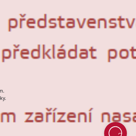
m.
ky.