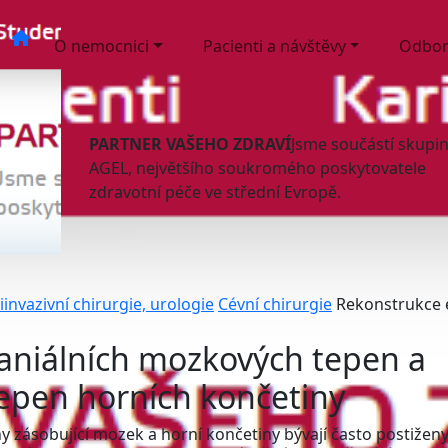
O nemocnici
Pacienti a návštěvy
Odbor
PARTNER VAŠEHO ZDRAVÍ
Jsme součástí skupi
AGEL, největšího soukromého poskytovatele
zdravotní péče ve střední Evropě.
invazivní chirurgie, urologie
Cévní chirurgie
Rekonstrukce e
aniálních mozkových tepen a
tepen horních končetiny
epny zásobující mozek a horní končetiny bývají často postižen