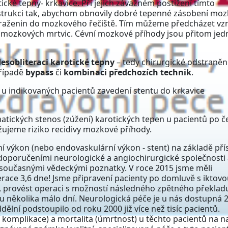
ické tepny- krkavice. Při jejich závažném postižení tímto
strukci tak, abychom obnovily dobré tepenné zásobení moz
h sraženin do mozkového řečiště. Tím můžeme předcházet vz
 mozkových mrtvic. Cévní mozkové příhody jsou přitom je
desobliteraci karotické tepny
– tedy chirurgické odstraněn
případě
bypass
či
kombinaci předchozích technik
.
 u indikovaných pacientů zavedení stentu do krkavice
atických stenos (zúžení) karotických tepen u pacientů po č
ujeme riziko recidivy mozkové příhody.
ní výkon (nebo endovaskulární výkon - stent) na základě př
 s doporučeními neurologické a angiochirurgické společnosti
 současnými vědeckými poznatky. V roce 2015 jsme měli
ce 3,6 dne! Jsme připravení pacienty po domluvě s iktovo
í, provést operaci s možností následného zpětného překlad
u několika málo dní. Neurologická péče je u nás dostupná 
lní podstoupilo od roku 2000 již více než tisíc pacientů.
 komplikace) a mortalita (úmrtnost) u těchto pacientů na 