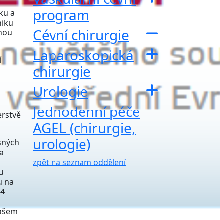
program
ku a
niku
Cévní chirurgie
dnou
Laparoskopická
í
chirurgie
Urologie
Jednodenní péče
erstvě
AGEL (chirurgie,
urologie)
ísných
 a
zpět na seznam oddělení
u
u na
24
našem