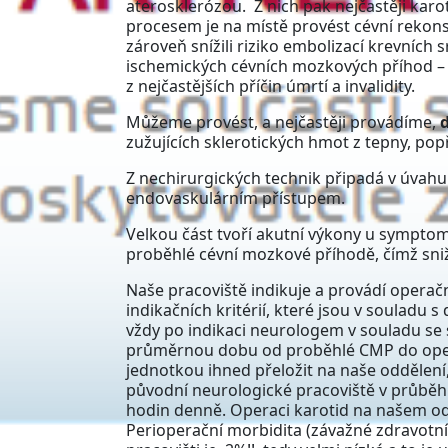
aterosklerózou. Z nich pak nejčastěji karot
procesem je na místě provést cévní rekon
zároveň snížili riziko embolizací krevníc
ischemických cévních mozkových příhod –
z nejčastějších příčin úmrtí a invalidity.
Můžeme provést, a nejčastěji provádíme,
zužujících sklerotických hmot z tepny, po
Z nechirurgických technik připadá v úvahu
endovaskulárním přístupem.
Velkou část tvoří akutní výkony u symptom
proběhlé cévní mozkové příhodě, čímž sniž
Naše pracoviště indikuje a provádí operač
indikačních kritérií, které jsou v souladu
vždy po indikaci neurologem v souladu se
průměrnou dobu od proběhlé CMP do opera
jednotkou ihned přeložit na naše oddělen
původní neurologické pracoviště v průběh
hodin denně. Operaci karotid na našem oddě
Perioperační morbidita (závažné zdravotní