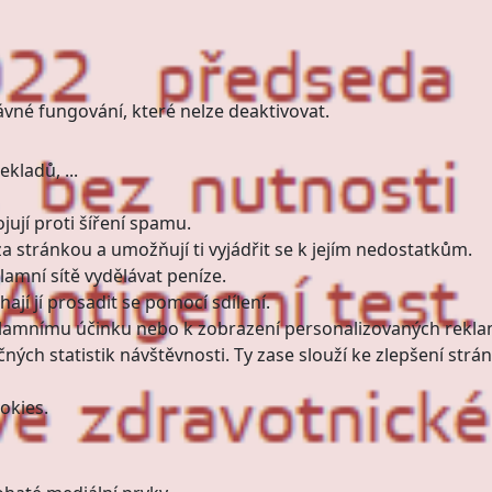
ávné fungování, které nelze deaktivovat.
kladů, ...
ují proti šíření spamu.
a stránkou a umožňují ti vyjádřit se k jejím nedostatkům.
amní sítě vydělávat peníze.
jí jí prosadit se pomocí sdílení.
klamnímu účinku nebo k zobrazení personalizovaných rekla
ných statistik návštěvnosti. Ty zase slouží ke zlepšení strán
okies.