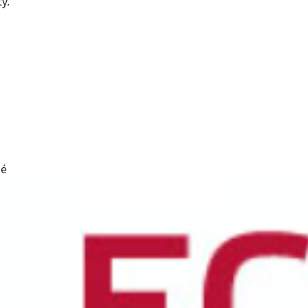
y.
lé