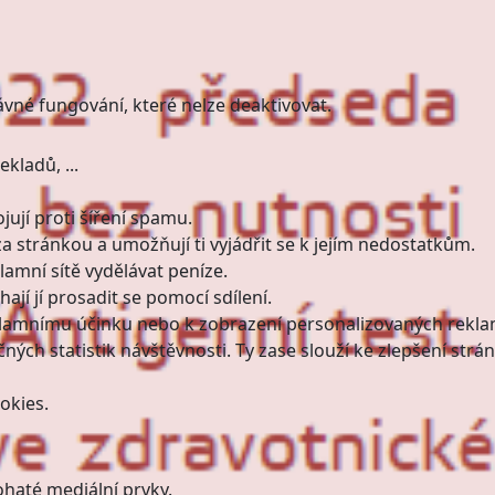
ávné fungování, které nelze deaktivovat.
kladů, ...
ují proti šíření spamu.
a stránkou a umožňují ti vyjádřit se k jejím nedostatkům.
amní sítě vydělávat peníze.
jí jí prosadit se pomocí sdílení.
klamnímu účinku nebo k zobrazení personalizovaných rekla
ných statistik návštěvnosti. Ty zase slouží ke zlepšení strán
okies.
haté mediální prvky.