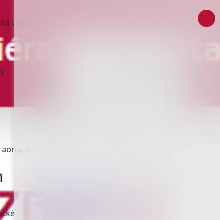
ná veřejnost
Studenti a
Kariéra
Kontakt
absolventi
Rychlý kontakt
ny
Spojovatelka
+420 558 304 111
+420 800 177 323
 aorty, pánevních tepen a viscerálních větví
h
Centrum cévní a miniinvazivní
chirurgie, urologie
Ambulance
tické
Vaskulární cévní