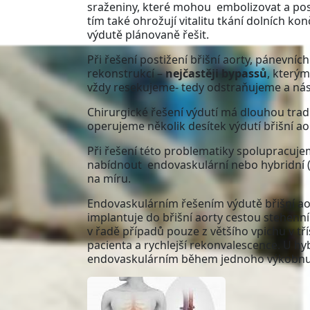
sraženiny, které mohou embolizovat a pos
tím také ohrožují vitalitu tkání dolních k
výdutě plánovaně řešit.
Při řešení postižení břišní aorty, pánevní
rekonstrukcí –
nejčastěji bypassů
, kterým
vždy resekujeme- tedy odstraňujeme a ná
Chirurgické řešení výdutí má dlouhou tradi
operujeme několik desítek výdutí břišní ao
Při řešení této problematiky spolupracuje
nabídnout endovaskulární nebo hybridní (t
na míru.
Endovaskulárním řešením výdutě břišní ao
implantuje do břišní aorty cestou stehenní
v řadě případů pouze z většího vpichu v t
pacienta a rychlejší rekonvalescence. U hy
endovaskulárním během jednoho výkobnu 