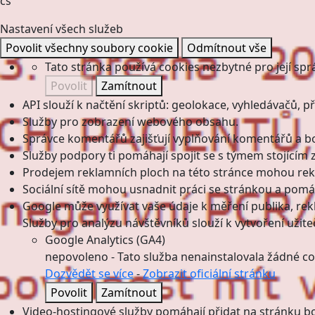
cs
Nastavení všech služeb
Povolit všechny soubory cookie
Odmítnout vše
Tato stránka používá cookies nezbytné pro její spr
Povolit
Zamítnout
API slouží k načtění skriptů: geolokace, vyhledávačů, pře
Služby pro zobrazení webového obsahu.
Správce komentářů zajišťují vyplňování komentářů a boj
Služby podpory ti pomáhají spojit se s týmem stojícím z
Prodejem reklamních ploch na této stránce mohou rekl
Sociální sítě mohou usnadnit práci se stránkou a pomáha
Google může využívat vaše údaje k měření publika, re
Služby pro analýzu návštěvníků slouží k vytvoření užiteč
Google Analytics (GA4)
nepovoleno
-
Tato služba nenainstalovala žádné co
Dozvědět se více
-
Zobrazit oficiální stránku
Povolit
Zamítnout
Video-hostingové služby pomáhají přidat na stránku bo