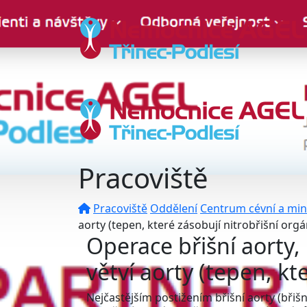
Pracoviště
Pracoviště
Oddělení
Centrum cévní a mini
aorty (tepen, které zásobují nitrobřišní org
Operace břišní aorty,
větví aorty (tepen, kt
Nejčastějším postižením břišní aorty (břišn