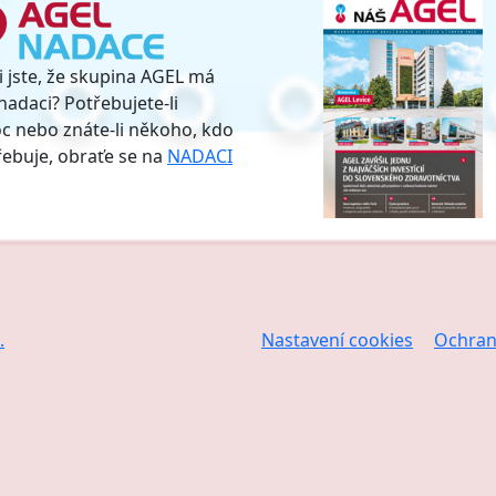
i jste, že skupina AGEL má
nadaci? Potřebujete-li
 nebo znáte-li někoho, kdo
třebuje, obraťe se na
NADACI
.
Nastavení cookies
Ochran