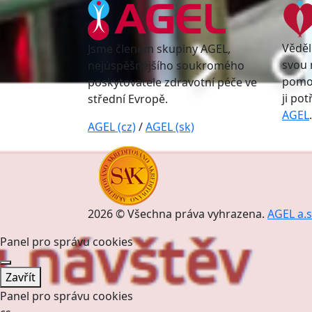
Věděl
Jsme členem skupiny AGEL,
svou 
nejúspěšnějšího soukromého
pomoc
poskytovatele zdravotní péče ve
ji po
střední Evropě.
AGEL
.
AGEL (cz)
/
AGEL (sk)
2026 © Všechna práva vyhrazena.
AGEL a.s
Panel pro správu cookies
Zavřít
Panel pro správu cookies