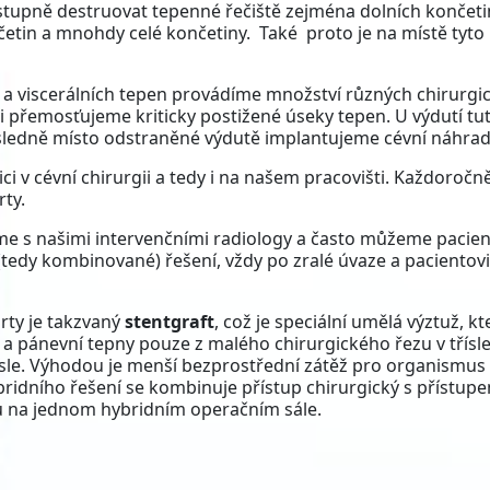
tupně destruovat tepenné řečiště zejména dolních končeti
ončetin a mnohdy celé končetiny. Také proto je na místě tyto
ch a viscerálních tepen provádíme množství různých chirurgi
i přemosťujeme kriticky postižené úseky tepen. U výdutí tu
sledně místo odstraněné výdutě implantujeme cévní náhrad
ci v cévní chirurgii a tedy i na našem pracovišti. Každoročn
rty.
me s našimi intervenčními radiology a často můžeme pacien
edy kombinované) řešení, vždy po zralé úvaze a pacientovi 
rty je takzvaný
stentgraft
, což je speciální umělá výztuž, kt
 a pánevní tepny pouze z malého chirurgického řezu v třísle
řísle. Výhodou je menší bezprostřední zátěž pro organismus
bridního řešení se kombinuje přístup chirurgický s přístup
na jednom hybridním operačním sále.