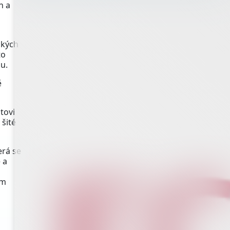
n a
ckých
to
u.
ě
tovi
šité
erá se
 a
em