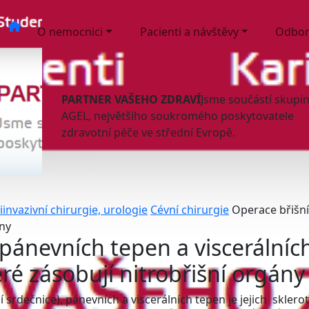
O nemocnici
Pacienti a návštěvy
Odbor
PARTNER VAŠEHO ZDRAVÍ
Jsme součástí skupi
AGEL, největšího soukromého poskytovatele
zdravotní péče ve střední Evropě.
invazivní chirurgie, urologie
Cévní chirurgie
Operace břišní
ány
 pánevních tepen a viscerálníc
eré zásobují nitrobřišní orgány
í srdečnice), pánevních a viscerálních tepen je jejich sklero