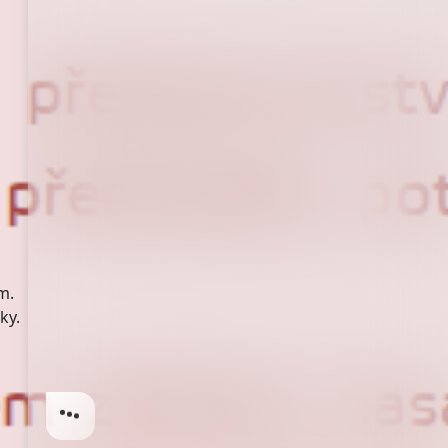
m.
ky.