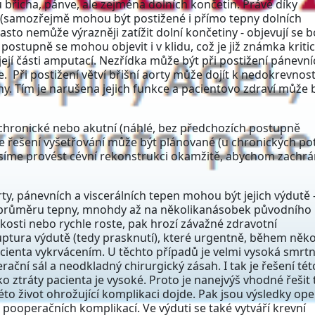
 břicha, pánve, ale zejména dolních končetin. Právě díky
(samozřejmě mohou být postižené i přímo tepny dolních
často nemůže výrazněji zatížit dolní končetiny - objevují se b
 postupně se mohou objevit i v klidu, což je již známka kriti
ejí části amputací. Nezřídka může být při postižení pánevní
 Při postižení větví břišní aorty může dojít k nedokrevnost
iny. Tím je narušena jejich funkce a pacientovo zdraví může 
chronické nebo akutní (náhlé, bez předchozích postupně
še řešení vyšetřování může být plánované (u chronických pot
usíme provést cévní rekonstrukci okamžitě, abychom zachrá
ty, pánevních a viscerálních tepen mohou být jejich výdutě 
í průměru tepny, mnohdy až na několikanásobek původního
osti nebo rychle roste, pak hrozí závažné zdravotní
uptura výdutě (tedy prasknutí), které urgentně, během něko
acienta vykrvácením. U těchto případů je velmi vysoká smrtn
rační sál a neodkladný chirurgický zásah. I tak je řešení tét
o ztráty pacienta je vysoké. Proto je nanejvýš vhodné řešit 
to život ohrožující komplikaci dojde. Pak jsou výsledky ope
pooperačních komplikací. Ve výduti se také vytváří krevní