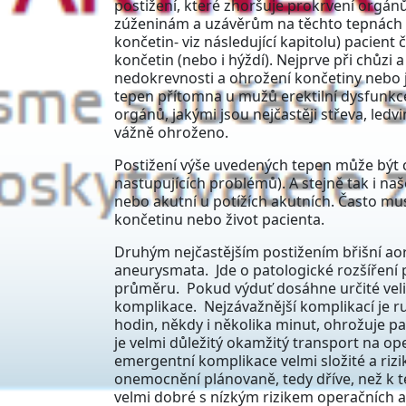
postižení, které zhoršuje prokrvení orgánů
zúženinám a uzávěrům na těchto tepnách 
končetin- viz následující kapitolu) pacient 
končetin (nebo i hýždí). Nejprve při chůzi a
nedokrevnosti a ohrožení končetiny nebo j
tepen přítomna u mužů erektilní dysfunkce.
orgánů, jakými jsou nejčastěji střeva, ledv
vážně ohroženo.
Postižení výše uvedených tepen může být 
nastupujících problémů). A stejně tak i na
nebo akutní u potížích akutních. Často m
končetinu nebo život pacienta.
Druhým nejčastějším postižením břišní aor
aneurysmata. Jde o patologické rozšířen
průměru. Pokud výduť dosáhne určité velik
komplikace. Nejzávažnější komplikací je r
hodin, někdy i několika minut, ohrožuje p
je velmi důležitý okamžitý transport na ope
emergentní komplikace velmi složité a rizik
onemocnění plánovaně, tedy dříve, než k té
velmi dobré s nízkým rizikem operačních a 