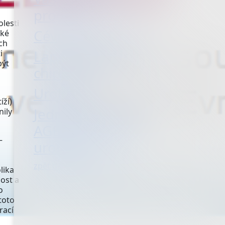
program
olesti
Cévní chirurgie
cké
ch
Laparoskopická
i
být
chirurgie
Urologie
íží)
Jednodenní péče
nily
AGEL (chirurgie,
–
urologie)
zpět na seznam oddělení
lika
ost a
o
toto
rací