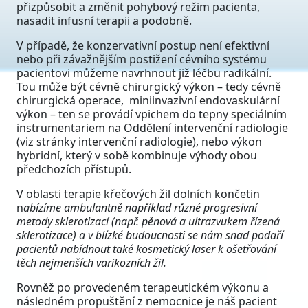
přizpůsobit a změnit pohybový režim pacienta,
nasadit infusní terapii a podobně.
V případě, že konzervativní postup není efektivní
nebo při závažnějším postižení cévního systému
pacientovi můžeme navrhnout již léčbu radikální.
Tou může být cévně chirurgický výkon – tedy cévně
chirurgická operace, miniinvazivní endovaskulární
výkon – ten se provádí vpichem do tepny speciálním
instrumentariem na Oddělení intervenční radiologie
(viz stránky intervenční radiologie), nebo výkon
hybridní, který v sobě kombinuje výhody obou
předchozích přístupů.
V oblasti terapie křečových žil dolních končetin
n
abízíme ambulantně například různé progresivní
metody sklerotizací (např. pěnová a ultrazvukem řízená
sklerotizace) a v blízké budoucnosti se nám snad podaří
pacientů nabídnout také kosmetický laser k ošetřování
těch nejmenších varikozních žil.
Rovněž po provedeném terapeutickém výkonu a
následném propuštění z nemocnice je náš pacient