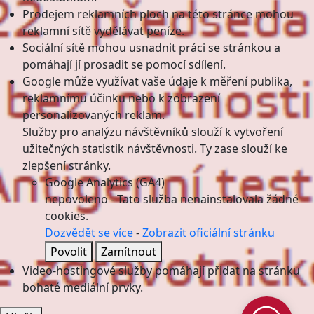
Prodejem reklamních ploch na této stránce mohou
reklamní sítě vydělávat peníze.
Sociální sítě mohou usnadnit práci se stránkou a
pomáhají jí prosadit se pomocí sdílení.
Google může využívat vaše údaje k měření publika,
reklamnímu účinku nebo k zobrazení
personalizovaných reklam.
Služby pro analýzu návštěvníků slouží k vytvoření
užitečných statistik návštěvnosti. Ty zase slouží ke
zlepšení stránky.
Google Analytics (GA4)
nepovoleno
-
Tato služba nenainstalovala žádné
cookies.
Dozvědět se více
-
Zobrazit oficiální stránku
Povolit
Zamítnout
Video-hostingové služby pomáhají přidat na stránku
bohaté mediální prvky.