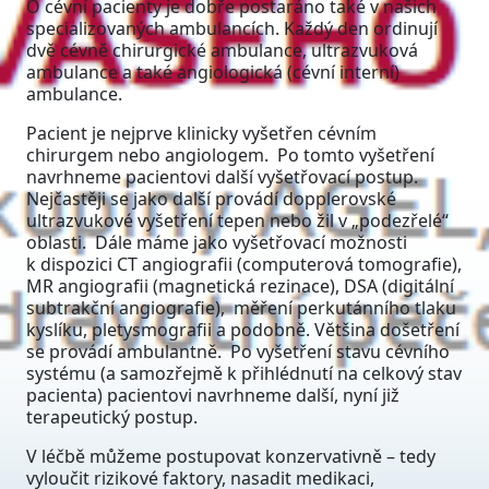
O cévní pacienty je dobře postaráno také v našich
specializovaných ambulancích. Každý den ordinují
dvě cévně chirurgické ambulance, ultrazvuková
ambulance a také angiologická (cévní interní)
ambulance.
Pacient je nejprve klinicky vyšetřen cévním
chirurgem nebo angiologem. Po tomto vyšetření
navrhneme pacientovi další vyšetřovací postup.
Nejčastěji se jako další provádí dopplerovské
ultrazvukové vyšetření tepen nebo žil v „podezřelé“
oblasti. Dále máme jako vyšetřovací možnosti
k dispozici CT angiografii (computerová tomografie),
MR angiografii (magnetická rezinace), DSA (digitální
subtrakční angiografie), měření perkutánního tlaku
kyslíku, pletysmografii a podobně. Většina došetření
se provádí ambulantně. Po vyšetření stavu cévního
systému (a samozřejmě k přihlédnutí na celkový stav
pacienta) pacientovi navrhneme další, nyní již
terapeutický postup.
V léčbě můžeme postupovat konzervativně – tedy
vyloučit rizikové faktory, nasadit medikaci,