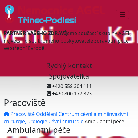
PARTNER VAŠEHO ZDRAVÍ
Jsme součástí skupiny AGEL,
největšího soukromého poskytovatele zdravotní péče
ve střední Evropě.
Rychlý kontakt
Spojovatelka
+420 558 304 111
+420 800 177 323
Pracoviště
Pracoviště
Oddělení
Centrum cévní a miniinvazivní
chirurgie, urologie
Cévní chirurgie
Ambulantní péče
Ambulantní péče