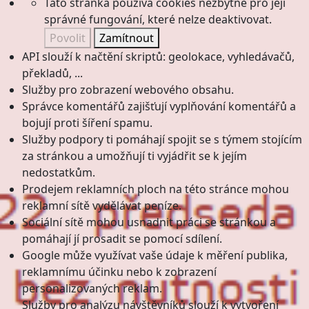
Tato stránka používá cookies nezbytné pro její
správné fungování, které nelze deaktivovat.
Povolit
Zamítnout
API slouží k načtění skriptů: geolokace, vyhledávačů,
překladů, ...
Služby pro zobrazení webového obsahu.
Správce komentářů zajišťují vyplňování komentářů a
bojují proti šíření spamu.
Služby podpory ti pomáhají spojit se s týmem stojícím
za stránkou a umožňují ti vyjádřit se k jejím
nedostatkům.
Prodejem reklamních ploch na této stránce mohou
reklamní sítě vydělávat peníze.
Sociální sítě mohou usnadnit práci se stránkou a
pomáhají jí prosadit se pomocí sdílení.
Google může využívat vaše údaje k měření publika,
reklamnímu účinku nebo k zobrazení
personalizovaných reklam.
Služby pro analýzu návštěvníků slouží k vytvoření