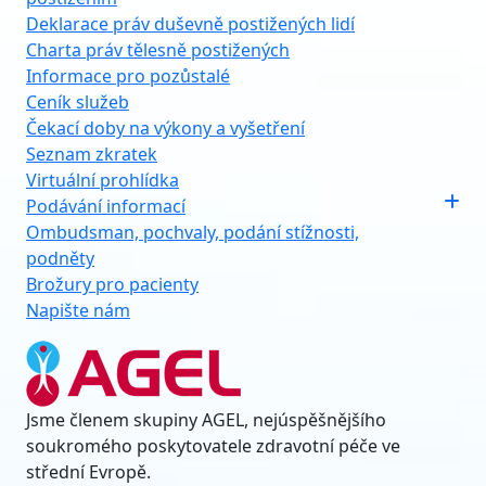
Deklarace práv duševně postižených lidí
Charta práv tělesně postižených
Informace pro pozůstalé
Ceník služeb
Čekací doby na výkony a vyšetření
Seznam zkratek
Virtuální prohlídka
Podávání informací
Ombudsman, pochvaly, podání stížnosti,
podněty
Brožury pro pacienty
Napište nám
Jsme členem skupiny AGEL, nejúspěšnějšího
soukromého poskytovatele zdravotní péče ve
střední Evropě.