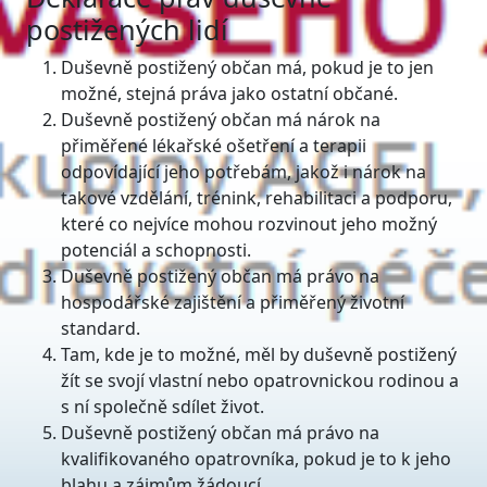
postižených lidí
Duševně postižený občan má, pokud je to jen
možné, stejná práva jako ostatní občané.
Duševně postižený občan má nárok na
přiměřené lékařské ošetření a terapii
odpovídající jeho potřebám, jakož i nárok na
takové vzdělání, trénink, rehabilitaci a podporu,
které co nejvíce mohou rozvinout jeho možný
potenciál a schopnosti.
Duševně postižený občan má právo na
hospodářské zajištění a přiměřený životní
standard.
Tam, kde je to možné, měl by duševně postižený
žít se svojí vlastní nebo opatrovnickou rodinou a
s ní společně sdílet život.
Duševně postižený občan má právo na
kvalifikovaného opatrovníka, pokud je to k jeho
blahu a zájmům žádoucí.