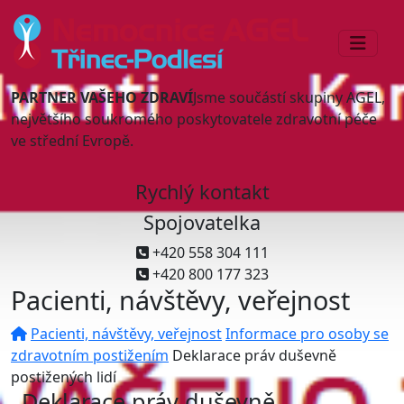
PARTNER VAŠEHO ZDRAVÍ
Jsme součástí skupiny AGEL,
největšího soukromého poskytovatele zdravotní péče
ve střední Evropě.
Rychlý kontakt
Spojovatelka
+420 558 304 111
+420 800 177 323
Pacienti, návštěvy, veřejnost
Pacienti, návštěvy, veřejnost
Informace pro osoby se
zdravotním postižením
Deklarace práv duševně
postižených lidí
Deklarace práv duševně