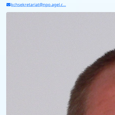
kchsekretariat@npo.agel.c
...