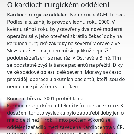
O kardiochirurgickém oddělení
Kardiochirurgické oddělení Nemocnice AGEL Třinec-
Podlesí a.s. zahájilo provoz v lednu roku 2000. V
květnu téhož roku byly otevřeny dva nové moderní
operační sály. Jeho otevření zkrátilo čekací doby na
kardiochirurgické zákroky na severní Moravě a ve
Slezsku z šesti na jeden měsíc, jelikož nejbližší
podobná zařízení se nachází v Ostravě a Brně. Tím
se podstatně zvýšila šance pacientů na přežití. Díky
velké spádové oblasti celé severní Moravy se často
provádějí operace u akutních pacientů, kteří jsou do
nemocnice přiváženi vrtulníkem.
Koncem března 2001 proběhla na
kardiochirurgickém oddělení tisíci operace srdce. K
dosažení tohoto výsledku bylo zapotřebí doby jen o
málo delší než 1 rok. Tímto počtem výkonů se
oddělení zařadilo mezi zavedená Kardiocentra v ČR.