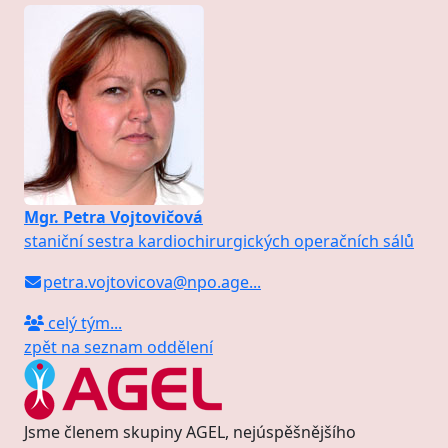
Mgr. Petra Vojtovičová
staniční sestra kardiochirurgických operačních sálů
petra.vojtovicova@npo.age
...
celý tým...
zpět na seznam oddělení
Jsme členem skupiny AGEL, nejúspěšnějšího