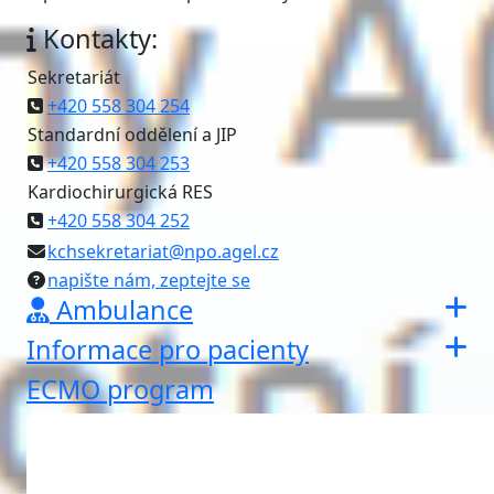
Kontakty:
Sekretariát
+420 558 304 254
Standardní oddělení a JIP
+420 558 304 253
Kardiochirurgická RES
+420 558 304 252
kchsekretariat@npo.agel.cz
napište nám, zeptejte se
Ambulance
Informace pro pacienty
ECMO program