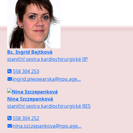
Bc. Ingrid Bajtková
staniční sestra kardiochirurgické JIP
558 304 253
ingrid.piwowarska@npo.age
...
Nina Szczepanková
staniční sestra kardiochirurgické RES
558 304 252
nina.szczepankova@npo.age
...