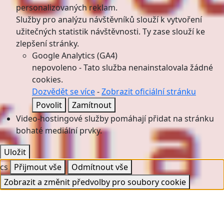
personalizovaných reklam.
Služby pro analýzu návštěvníků slouží k vytvoření
užitečných statistik návštěvnosti. Ty zase slouží ke
zlepšení stránky.
Google Analytics (GA4)
nepovoleno
-
Tato služba nenainstalovala žádné
cookies.
Dozvědět se více
-
Zobrazit oficiální stránku
Povolit
Zamítnout
Video-hostingové služby pomáhají přidat na stránku
bohaté mediální prvky.
Uložit
cs
Přijmout vše
Odmítnout vše
Zobrazit a změnit předvolby pro soubory cookie