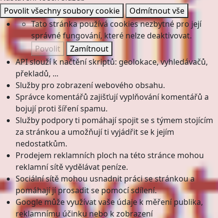
Povolit všechny soubory cookie
Odmítnout vše
Tato stránka používá cookies nezbytné pro její
správné fungování, které nelze deaktivovat.
Povolit
Zamítnout
API slouží k načtění skriptů: geolokace, vyhledávačů,
překladů, ...
Služby pro zobrazení webového obsahu.
Správce komentářů zajišťují vyplňování komentářů a
bojují proti šíření spamu.
Služby podpory ti pomáhají spojit se s týmem stojícím
za stránkou a umožňují ti vyjádřit se k jejím
nedostatkům.
Prodejem reklamních ploch na této stránce mohou
reklamní sítě vydělávat peníze.
Sociální sítě mohou usnadnit práci se stránkou a
pomáhají jí prosadit se pomocí sdílení.
Google může využívat vaše údaje k měření publika,
reklamnímu účinku nebo k zobrazení