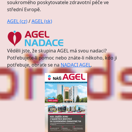
soukromého poskytovatele zdravotní péče ve
střední Evropě.
AGEL (cz)
/
AGEL (sk)
Věděli jste, že skupina AGEL má svou nadaci?
Potřebujete-li pomoc nebo znáte-li někoho, kdo ji
potřebuje, obraťe se na
NADACI AGEL
.