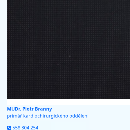
MUDr. Piotr Branny
primář kardiochirurgického oddělení
558 304 254