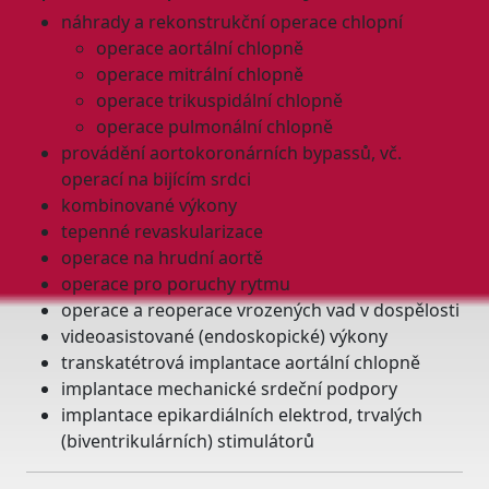
náhrady a rekonstrukční operace chlopní
operace aortální chlopně
operace mitrální chlopně
operace trikuspidální chlopně
operace pulmonální chlopně
provádění aortokoronárních bypassů, vč.
operací na bijícím srdci
kombinované výkony
tepenné revaskularizace
operace na hrudní aortě
operace pro poruchy rytmu
operace a reoperace vrozených vad v dospělosti
videoasistované (endoskopické) výkony
transkatétrová implantace aortální chlopně
implantace mechanické srdeční podpory
implantace epikardiálních elektrod, trvalých
(biventrikulárních) stimulátorů