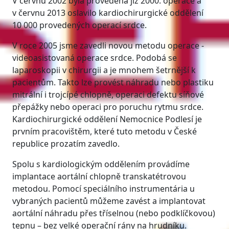
V červnu 2002 byla provedena již 2000. operace a
v červnu 2013 oslavilo kardiochirurgické oddělení
10 000 provedených operací srdce.
V roce 2005 jsme zavedli novou metodu operace -
videoasistovaná operace srdce. Podobá se
laparoskopii v chirurgii a je mnohem šetrnější k
pacientům. Takto lze provést náhradu nebo plastiku
mitrální i trojcípé chlopně, operaci defektu síňové
přepážky nebo operaci pro poruchu rytmu srdce.
Kardiochirurgické oddělení Nemocnice Podlesí je
prvním pracovištěm, které tuto metodu v České
republice prozatím zavedlo.
Spolu s kardiologickým oddělením provádíme
implantace aortální chlopně transkatétrovou
metodou. Pomocí speciálního instrumentária u
vybraných pacientů můžeme zavést a implantovat
aortální náhradu přes tříselnou (nebo podklíčkovou)
tepnu – bez velké operační rány na hrudníku.