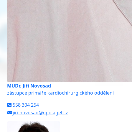
MUDr. Jiří Novosad
zástupce primáře kardiochirurgického oddělení
558 304 254
jiri.novosad@npo.agel.cz