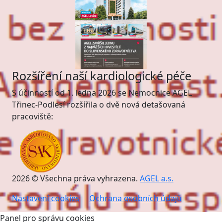
Rozšíření naší kardiologické péče
S účinností od 1. ledna 2026 se Nemocnice AGEL
Třinec-Podlesí rozšířila o dvě nová detašovaná
pracoviště:
2026 © Všechna práva vyhrazena.
AGEL a.s.
Nastavení cookies
Ochrana osobních údajů
Panel pro správu cookies