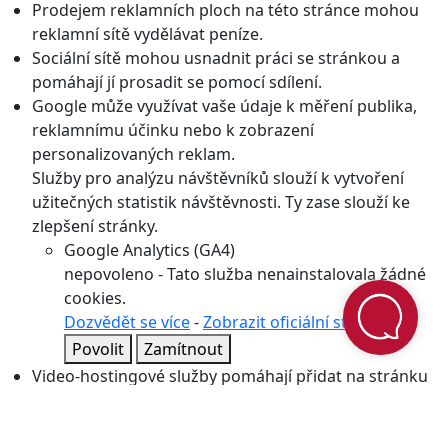
reklamní sítě vydělávat peníze.
Sociální sítě mohou usnadnit práci se stránkou a
pomáhají jí prosadit se pomocí sdílení.
Google může využívat vaše údaje k měření publika,
reklamnímu účinku nebo k zobrazení
personalizovaných reklam.
Služby pro analýzu návštěvníků slouží k vytvoření
užitečných statistik návštěvnosti. Ty zase slouží ke
zlepšení stránky.
Google Analytics (GA4)
nepovoleno
-
Tato služba nenainstalovala žádné
cookies.
Dozvědět se více
-
Zobrazit oficiální stránku
Povolit
Zamítnout
Video-hostingové služby pomáhají přidat na stránku
bohaté mediální prvky.
cs
Přijmout vše
Odmítnout vše
Zobrazit a změnit předvolby pro soubory cookie