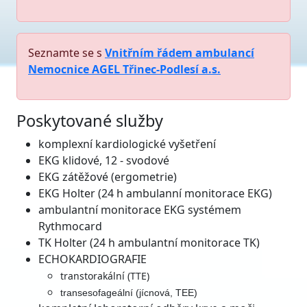
Seznamte se s
Vnitřním řádem ambulancí
Nemocnice AGEL Třinec-Podlesí a.s.
Poskytované služby
komplexní kardiologické vyšetření
EKG klidové, 12 - svodové
EKG zátěžové (ergometrie)
EKG Holter (24 h ambulanní monitorace EKG)
ambulantní monitorace EKG systémem
Rythmocard
TK Holter (24 h ambulantní monitorace TK)
ECHOKARDIOGRAFIE
transtorakální (TTE)
transesofageální (jícnová, TEE)
kompletní laboratorní odběry krve a moči
včetně monitorace Quickova testu