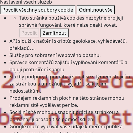
Nastavení všech služeb
Povolit všechny soubory cookie
Odmítnout vše
Tato stránka používá cookies nezbytné pro její
správné fungování, které nelze deaktivovat.
Povolit
Zamítnout
API slouží k načtění skriptů: geolokace, vyhledávačů,
překladů, ...
Služby pro zobrazení webového obsahu.
Správce komentářů zajišťují vyplňování komentářů a
bojují proti šíření spamu.
Služby podpory ti pomáhají spojit se s týmem stojícím
za stránkou a umožňují ti vyjádřit se k jejím
nedostatkům.
Prodejem reklamních ploch na této stránce mohou
reklamní sítě vydělávat peníze.
Sociální sítě mohou usnadnit práci se stránkou a
pomáhají jí prosadit se pomocí sdílení.
Google může využívat vaše údaje k měření publika,