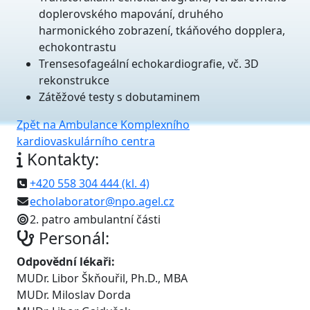
doplerovského mapování, druhého
harmonického zobrazení, tkáňového dopplera,
echokontrastu
Trensesofageální echokardiografie, vč. 3D
rekonstrukce
Zátěžové testy s dobutaminem
Zpět na Ambulance Komplexního
kardiovaskulárního centra
Kontakty:
+420 558 304 444 (kl. 4)
echolaborator@npo.agel.cz
2. patro ambulantní části
Personál:
Odpovědní lékaři:
MUDr. Libor Škňouřil, Ph.D., MBA
MUDr. Miloslav Dorda