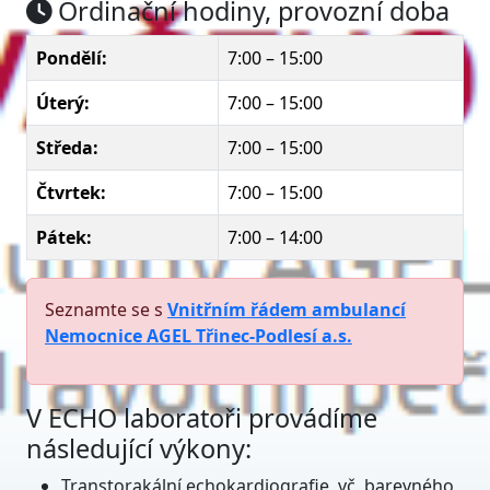
Ordinační hodiny, provozní doba
Pondělí:
7:00 – 15:00
Úterý:
7:00 – 15:00
Středa:
7:00 – 15:00
Čtvrtek:
7:00 – 15:00
Pátek:
7:00 – 14:00
Seznamte se s
Vnitřním řádem ambulancí
Nemocnice AGEL Třinec-Podlesí a.s.
V ECHO laboratoři provádíme
následující výkony:
Transtorakální echokardiografie, vč. barevného