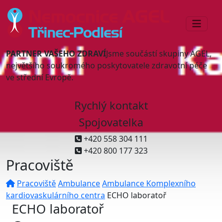
PARTNER VAŠEHO ZDRAVÍ
Jsme součástí skupiny AGEL,
největšího soukromého poskytovatele zdravotní péče
ve střední Evropě.
Rychlý kontakt
Spojovatelka
+420 558 304 111
+420 800 177 323
Pracoviště
Pracoviště
Ambulance
Ambulance Komplexního
kardiovaskulárního centra
ECHO laboratoř
ECHO laboratoř