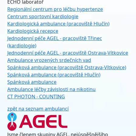
ECHO laboratoř
Regionální centrum pro léčbu hypertenze
Centrum sportovní kardiologie
Kardiologická ambulance (pracoviště Hlučín)
Kardiologická recepce
Jednodenní péče AGEL - pracoviště Třinec
(kardiologie)
Jednodenní péče AGEL - pracoviště Ostrava-Vítkovice
Ambulance vrozených srdečních vad
Spánková ambulance (pracoviště Ostrava-Vítkovice)
Spánková ambulance (pracoviště Hlučín)
Spánková ambulance
Ambulance léčby závislosti na nikotinu
CT PHOTON - COUNTING
zpět na seznam ambulancí
Jsme členem skupiny AGEL, nejúspěšnějšího