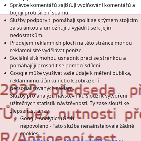
Správce komentářů zajišťují vyplňování komentářů a
bojují proti šíření spamu.
Služby podpory ti pomáhají spojit se s týmem stojícím
za stránkou a umožňují ti vyjádřit se k jejím
nedostatkům.
Prodejem reklamních ploch na této stránce mohou
reklamní sítě vydělávat peníze.
Sociální sítě mohou usnadnit práci se stránkou a
pomáhají jí prosadit se pomocí sdílení.
Google může využívat vaše údaje k měření publika,
reklamnímu účinku nebo k zobrazení
personalizovaných reklam.
Služby pro analýzu návštěvníků slouží k vytvoření
užitečných statistik návštěvnosti. Ty zase slouží ke
zlepšení stránky.
Google Analytics (GA4)
nepovoleno
-
Tato služba nenainstalovala žádné
cookies.