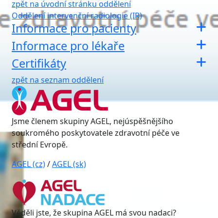
zpět na úvodní stránku oddělení
Oddělení intervenční radiologie (IR)
Informace pro pacienty
Informace pro lékaře
Certifikáty
zpět na seznam oddělení
Jsme členem skupiny AGEL, nejúspěšnějšího
soukromého poskytovatele zdravotní péče ve
střední Evropě.
AGEL (cz)
/
AGEL (sk)
Věděli jste, že skupina AGEL má svou nadaci?