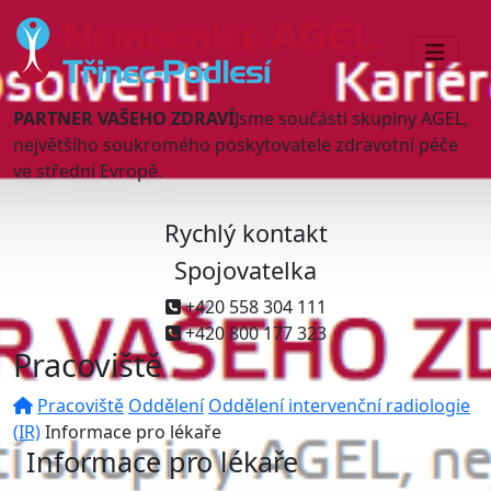
PARTNER VAŠEHO ZDRAVÍ
Jsme součástí skupiny AGEL,
největšího soukromého poskytovatele zdravotní péče
ve střední Evropě.
Rychlý kontakt
Spojovatelka
+420 558 304 111
+420 800 177 323
Pracoviště
Pracoviště
Oddělení
Oddělení intervenční radiologie
(IR)
Informace pro lékaře
Informace pro lékaře