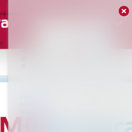
ná veřejnost
Studenti a
Kariéra
Kontakt
absolventi
Rychlý kontakt
ny
Spojovatelka
+420 558 304 111
+420 800 177 323
Nabídka práce
Stáže a praxe
Klinické studie
Etická komise
Kalendář akcí