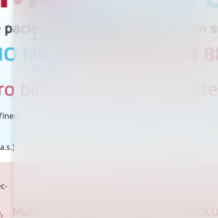
Studenti a absolventi
Projekty s podporou EU
Najdete nás také
na:
Linked IN
řinec-
.s.)
c-