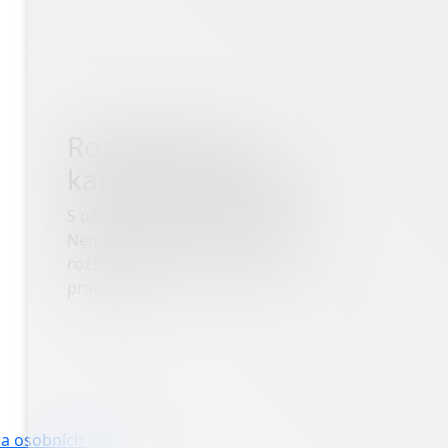
Rozšíření naší
kardiologické péče
S účinností od 1. ledna 2026 se
Nemocnice AGEL Třinec-Podlesí
rozšířila o dvě nová detašovaná
pracoviště:
a osobních údajů