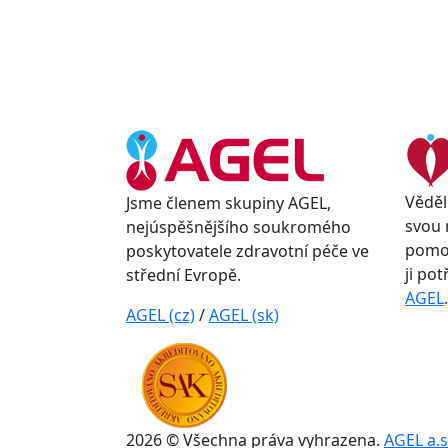
Věděl
Jsme členem skupiny AGEL,
svou 
nejúspěšnějšího soukromého
pomoc
poskytovatele zdravotní péče ve
ji po
střední Evropě.
AGEL
.
AGEL (cz)
/
AGEL (sk)
2026 © Všechna práva vyhrazena.
AGEL a.s