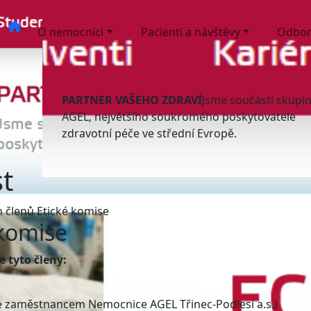
O nemocnici
Pacienti a návštěvy
Odbor
PARTNER VAŠEHO ZDRAVÍ
Jsme součástí skupi
AGEL, největšího soukromého poskytovatele
zdravotní péče ve střední Evropě.
t
 členů Etické komise
 komise
e tyto členy:
je zaměstnancem Nemocnice AGEL Třinec-Podlesí a.s.)