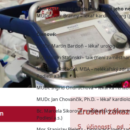
Člen zastupující předsedu v době jeho n
MUDr. Piotr Branny – lékař kardiochirurg 
Členové:
MUDr. Martin Bardoň – lékař urolog (není
Ing. Martin Stafinski – laik (není zaměstn
Mgr. Alice Ručková, MBA – nelékařský zdr
Podlesí a.s.)
MUDr. Ingrid Ondruchová – lékařka rehabi
MUDr. Jan Chovančík, Ph.D. – lékař kardio
Bc. Marcela Sikorová – nelékařský zdravo
Podlesí a.s.)
Mgr. Stanislav Bielesz - farmaceut (není 