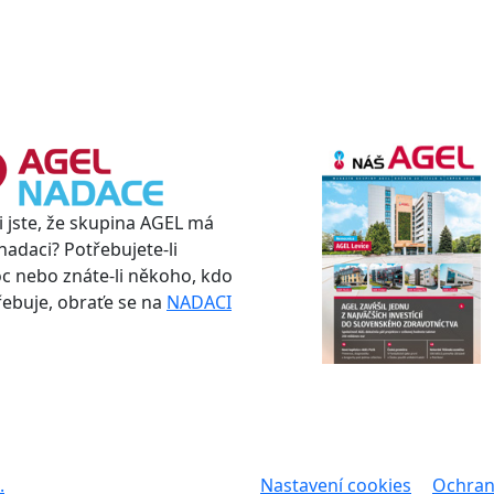
i jste, že skupina AGEL má
nadaci? Potřebujete-li
 nebo znáte-li někoho, kdo
třebuje, obraťe se na
NADACI
.
Nastavení cookies
Ochran