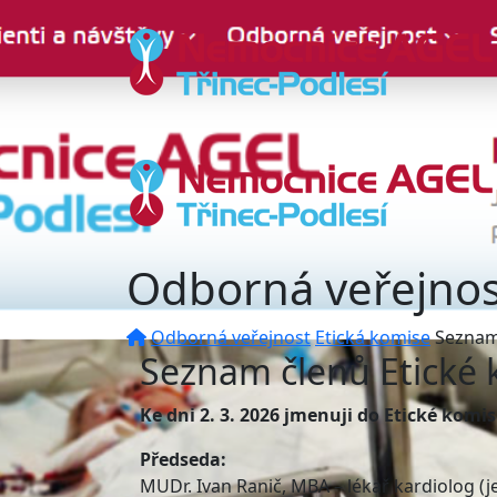
Odborná veřejnos
Odborná veřejnost
Etická komise
Seznam
Seznam členů Etické
Ke dni 2. 3. 2026 jmenuji do Etické komis
Předseda:
MUDr. Ivan Ranič, MBA – lékař kardiolog (