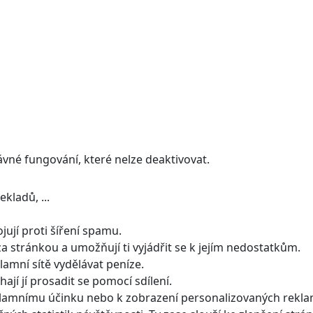
ávné fungování, které nelze deaktivovat.
kladů, ...
ují proti šíření spamu.
a stránkou a umožňují ti vyjádřit se k jejím nedostatkům.
amní sítě vydělávat peníze.
jí jí prosadit se pomocí sdílení.
klamnímu účinku nebo k zobrazení personalizovaných rekla