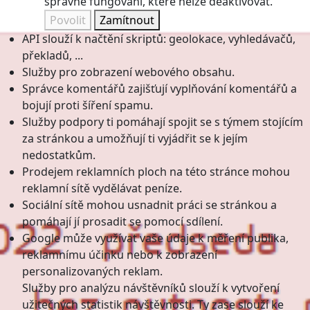
správné fungování, které nelze deaktivovat.
Povolit
Zamítnout
API slouží k načtění skriptů: geolokace, vyhledávačů,
překladů, ...
Služby pro zobrazení webového obsahu.
Správce komentářů zajišťují vyplňování komentářů a
bojují proti šíření spamu.
Služby podpory ti pomáhají spojit se s týmem stojícím
za stránkou a umožňují ti vyjádřit se k jejím
nedostatkům.
Prodejem reklamních ploch na této stránce mohou
reklamní sítě vydělávat peníze.
Sociální sítě mohou usnadnit práci se stránkou a
pomáhají jí prosadit se pomocí sdílení.
Google může využívat vaše údaje k měření publika,
reklamnímu účinku nebo k zobrazení
personalizovaných reklam.
Služby pro analýzu návštěvníků slouží k vytvoření
užitečných statistik návštěvnosti. Ty zase slouží ke