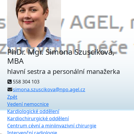
PhDr. Mgr. Simona Szusciková,
MBA
hlavní sestra a personální manažerka
558 304 103
simona.szuscikova@npo.agel.cz
Zpět
Vedení nemocnice
Kardiologické oddělení
Kardiochirurgické oddělení
Centrum cévní a miniinvazivní chirurgie
Intervenční radiologie