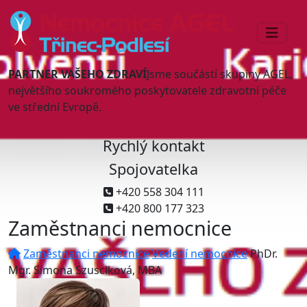
PARTNER VAŠEHO ZDRAVÍ
Jsme součástí skupiny AGEL,
největšího soukromého poskytovatele zdravotní péče
ve střední Evropě.
Rychlý kontakt
Spojovatelka
+420 558 304 111
+420 800 177 323
Zaměstnanci nemocnice
Zaměstnanci nemocnice
Vedení nemocnice
PhDr.
Mgr. Simona Szusciková, MBA