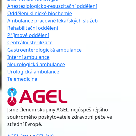
Anesteziologicko-resuscitační oddělení
Oddělení klinické biochemie
Ambulance pracovně lékařských služeb
Rehabilitační odděleni
Příjmové oddělení
Centrální sterilizace
Gastroenterologická ambulance
Interní ambulance
Neurologická ambulance
Urologická ambulance
Telemedicína
Jsme členem skupiny AGEL, nejúspěšnějšího
soukromého poskytovatele zdravotní péče ve
střední Evropě.