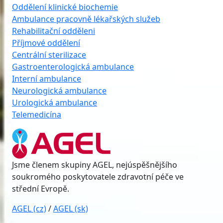
Oddělení klinické biochemie
Ambulance pracovně lékařských služeb
Rehabilitační odděleni
Příjmové oddělení
Centrální sterilizace
Gastroenterologická ambulance
Interní ambulance
Neurologická ambulance
Urologická ambulance
Telemedicína
Jsme členem skupiny AGEL, nejúspěšnějšího
soukromého poskytovatele zdravotní péče ve
střední Evropě.
AGEL (cz)
/
AGEL (sk)