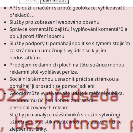
API slouží k načtění skriptů: geolokace, vyhledávačů,
překladů, ...
Služby pro zobrazení webového obsahu.
Správce komentářů zajišťují vyplňování komentářů a
bojují proti šíření spamu.
Služby podpory ti pomáhají spojit se s týmem stojícím
za stránkou a umožňují ti vyjádřit se k jejím
nedostatkům.
Prodejem reklamních ploch na této stránce mohou
reklamní sítě vydělávat peníze.
Sociální sítě mohou usnadnit práci se stránkou a
pomáhají jí prosadit se pomocí sdílení.
Google může využívat vaše údaje k měření publika,
reklamnímu účinku nebo k zobrazení
personalizovaných reklam.
Služby pro analýzu návštěvníků slouží k vytvoření
užitečných statistik návštěvnosti. Ty zase slouží ke
zlepšení stránky.