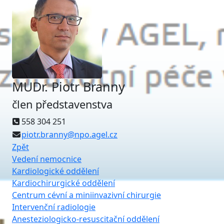
MUDr. Piotr Branny
člen představenstva
558 304 251
piotr.branny@npo.agel.cz
Zpět
Vedení nemocnice
Kardiologické oddělení
Kardiochirurgické oddělení
Centrum cévní a miniinvazivní chirurgie
Intervenční radiologie
Anesteziologicko-resuscitační oddělení