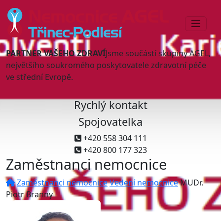
PARTNER VAŠEHO ZDRAVÍ
Jsme součástí skupiny AGEL,
největšího soukromého poskytovatele zdravotní péče
ve střední Evropě.
Rychlý kontakt
Spojovatelka
+420 558 304 111
+420 800 177 323
Zaměstnanci nemocnice
Zaměstnanci nemocnice
Vedení nemocnice
MUDr.
Piotr Branny