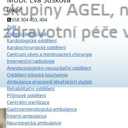
lékař
558 304 403, 404
Zpět
Vedení nemocnice
Kardiologické oddělení
Kardiochirurgické oddělení
Centrum cévní a miniinvazivní chirurgie
Intervenční radiologie
Anesteziologicko-resuscitační oddělení
Oddělení klinické biochemie
Ambulance pracovně lékařských služeb
Rehabilitační odděleni
Příjmové oddělení
Centrální sterilizace
Gastroenterologická ambulance
Interní ambulance
Neurologická ambulance