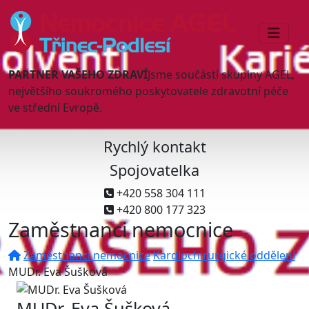
PARTNER VAŠEHO ZDRAVÍ
Jsme součástí skupiny AGEL,
největšího soukromého poskytovatele zdravotní péče
ve střední Evropě.
Rychlý kontakt
Spojovatelka
+420 558 304 111
+420 800 177 323
Zaměstnanci nemocnice
Zaměstnanci nemocnice
Kardiochirurgické oddělení
MUDr. Eva Šušková
MUDr. Eva Šušková