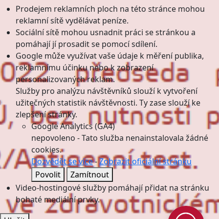
Prodejem reklamních ploch na této stránce mohou
reklamní sítě vydělávat peníze.
Sociální sítě mohou usnadnit práci se stránkou a
pomáhají jí prosadit se pomocí sdílení.
Google může využívat vaše údaje k měření publika,
reklamnímu účinku nebo k zobrazení
personalizovaných reklam.
Služby pro analýzu návštěvníků slouží k vytvoření
užitečných statistik návštěvnosti. Ty zase slouží ke
zlepšení stránky.
Google Analytics (GA4)
nepovoleno
-
Tato služba nenainstalovala žádné
cookies.
Dozvědět se více
-
Zobrazit oficiální stránku
Povolit
Zamítnout
Video-hostingové služby pomáhají přidat na stránku
bohaté mediální prvky.