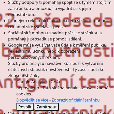
Služby podpory ti pomáhají spojit se s týmem stojícím
za stránkou a umožňují ti vyjádřit se k jejím
nedostatkům.
Prodejem reklamních ploch na této stránce mohou
reklamní sítě vydělávat peníze.
Sociální sítě mohou usnadnit práci se stránkou a
pomáhají jí prosadit se pomocí sdílení.
Google může využívat vaše údaje k měření publika,
reklamnímu účinku nebo k zobrazení
personalizovaných reklam.
Služby pro analýzu návštěvníků slouží k vytvoření
užitečných statistik návštěvnosti. Ty zase slouží ke
zlepšení stránky.
Google Analytics (GA4)
nepovoleno
-
Tato služba nenainstalovala žádné
cookies.
Dozvědět se více
-
Zobrazit oficiální stránku
Povolit
Zamítnout
Video-hostingové služby pomáhají přidat na stránku