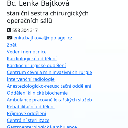
Bc. Lenka Bajtková
staniční sestra chirurgických
operačních sálů
558 304 317
lenka.bajtkova@npo.agel.cz
Zpět
Vedení nemocnice
Kardiologické oddělení
Kardiochirurgické oddělení
Centrum cévní a miniinvazivní chirurgie
Intervenční radiologie
Anesteziologicko-resuscitační oddělení
Oddělení klinické biochemie
Ambulance pracovně lékařských služeb
Rehabilitační odděleni
Příjmové oddělení
Centrální sterilizace
Gastroenterologická ambulance