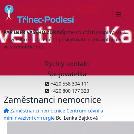
PARTNER VAŠEHO ZDRAVÍ
Jsme součástí skupiny AGEL,
největšího soukromého poskytovatele zdravotní péče
ve střední Evropě.
Rychlý kontakt
Spojovatelka
+420 558 304 111
+420 800 177 323
Zaměstnanci nemocnice
Zaměstnanci nemocnice
Centrum cévní a
miniinvazivní chirurgie
Bc. Lenka Bajtková