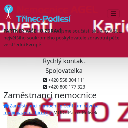
PARTNER VAŠEHO ZDRAVÍ
Jsme součástí skupiny AGEL,
největšího soukromého poskytovatele zdravotní péče
ve střední Evropě.
Rychlý kontakt
Spojovatelka
+420 558 304 111
+420 800 177 323
Zaměstnanci nemocnice
Zaměstnanci nemocnice
Centrum cévní a
miniinvazivní chirurgie
MUDr. Patrik Rulíšek