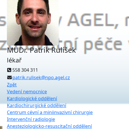
MUDr. Patrik Rulíšek
lékař
558 304 311
patrik.rulisek@npo.agel.cz
Zpět
Vedení nemocnice
Kardiologické oddělení
Kardiochirurgické oddělení
Centrum cévní a miniinvazivní chirurgie
Intervenční radiologie
Anesteziologicko-resuscitační oddělení