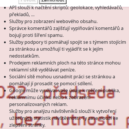
API slouží k načtění skriptů: geolokace, vyhledávačů,
překladů, ...
Služby pro zobrazení webového obsahu.
Správce komentářů zajišťují vyplňování komentářů a
bojují proti šíření spamu.
Služby podpory ti pomáhají spojit se s týmem stojícím
za stránkou a umožňují ti vyjádřit se k jejím
nedostatkům.
Prodejem reklamních ploch na této stránce mohou
reklamní sítě vydělávat peníze.
Sociální sítě mohou usnadnit práci se stránkou a
pomáhají jí prosadit se pomocí sdílení.
Google může využívat vaše údaje k měření publika,
reklamnímu účinku nebo k zobrazení
personalizovaných reklam.
Služby pro analýzu návštěvníků slouží k vytvoření
užitečných statistik návštěvnosti. Ty zase slouží ke
zlepšení stránky.