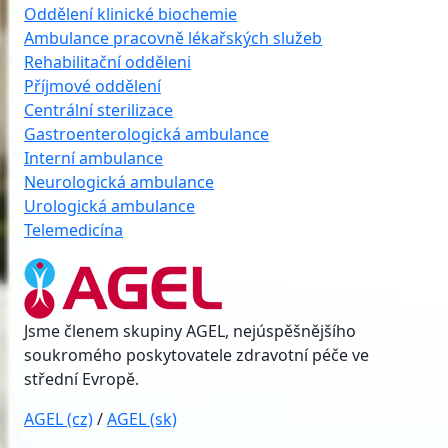
Oddělení klinické biochemie
Ambulance pracovně lékařských služeb
Rehabilitační odděleni
Příjmové oddělení
Centrální sterilizace
Gastroenterologická ambulance
Interní ambulance
Neurologická ambulance
Urologická ambulance
Telemedicína
Jsme členem skupiny AGEL, nejúspěšnějšího
soukromého poskytovatele zdravotní péče ve
střední Evropě.
AGEL (cz)
/
AGEL (sk)