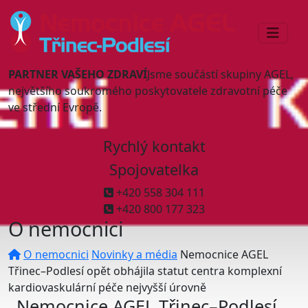
PARTNER VAŠEHO ZDRAVÍ
Jsme součástí skupiny AGEL,
největšího soukromého poskytovatele zdravotní péče
ve střední Evropě.
Rychlý kontakt
Spojovatelka
+420 558 304 111
+420 800 177 323
O nemocnici
O nemocnici
Novinky a média
Nemocnice AGEL
Třinec–Podlesí opět obhájila statut centra komplexní
kardiovaskulární péče nejvyšší úrovně
Nemocnice AGEL Třinec–Podlesí