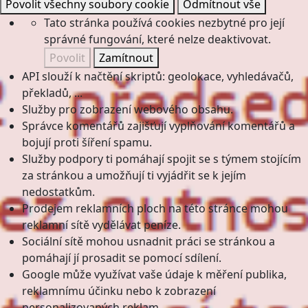
Povolit všechny soubory cookie
Odmítnout vše
Tato stránka používá cookies nezbytné pro její
správné fungování, které nelze deaktivovat.
Povolit
Zamítnout
API slouží k načtění skriptů: geolokace, vyhledávačů,
překladů, ...
Služby pro zobrazení webového obsahu.
Správce komentářů zajišťují vyplňování komentářů a
bojují proti šíření spamu.
Služby podpory ti pomáhají spojit se s týmem stojícím
za stránkou a umožňují ti vyjádřit se k jejím
nedostatkům.
Prodejem reklamních ploch na této stránce mohou
reklamní sítě vydělávat peníze.
Sociální sítě mohou usnadnit práci se stránkou a
pomáhají jí prosadit se pomocí sdílení.
Google může využívat vaše údaje k měření publika,
reklamnímu účinku nebo k zobrazení
personalizovaných reklam.