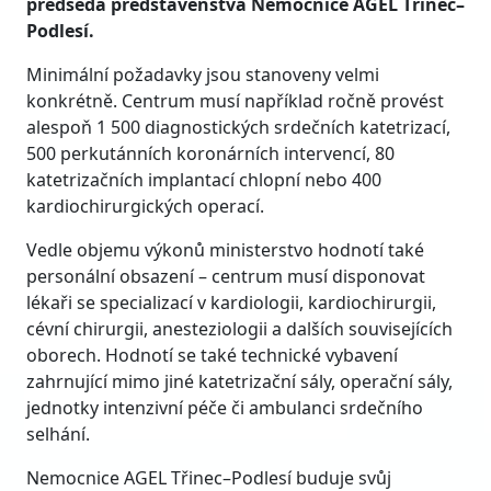
předseda představenstva Nemocnice AGEL Třinec–
Podlesí.
Minimální požadavky jsou stanoveny velmi
konkrétně. Centrum musí například ročně provést
alespoň 1 500 diagnostických srdečních katetrizací,
500 perkutánních koronárních intervencí, 80
katetrizačních implantací chlopní nebo 400
kardiochirurgických operací.
Vedle objemu výkonů ministerstvo hodnotí také
personální obsazení – centrum musí disponovat
lékaři se specializací v kardiologii, kardiochirurgii,
cévní chirurgii, anesteziologii a dalších souvisejících
oborech. Hodnotí se také technické vybavení
zahrnující mimo jiné katetrizační sály, operační sály,
jednotky intenzivní péče či ambulanci srdečního
selhání.
Nemocnice AGEL Třinec–Podlesí buduje svůj