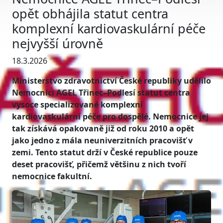
opět obhájila statut centra
komplexní kardiovaskulární péče
nejvyšší úrovně
18.3.2026
Ministerstvo zdravotnictví České republiky udělilo
Nemocnici AGEL Třinec–Podlesí statut centra
vysoce specializované komplexní
kardiovaskulární péče pro dospělé. Nemocnice jej
tak získává opakovaně již od roku 2010 a opět
jako jedno z mála neuniverzitních pracovišť v
zemi. Tento statut drží v České republice pouze
deset pracovišť, přičemž většinu z nich tvoří
nemocnice fakultní.