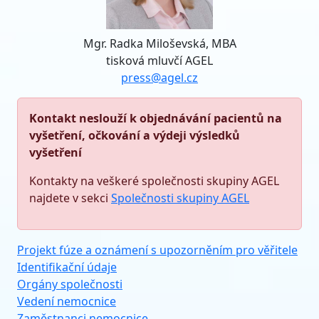
Mgr. Radka Miloševská, MBA
tisková mluvčí AGEL
press@agel.cz
Kontakt neslouží k objednávání pacientů na
vyšetření, očkování a výdeji výsledků
vyšetření
Kontakty na veškeré společnosti skupiny AGEL
najdete v sekci
Společnosti skupiny AGEL
Projekt fúze a oznámení s upozorněním pro věřitele
Identifikační údaje
Orgány společnosti
Vedení nemocnice
Zaměstnanci nemocnice