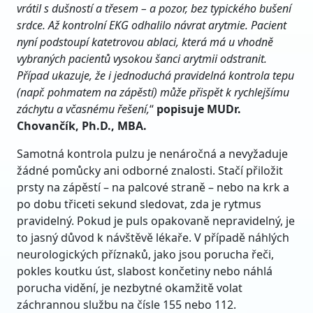
vrátil s dušností a třesem – a pozor, bez typického bušení
srdce. Až kontrolní EKG odhalilo návrat arytmie. Pacient
nyní podstoupí katetrovou
ablaci, která má u vhodně
vybraných pacientů vysokou šanci arytmii odstranit.
Případ ukazuje, že i jednoduchá pravidelná kontrola tepu
(např. pohmatem na zápěstí) může přispět k rychlejšímu
záchytu a včasnému řešení,
“
popisuje MUDr.
Chovančík, Ph.D., MBA.
Samotná kontrola pulzu je nenáročná a nevyžaduje
žádné pomůcky ani odborné znalosti. Stačí přiložit
prsty na zápěstí – na palcové straně – nebo na krk a
po dobu třiceti sekund sledovat, zda je rytmus
pravidelný. Pokud je puls opakovaně nepravidelný, je
to jasný důvod k návštěvě lékaře. V případě náhlých
neurologických příznaků, jako jsou porucha řeči,
pokles koutku úst, slabost končetiny nebo náhlá
porucha vidění, je nezbytné okamžitě volat
záchrannou službu na čísle 155 nebo 112.