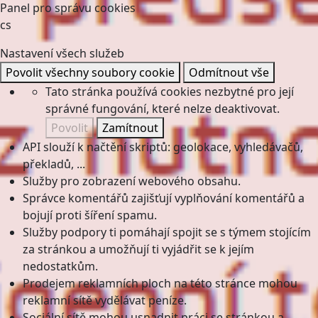
Panel pro správu cookies
cs
Nastavení všech služeb
Povolit všechny soubory cookie
Odmítnout vše
Tato stránka používá cookies nezbytné pro její
správné fungování, které nelze deaktivovat.
Povolit
Zamítnout
API slouží k načtění skriptů: geolokace, vyhledávačů,
překladů, ...
Služby pro zobrazení webového obsahu.
Správce komentářů zajišťují vyplňování komentářů a
bojují proti šíření spamu.
Služby podpory ti pomáhají spojit se s týmem stojícím
za stránkou a umožňují ti vyjádřit se k jejím
nedostatkům.
Prodejem reklamních ploch na této stránce mohou
reklamní sítě vydělávat peníze.
Sociální sítě mohou usnadnit práci se stránkou a