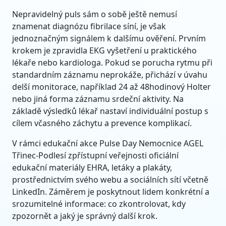
Nepravidelný puls sám o sobě ještě nemusí
znamenat diagnózu fibrilace síní, je však
jednoznačným signálem k dalšímu ověření. Prvním
krokem je zpravidla EKG vyšetření u praktického
lékaře nebo kardiologa. Pokud se porucha rytmu při
standardním záznamu neprokáže, přichází v úvahu
delší monitorace, například 24 až 48hodinový Holter
nebo jiná forma záznamu srdeční aktivity. Na
základě výsledků lékař nastaví individuální postup s
cílem včasného záchytu a prevence komplikací.
V rámci edukační akce Pulse Day Nemocnice AGEL
Třinec-Podlesí zpřístupní veřejnosti oficiální
edukační materiály EHRA, letáky a plakáty,
prostřednictvím svého webu a sociálních sítí včetně
LinkedIn. Záměrem je poskytnout lidem konkrétní a
srozumitelné informace: co zkontrolovat, kdy
zpozornět a jaký je správný další krok.