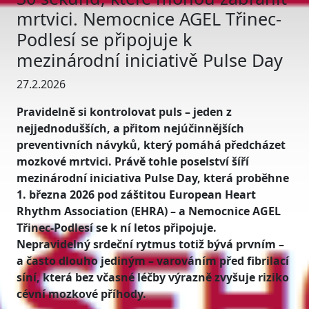
mrtvici. Nemocnice AGEL Třinec-
Podlesí se připojuje k
mezinárodní iniciativě Pulse Day
27.2.2026
Pravidelně si kontrolovat puls – jeden z
nejjednodušších, a přitom nejúčinnějších
preventivních návyků, který pomáhá předcházet
mozkové mrtvici. Právě tohle poselství šíří
mezinárodní iniciativa Pulse Day, která proběhne
1. března 2026 pod záštitou European Heart
Rhythm Association (EHRA) – a Nemocnice AGEL
Třinec-Podlesí se k ní letos připojuje.
Nepravidelný srdeční rytmus totiž bývá prvním –
a často dlouho jediným – varováním před fibrilací
síní, která bez včasné léčby výrazně zvyšuje riziko
cévní mozkové příhody.