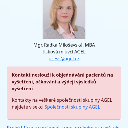
Mgr. Radka Miloševská, MBA
tisková mluvčí AGEL
press@agel.cz
Kontakt neslouží k objednávání pacientů na
vyšetření, očkování a výdeji výsledků
vyšetření
Kontakty na veškeré společnosti skupiny AGEL
najdete v sekci
Společnosti skupiny AGEL
Projekt fúze a oznámení s upozorněním pro věřitele