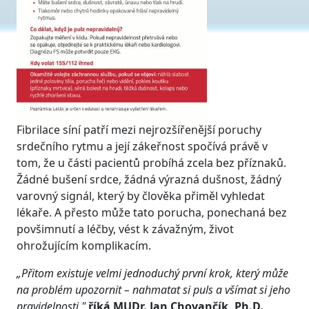
Fibrilace síní patří mezi nejrozšířenější poruchy
srdečního rytmu a její zákeřnost spočívá právě v
tom, že u části pacientů probíhá zcela bez příznaků.
Žádné bušení srdce, žádná výrazná dušnost, žádný
varovný signál, který by člověka přiměl vyhledat
lékaře. A přesto může tato porucha, ponechaná bez
povšimnutí a léčby, vést k závažným, život
ohrožujícím komplikacím.
„Přitom existuje velmi jednoduchý první krok, který může
na problém upozornit – nahmatat si puls a všímat si jeho
pravidelnosti,"
říká MUDr. Jan Chovančík, Ph.D.,