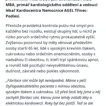
MBA, primář kardiologického oddělení a vedoucí
lékař Kardiocentra Nemocnice AGEL Třinec-
Podlesí
.
Přestože pravidelná kontrola pulzu má smysl pro
každého bez rozdílu, existují skupiny lidí, u nichž je
riziko poruch srdečního rytmu prokazatelně vyšší.
Zvýšenou pozornost by měly věnovat především
osoby starší 65 let, lidé s vysokým krevním tlakem,
cukrovkou nebo srdečním onemocněním, osoby s
nadváhou či obezitou, ti, kteří trpí spánkovou apnoí,
a rovněž lidé pociťující nevysvětlitelnou únavu,
dušnost, závratě nebo pokles výkonnosti.
„Fibrilace síní může být nenápadná. Máme v péči
čtyřiapadesátiletého pacienta s mírnou obezitou,
vysokým tlakem a cukrovkou. Už před šesti lety jsme u něj
zachytili fibrilaci síní, kterou jsme tehdy zvládli léky a
elektrickou kardioverzí. Roky byl bez potíží. Teď se ale