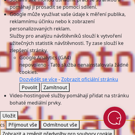
pomáhají jí prosadit se pomocí sdílení.
Google může využívat vaše údaje k měření publika,
reklamnímu účinku nebo k zobrazení
personalizovaných reklam.
Služby pro analýzu návštěvníků slouží k vytvoření
užitečných statistik návštěvnosti. Ty zase slouží ke
zlepšení stránky.
Google Analytics (GA4)
nepovoleno
-
Tato služba nenainstalovala žádné
cookies.
Dozvědět se více
-
Zobrazit oficiální stránku
Povolit
Zamítnout
Video-hostingové služby pomáhají přidat na stránku
bohaté mediální prvky.
Uložit
cs
Přijmout vše
Odmítnout vše
Zobrazit a změnit předvolby pro soubory cookie