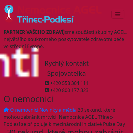
PARTNER VAŠEHO ZDRAVÍ
Jsme součástí skupiny AGEL,
největšího soukromého poskytovatele zdravotní péče
ve střední Evropě.
Rychlý kontakt
Spojovatelka
+420 558 304 111
+420 800 177 323
O nemocnici
O nemocnici
Novinky a média
30 sekund, které
mohou zabránit mrtvici. Nemocnice AGEL Třinec-
Podlesí se připojuje k mezinárodní iniciativě Pulse Day
30 sekund, které mohou zabránit