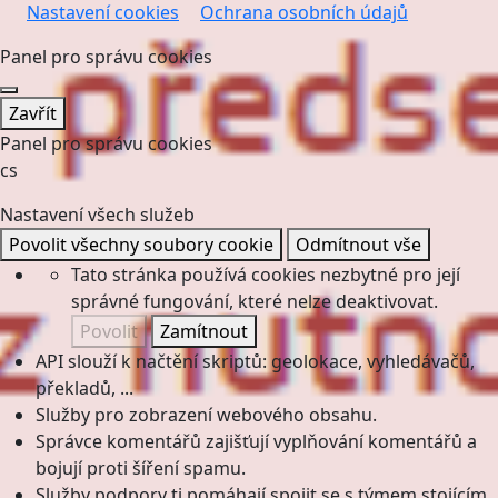
Nastavení cookies
Ochrana osobních údajů
Panel pro správu cookies
Zavřít
Panel pro správu cookies
cs
Nastavení všech služeb
Povolit všechny soubory cookie
Odmítnout vše
Tato stránka používá cookies nezbytné pro její
správné fungování, které nelze deaktivovat.
Povolit
Zamítnout
API slouží k načtění skriptů: geolokace, vyhledávačů,
překladů, ...
Služby pro zobrazení webového obsahu.
Správce komentářů zajišťují vyplňování komentářů a
bojují proti šíření spamu.
Služby podpory ti pomáhají spojit se s týmem stojícím