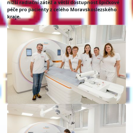
nižší radiační zátěž a větší dostupnost špičkové
péče pro pacienty z celého Moravskoslezského
kraje.