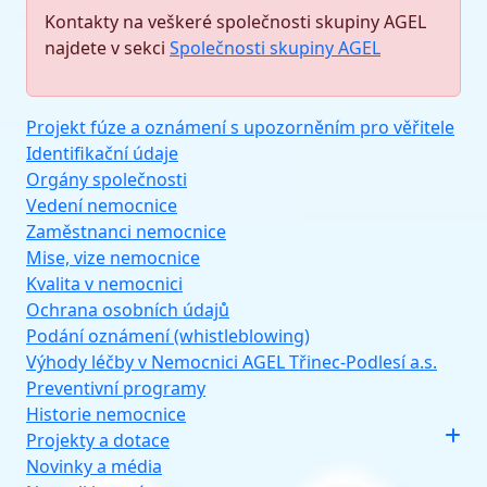
Kontakty na veškeré společnosti skupiny AGEL
najdete v sekci
Společnosti skupiny AGEL
Projekt fúze a oznámení s upozorněním pro věřitele
Identifikační údaje
Orgány společnosti
Vedení nemocnice
Zaměstnanci nemocnice
Mise, vize nemocnice
Kvalita v nemocnici
Ochrana osobních údajů
Podání oznámení (whistleblowing)
Výhody léčby v Nemocnici AGEL Třinec-Podlesí a.s.
Preventivní programy
Historie nemocnice
Projekty a dotace
Novinky a média