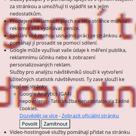
za stránkou a umožňují ti vyjádřit se k jejím
nedostatkům.
Prodejem reklamních ploch na této stránce mohou
reklamní sítě vydělávat peníze.
Sociální sítě mohou usnadnit práci se stránkou a
pomáhají jí prosadit se pomocí sdílení.
Google může využívat vaše údaje k měření publika,
reklamnímu účinku nebo k zobrazení
personalizovaných reklam.
Služby pro analýzu návštěvníků slouží k vytvoření
užitečných statistik návštěvnosti. Ty zase slouží ke
zlepšení stránky.
Google Analytics (GA4)
nepovoleno
-
Tato služba nenainstalovala žádné
cookies.
Dozvědět se více
-
Zobrazit oficiální stránku
Povolit
Zamítnout
Video-hostingové služby pomáhají přidat na stránku