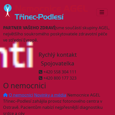
PARTNER VAŠEHO ZDRAVÍ
Jsme součástí skupiny AGEL,
největšího soukromého poskytovatele zdravotní péče
ve střední Evropě.
Rychlý kontakt
Spojovatelka
+420 558 304 111
+420 800 177 323
O nemocnici
O nemocnici
Novinky a média
Nemocnice AGEL
Třinec–Podlesí zahájila provoz fotonového centra v
Ostravě. Pacientům nabízí nejpřesnější diagnostiku
srdce a cév