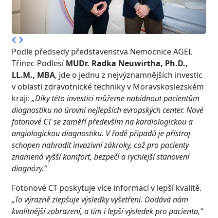
Podle předsedy představenstva Nemocnice AGEL
Třinec-Podlesí
MUDr. Radka Neuwirtha, Ph.D.,
LL.M., MBA
, jde o jednu z nejvýznamnějších investic
v oblasti zdravotnické techniky v Moravskoslezském
kraji:
„Díky této investici můžeme nabídnout pacientům
diagnostiku na úrovni nejlepších evropských center. Nové
fotonové CT se zaměří především na kardiologickou a
angiologickou diagnostiku. V řadě případů je přístroj
schopen nahradit invazivní zákroky, což pro pacienty
znamená vyšší komfort, bezpečí a rychlejší stanovení
diagnózy.“
Fotonové CT poskytuje více informací v lepší kvalitě.
„To výrazně zlepšuje výsledky vyšetření. Dodává nám
kvalitnější zobrazení, a tím i lepší výsledek pro pacienta,“