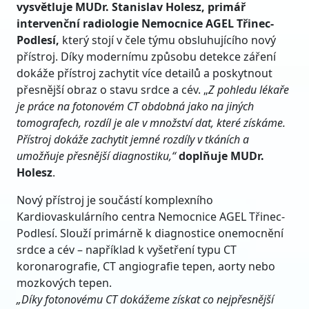
vysvětluje MUDr. Stanislav Holesz, primář
intervenční radiologie Nemocnice AGEL Třinec-
Podlesí,
který stojí v čele týmu obsluhujícího nový
přístroj. Díky modernímu způsobu detekce záření
dokáže přístroj zachytit více detailů a poskytnout
přesnější obraz o stavu srdce a cév. „
Z pohledu lékaře
je práce na fotonovém CT obdobná jako na jiných
tomografech, rozdíl je ale v množství dat, které získáme.
Přístroj dokáže zachytit jemné rozdíly v tkáních a
umožňuje přesnější diagnostiku,“
doplňuje MUDr.
Holesz
.
Nový přístroj je součástí komplexního
Kardiovaskulárního centra Nemocnice AGEL Třinec-
Podlesí. Slouží primárně k diagnostice onemocnění
srdce a cév – například k vyšetření typu CT
koronarografie, CT angiografie tepen, aorty nebo
mozkových tepen.
„Díky fotonovému CT dokážeme získat co nejpřesnější