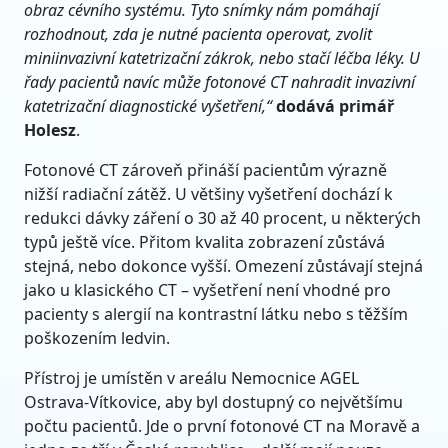
obraz cévního systému. Tyto snímky nám pomáhají
rozhodnout, zda je nutné pacienta operovat, zvolit
miniinvazivní katetrizační zákrok, nebo stačí léčba léky. U
řady pacientů navíc může fotonové CT nahradit invazivní
katetrizační diagnostické vyšetření,“
dodává primář
Holesz
.
Fotonové CT zároveň přináší pacientům výrazně
nižší radiační zátěž. U většiny vyšetření dochází k
redukci dávky záření o 30 až 40 procent, u některých
typů ještě více. Přitom kvalita zobrazení zůstává
stejná, nebo dokonce vyšší. Omezení zůstávají stejná
jako u klasického CT – vyšetření není vhodné pro
pacienty s alergií na kontrastní látku nebo s těžším
poškozením ledvin.
Přístroj je umístěn v areálu Nemocnice AGEL
Ostrava-Vítkovice, aby byl dostupný co největšímu
počtu pacientů. Jde o první fotonové CT na Moravě a