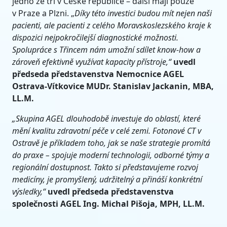
jedno ze tří v České republice – další mají pouze
v Praze a Plzni. „
Díky této investici budou mít nejen naši
pacienti, ale pacienti z celého Moravskoslezského kraje k
dispozici nejpokročilejší diagnostické možnosti.
Spolupráce s Třincem nám umožní sdílet know-how a
zároveň efektivně využívat kapacity přístroje,“
uvedl
předseda představenstva Nemocnice AGEL
Ostrava-Vítkovice MUDr. Stanislav Jackanin, MBA,
LL.M.
„Skupina AGEL dlouhodobě investuje do oblastí, které
mění kvalitu zdravotní péče v celé zemi. Fotonové CT v
Ostravě je příkladem toho, jak se naše strategie promítá
do praxe – spojuje moderní technologii, odborné týmy a
regionální dostupnost. Takto si představujeme rozvoj
medicíny, je promyšlený, udržitelný a přináší konkrétní
výsledky,“
uvedl předseda představenstva
společnosti AGEL Ing. Michal Pišoja, MPH, LL.M.