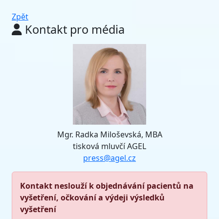
Zpět
Kontakt pro média
Mgr. Radka Miloševská, MBA
tisková mluvčí AGEL
press@agel.cz
Kontakt neslouží k objednávání pacientů na
vyšetření, očkování a výdeji výsledků
vyšetření