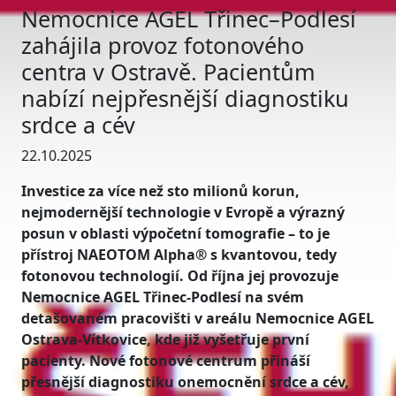
Nemocnice AGEL Třinec–Podlesí
zahájila provoz fotonového
centra v Ostravě. Pacientům
nabízí nejpřesnější diagnostiku
srdce a cév
22.10.2025
Investice za více než sto milionů korun,
nejmodernější technologie v Evropě a výrazný
posun v oblasti výpočetní tomografie – to je
přístroj NAEOTOM Alpha® s kvantovou, tedy
fotonovou technologií. Od října jej provozuje
Nemocnice AGEL Třinec-Podlesí na svém
detašovaném pracovišti v areálu Nemocnice AGEL
Ostrava-Vítkovice, kde již vyšetřuje první
pacienty. Nové fotonové centrum přináší
přesnější diagnostiku onemocnění srdce a cév,