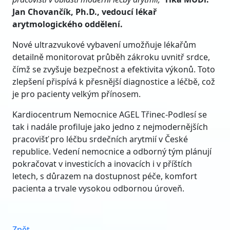
Jan Chovančík, Ph.D., vedoucí lékař
arytmologického oddělení.
Nové ultrazvukové vybavení umožňuje lékařům
detailně monitorovat průběh zákroku uvnitř srdce,
čímž se zvyšuje bezpečnost a efektivita výkonů. Toto
zlepšení přispívá k přesnější diagnostice a léčbě, což
je pro pacienty velkým přínosem.
Kardiocentrum Nemocnice AGEL Třinec-Podlesí se
tak i nadále profiluje jako jedno z nejmodernějších
pracovišť pro léčbu srdečních arytmií v České
republice. Vedení nemocnice a odborný tým plánují
pokračovat v investicích a inovacích i v příštích
letech, s důrazem na dostupnost péče, komfort
pacienta a trvale vysokou odbornou úroveň.
Zpět