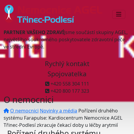
PARTNER VAŠEHO ZDRAVÍ
Jsme součástí skupiny AGEL,
největšího soukromého poskytovatele zdravotní péče
ve střední Evropě.
Rychlý kontakt
Spojovatelka
+420 558 304 111
+420 800 177 323
O nemocnici
O nemocnici
Novinky a média
Pořízení druhého
systému Farapulse: Kardiocentrum Nemocnice AGEL
Třinec-Podlesí zkracuje čekací doby u léčby arytmií
Pořízení druhého systému