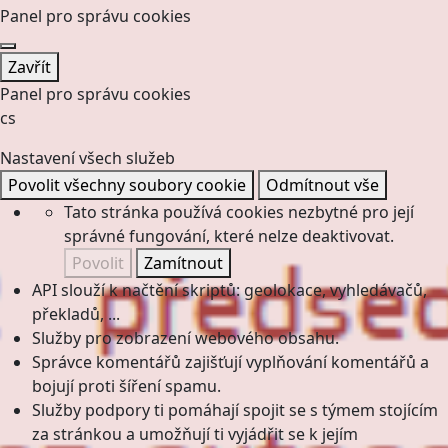
Panel pro správu cookies
Zavřít
Panel pro správu cookies
cs
Nastavení všech služeb
Povolit všechny soubory cookie
Odmítnout vše
Tato stránka používá cookies nezbytné pro její
správné fungování, které nelze deaktivovat.
Povolit
Zamítnout
API slouží k načtění skriptů: geolokace, vyhledávačů,
překladů, ...
Služby pro zobrazení webového obsahu.
Správce komentářů zajišťují vyplňování komentářů a
bojují proti šíření spamu.
Služby podpory ti pomáhají spojit se s týmem stojícím
za stránkou a umožňují ti vyjádřit se k jejím