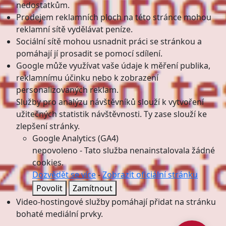
nedostatkům.
Prodejem reklamních ploch na této stránce mohou
reklamní sítě vydělávat peníze.
Sociální sítě mohou usnadnit práci se stránkou a
pomáhají jí prosadit se pomocí sdílení.
Google může využívat vaše údaje k měření publika,
reklamnímu účinku nebo k zobrazení
personalizovaných reklam.
Služby pro analýzu návštěvníků slouží k vytvoření
užitečných statistik návštěvnosti. Ty zase slouží ke
zlepšení stránky.
Google Analytics (GA4)
nepovoleno
-
Tato služba nenainstalovala žádné
cookies.
Dozvědět se více
-
Zobrazit oficiální stránku
Povolit
Zamítnout
Video-hostingové služby pomáhají přidat na stránku
bohaté mediální prvky.