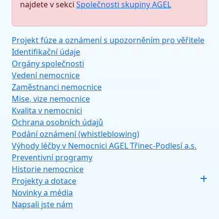
najdete v sekci
Společnosti skupiny AGEL
Projekt fúze a oznámení s upozorněním pro věřitele
Identifikační údaje
Orgány společnosti
Vedení nemocnice
Zaměstnanci nemocnice
Mise, vize nemocnice
Kvalita v nemocnici
Ochrana osobních údajů
Podání oznámení (whistleblowing)
Výhody léčby v Nemocnici AGEL Třinec-Podlesí a.s.
Preventivní programy
Historie nemocnice
Projekty a dotace
Novinky a média
Napsali jste nám