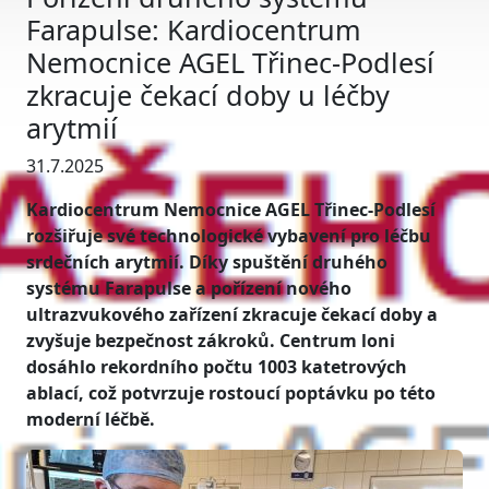
Farapulse: Kardiocentrum
Nemocnice AGEL Třinec-Podlesí
zkracuje čekací doby u léčby
arytmií
31.7.2025
Kardiocentrum Nemocnice AGEL Třinec-Podlesí
rozšiřuje své technologické vybavení pro léčbu
srdečních arytmií. Díky spuštění druhého
systému Farapulse a pořízení nového
ultrazvukového zařízení zkracuje čekací doby a
zvyšuje bezpečnost zákroků. Centrum loni
dosáhlo rekordního počtu 1003 katetrových
ablací, což potvrzuje rostoucí poptávku po této
moderní léčbě.