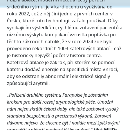
srdečního rytmu, je v kardiocentru využívána od
roku 2022, což z něj činí jedno z prvních center v
Česku, které tuto technologii začalo používat. Díky
vynikajícím výsledkům, rychlému zotavení pacientů a
nízkému výskytu komplikací vzrostla poptávka po
těchto zákrocích natolik, že v roce 2024 zde bylo
provedeno rekordních 1003 katetrových ablací – což
je historicky nejvyšší počet v historii centra.
Katetrová ablace je zákrok, při kterém se pomocí
katetru dodává energie na specifická místa v srdci,
aby se odstranily abnormální elektrické signály
způsobující arytmii.
„Pořízení druhého systému Farapulse je zásadním
krokem pro další rozvoj arytmologické péče. Umožní
nám nejen zkrátit čekací doby, ale také zachovat vysoký
standard bezpečnosti a preciznosti výkonů. Zároveň
dáváme najevo, že chceme být i nadále mezi špičkovými
pracovišti v oblasti moderní léčby arytmií,“
říká MUDr.