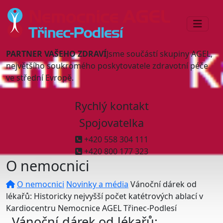
PARTNER VAŠEHO ZDRAVÍ
Jsme součástí skupiny AGEL,
největšího soukromého poskytovatele zdravotní péče
ve střední Evropě.
Rychlý kontakt
Spojovatelka
+420 558 304 111
+420 800 177 323
O nemocnici
O nemocnici
Novinky a média
Vánoční dárek od
lékařů: Historicky nejvyšší počet katétrových ablací v
Kardiocentru Nemocnice AGEL Třinec-Podlesí
Vánoční dárek od lékařů: