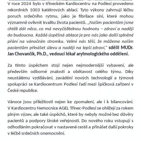
V roce 2024 bylo v třineckém Kardiocentru na Podlesí provedeno
rekordních 1003 katétrových ablací. Tyto výkony zahrnují léčbu
poruch srdečního rytmu, jako je fibrilace síní, které mohou
významně ovlivnit kvalitu života pacientů.
„Našim pacientům jsme
chtěli dát něco, co má nevyčíslitelnou hodnotu – zdraví a naději
do budoucna. Každá úspěšná ablace je pro nás jako další splněné
přání na vánočním stromku. Velmi nás těší, že můžeme našim
pacientům přinášet úlevu a naději na lepší zdraví,“
sdělil MUDr.
Jan Chovančík, Ph.D., vedoucí lékař arytmologického oddělení.
Za tímto úspěchem stojí nejen nejmodernější vybavení, ale
především odborné znalosti a obětavost celého týmu. Díky
neustálému vzdělávání, zavádění nových technologií a týmové
spolupráci se Kardiocentrum Podlesí řadí mezi špičková zařízení v
České republice.
Vánoce jsou příležitostí nejen ke zpomalení, ale i k bilancování.
V Kardiocentru Nemocnice AGEL Třinec-Podlesí se ohlížejí za rokem
plným výzev, ale také úspěchů, které by nebyly možné bez důvěry
pacientů a podpory široké veřejnosti. Do nového roku vstupují s
odhodláním pokračovat v nastavené cestě a přinášet další pokroky
v léčbě srdečních onemocnění.