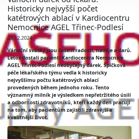
Historicky nejvyšší počet
katétrových ablací v Kardiocentru
Nemocnice AGEL Třinec-Podlesí
23.12.2024
Vánoční svátky jsou časem radosti, naděje a darů.
Letos dostali pacienti Kardiocentra Nemocnice
AGEL Třinec-Podlesí neobyčejný dárek. Špičková
péče lékařského týmu vedla k historicky
nejvyššímu počtu katétrových ablací
provedených během jednoho roku. Tento
významný milník je výsledkem nepřetržitého úsilí
a odbornosti zdravotníků, kteří každý den pracují
na tom, aby pacientům zajistili zdravější a
kvalitnější život.