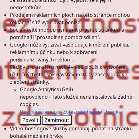
za stránkou a umožňují ti vyjádřit se k jejím
nedostatkům.
Prodejem reklamních ploch na této stránce mohou
reklamní sítě vydělávat peníze.
Sociální sítě mohou usnadnit práci se stránkou a
pomáhají jí prosadit se pomocí sdílení.
Google může využívat vaše údaje k měření publika,
reklamnímu účinku nebo k zobrazení
personalizovaných reklam.
Služby pro analýzu návštěvníků slouží k vytvoření
užitečných statistik návštěvnosti. Ty zase slouží ke
zlepšení stránky.
Google Analytics (GA4)
nepovoleno
-
Tato služba nenainstalovala žádné
cookies.
Dozvědět se více
-
Zobrazit oficiální stránku
Povolit
Zamítnout
Video-hostingové služby pomáhají přidat na stránku
bohaté mediální prvky.