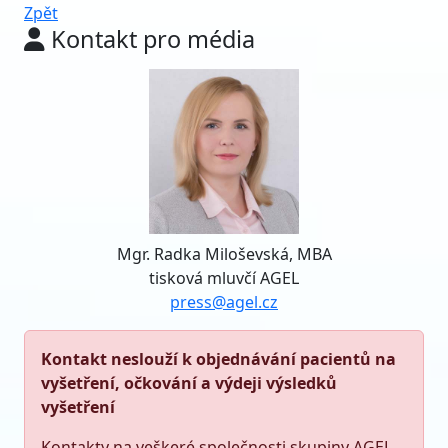
Zpět
Kontakt pro média
Mgr. Radka Miloševská, MBA
tisková mluvčí AGEL
press@agel.cz
Kontakt neslouží k objednávání pacientů na
vyšetření, očkování a výdeji výsledků
vyšetření
Kontakty na veškeré společnosti skupiny AGEL