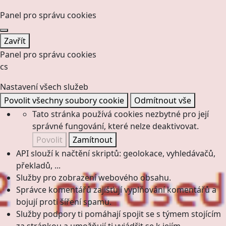
Panel pro správu cookies
Zavřít
Panel pro správu cookies
cs
Nastavení všech služeb
Povolit všechny soubory cookie
Odmítnout vše
Tato stránka používá cookies nezbytné pro její
správné fungování, které nelze deaktivovat.
Povolit
Zamítnout
API slouží k načtění skriptů: geolokace, vyhledávačů,
překladů, ...
Služby pro zobrazení webového obsahu.
Správce komentářů zajišťují vyplňování komentářů a
bojují proti šíření spamu.
Služby podpory ti pomáhají spojit se s týmem stojícím