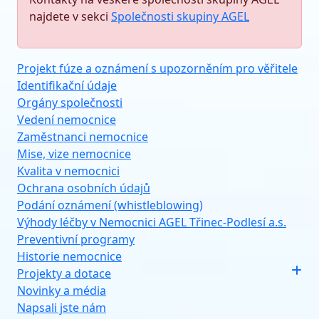
najdete v sekci
Společnosti skupiny AGEL
Projekt fúze a oznámení s upozorněním pro věřitele
Identifikační údaje
Orgány společnosti
Vedení nemocnice
Zaměstnanci nemocnice
Mise, vize nemocnice
Kvalita v nemocnici
Ochrana osobních údajů
Podání oznámení (whistleblowing)
Výhody léčby v Nemocnici AGEL Třinec-Podlesí a.s.
Preventivní programy
Historie nemocnice
Projekty a dotace
Novinky a média
Napsali jste nám