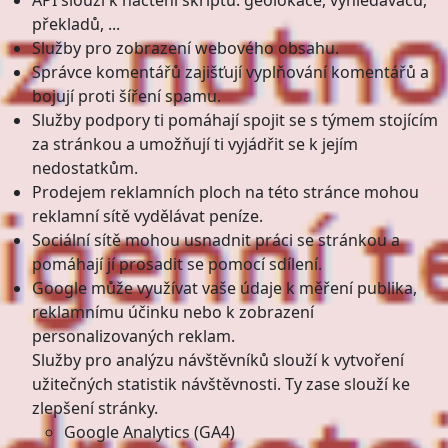
API slouží k načtění skriptů: geolokace, vyhledávačů,
překladů, ...
Služby pro zobrazení webového obsahu.
Správce komentářů zajišťují vyplňování komentářů a
bojují proti šíření spamu.
Služby podpory ti pomáhají spojit se s týmem stojícím
za stránkou a umožňují ti vyjádřit se k jejím
nedostatkům.
Prodejem reklamních ploch na této stránce mohou
reklamní sítě vydělávat peníze.
Sociální sítě mohou usnadnit práci se stránkou a
pomáhají jí prosadit se pomocí sdílení.
Google může využívat vaše údaje k měření publika,
reklamnímu účinku nebo k zobrazení
personalizovaných reklam.
Služby pro analýzu návštěvníků slouží k vytvoření
užitečných statistik návštěvnosti. Ty zase slouží ke
zlepšení stránky.
Google Analytics (GA4)