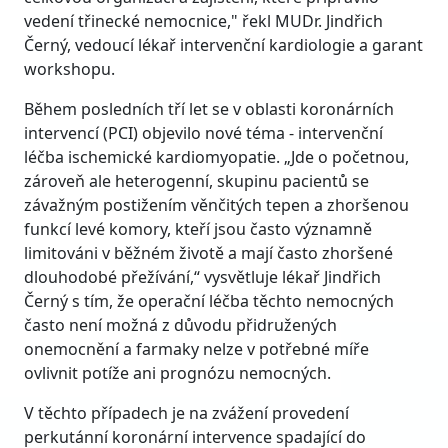
vedení třinecké nemocnice," řekl MUDr. Jindřich
Černý, vedoucí lékař intervenční kardiologie a garant
workshopu.
Během posledních tří let se v oblasti koronárních
intervencí (PCI) objevilo nové téma - intervenční
léčba ischemické kardiomyopatie. „Jde o početnou,
zároveň ale heterogenní, skupinu pacientů se
závažným postižením věnčitých tepen a zhoršenou
funkcí levé komory, kteří jsou často významně
limitováni v běžném životě a mají často zhoršené
dlouhodobé přežívání,“ vysvětluje lékař Jindřich
Černý s tím, že operační léčba těchto nemocných
často není možná z důvodu přidružených
onemocnění a farmaky nelze v potřebné míře
ovlivnit potíže ani prognózu nemocných.
V těchto případech je na zvážení provedení
perkutánní koronární intervence spadající do