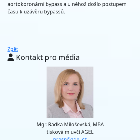
aortokoronární bypass a u něhož došlo postupem
času k uzávěru bypassů.
Zpět
Kontakt pro média
Mgr. Radka Miloševská, MBA
tisková mluvčí AGEL
press@agel.cz