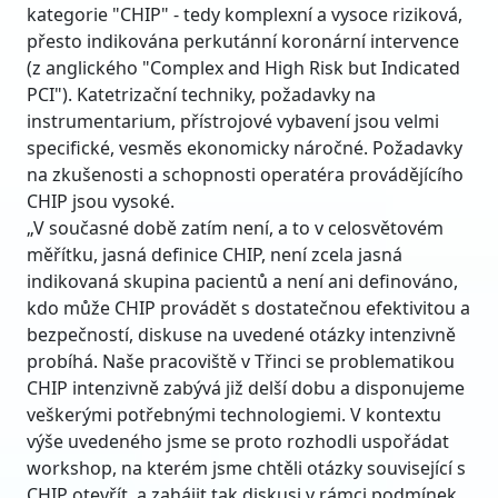
kategorie "CHIP" - tedy komplexní a vysoce riziková,
přesto indikována perkutánní koronární intervence
(z anglického "Complex and High Risk but Indicated
PCI"). Katetrizační techniky, požadavky na
instrumentarium, přístrojové vybavení jsou velmi
specifické, vesměs ekonomicky náročné. Požadavky
na zkušenosti a schopnosti operatéra provádějícího
CHIP jsou vysoké.
„V současné době zatím není, a to v celosvětovém
měřítku, jasná definice CHIP, není zcela jasná
indikovaná skupina pacientů a není ani definováno,
kdo může CHIP provádět s dostatečnou efektivitou a
bezpečností, diskuse na uvedené otázky intenzivně
probíhá. Naše pracoviště v Třinci se problematikou
CHIP intenzivně zabývá již delší dobu a disponujeme
veškerými potřebnými technologiemi. V kontextu
výše uvedeného jsme se proto rozhodli uspořádat
workshop, na kterém jsme chtěli otázky související s
CHIP otevřít a zahájit tak diskusi v rámci podmínek