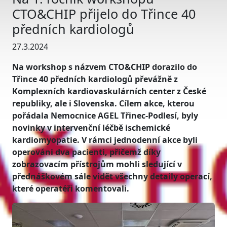
CTO&CHIP přijelo do Třince 40
předních kardiologů
27.3.2024
Na workshop s názvem CTO&CHIP dorazilo do
Třince 40 předních kardiologů převážně z
Komplexních kardiovaskulárních center z České
republiky, ale i Slovenska. Cílem akce, kterou
pořádala Nemocnice AGEL Třinec-Podlesí, byly
novinky v intervenční léčbě ischemické
kardiomyopatie. V rámci jednodenní akce byli
operováni dva pacienti, přičemž díky
zobrazovacím přístrojům mohli sledující v
přednáškovém sále vidět všechny detaily operací,
které operatéři komentovali.