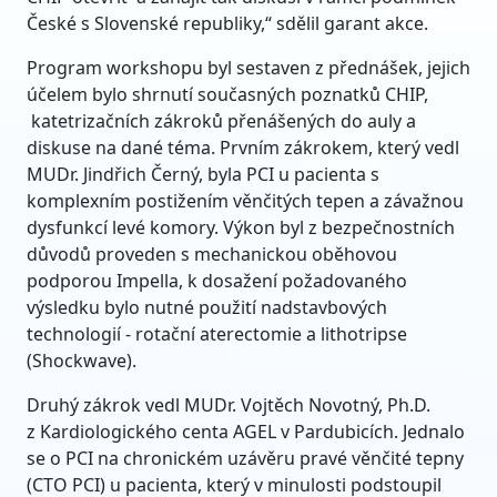
České s Slovenské republiky,“ sdělil garant akce.
Program workshopu byl sestaven z přednášek, jejich
účelem bylo shrnutí současných poznatků CHIP,
katetrizačních zákroků přenášených do auly a
diskuse na dané téma. Prvním zákrokem, který vedl
MUDr. Jindřich Černý, byla PCI u pacienta s
komplexním postižením věnčitých tepen a závažnou
dysfunkcí levé komory. Výkon byl z bezpečnostních
důvodů proveden s mechanickou oběhovou
podporou Impella, k dosažení požadovaného
výsledku bylo nutné použití nadstavbových
technologií - rotační aterectomie a lithotripse
(Shockwave).
Druhý zákrok vedl MUDr. Vojtěch Novotný, Ph.D.
z Kardiologického centa AGEL v Pardubicích. Jednalo
se o PCI na chronickém uzávěru pravé věnčité tepny
(CTO PCI) u pacienta, který v minulosti podstoupil