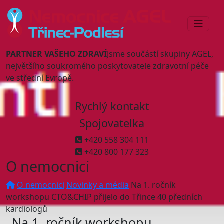
PARTNER VAŠEHO ZDRAVÍ
Jsme součástí skupiny AGEL,
největšího soukromého poskytovatele zdravotní péče
ve střední Evropě.
Rychlý kontakt
Spojovatelka
+420 558 304 111
+420 800 177 323
O nemocnici
O nemocnici
Novinky a média
Na 1. ročník
workshopu CTO&CHIP přijelo do Třince 40 předních
kardiologů
Na 1. ročník workshopu