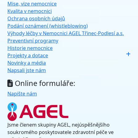
Mise, vize nemocnice
Kvalita v nemocnici
Ochrana osobních údajů
Podání oznámení (whistleblowing)
Výhody léčby v Nemocnici AGEL Třinec-Podlesí a.s.
Preventivní programy
Historie nemocnice
Projekty a dotace
Novinky a média
Napsali jste nám
Online formuláře:
Napište nám
Jsme členem skupiny AGEL, nejúspěšnějšího
soukromého poskytovatele zdravotní péče ve