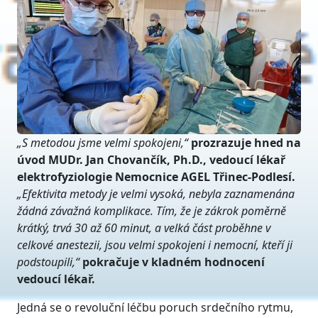
„S metodou jsme velmi spokojeni,
“
prozrazuje hned na
úvod MUDr. Jan Chovančík, Ph.D., vedoucí l
é
kař
elektrofyziologie Nemocnice AGEL Třinec-Podlesí.
„Efektivita metody je velmi vysoká, nebyla zaznamenána
žádná závažná komplikace. Tím, že je zákrok poměrně
krátký, trvá
30 a
ž 60 minut, a velká čá
st prob
ěhne v
celkov
é
anestezii, jsou velmi spokojeni i nemocní, kteří ji
podstoupili,
“
pokračuje v kladn
é
m hodnocení
vedoucí l
é
kař.
Jedná se o revoluční léčbu poruch srdečního rytmu,