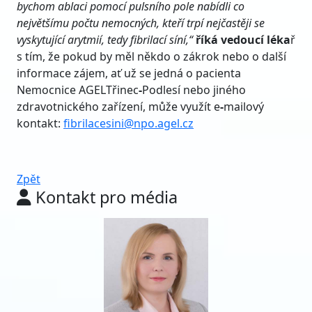
bychom ablaci pomocí
pulsn
ího pole nabídli co
největšímu počtu nemocných, kteří trpí nejčastěji se
vyskytující arytmií, tedy fibrilací síní,
“
říká vedoucí l
é
ka
ř
s tím, že pokud by měl někdo o zákrok nebo o další
informace zájem, ať už se jedná o pacienta
Nemocnice AGELTřinec
-
Podlesí nebo jiného
zdravotnického zařízení, může využít e
-
mailový
kontakt:
fibrilacesini@npo.agel.cz
Zpět
Kontakt pro média