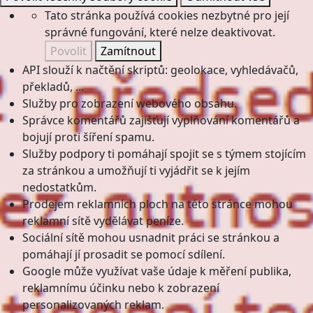
Tato stránka používá cookies nezbytné pro její
správné fungování, které nelze deaktivovat.
Povolit
Zamítnout
API slouží k načtění skriptů: geolokace, vyhledávačů,
překladů, ...
Služby pro zobrazení webového obsahu.
Správce komentářů zajišťují vyplňování komentářů a
bojují proti šíření spamu.
Služby podpory ti pomáhají spojit se s týmem stojícím
za stránkou a umožňují ti vyjádřit se k jejím
nedostatkům.
Prodejem reklamních ploch na této stránce mohou
reklamní sítě vydělávat peníze.
Sociální sítě mohou usnadnit práci se stránkou a
pomáhají jí prosadit se pomocí sdílení.
Google může využívat vaše údaje k měření publika,
reklamnímu účinku nebo k zobrazení
personalizovaných reklam.