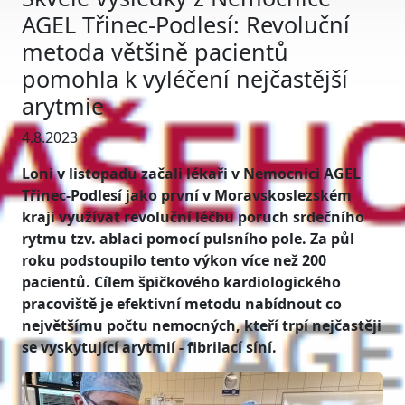
AGEL Třinec-Podlesí: Revoluční
metoda většině pacientů
pomohla k vyléčení nejčastější
arytmie
4.8.2023
Loni v listopadu začali lékaři v Nemocnici AGEL
Třinec-Podlesí jako první v Moravskoslezském
kraji využívat revoluční léčbu poruch srdečního
rytmu tzv. ablaci pomocí pulsního pole. Za půl
roku podstoupilo tento výkon více než 200
pacientů. Cílem špičkového kardiologického
pracoviště je efektivní metodu nabídnout co
největšímu počtu nemocných, kteří trpí nejčastěji
se vyskytující arytmií - fibrilací síní.