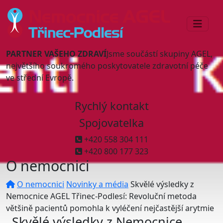
PARTNER VAŠEHO ZDRAVÍ
Jsme součástí skupiny AGEL,
největšího soukromého poskytovatele zdravotní péče
ve střední Evropě.
Rychlý kontakt
Spojovatelka
+420 558 304 111
+420 800 177 323
O nemocnici
O nemocnici
Novinky a média
Skvělé výsledky z
Nemocnice AGEL Třinec-Podlesí: Revoluční metoda
většině pacientů pomohla k vyléčení nejčastější arytmie
Skvělé výsledky z Nemocnice