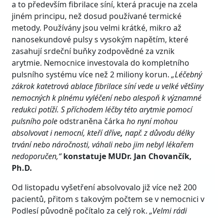
a to především fibrilace síní, která pracuje na zcela
jiném principu, než dosud používané termické
metody. Používány jsou velmi krátké, mikro až
nanosekundové pulsy s vysokým napětím, které
zasahují srdeční buňky zodpovědné za vznik
arytmie. Nemocnice investovala do kompletního
pulsního systému více než 2 miliony korun.
„Léčebný
zákrok katetrová
ablace fibrilace s
íní vede u velk
é
většiny
nemocných k pln
é
mu vyléčení nebo alespoň
k v
ýznamn
é
redukci potíží. S příchodem léč
by t
é
to arytmie pomocí
pulsn
ího pole
odstraněna čárka
ho nyní mohou
absolvovat i nemocní, kteří dříve
,
např. z důvodu délky
trvání nebo náročnosti, váhali nebo jim nebyl
l
é
kařem
nedoporuč
en,“
konstatuje MUDr. Jan Chovančík,
Ph.D.
Od listopadu vyšetření absolvovalo již více než 200
pacientů, přitom s takovým počtem se v nemocnici v
Podlesí původně počítalo za celý rok.
„Velmi rádi