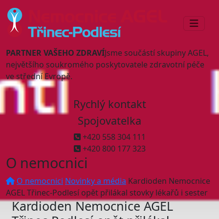
PARTNER VAŠEHO ZDRAVÍ
Jsme součástí skupiny AGEL,
největšího soukromého poskytovatele zdravotní péče
ve střední Evropě.
Rychlý kontakt
Spojovatelka
+420 558 304 111
+420 800 177 323
O nemocnici
O nemocnici
Novinky a média
Kardioden Nemocnice
AGEL Třinec-Podlesí opět přilákal stovky lékařů i sester
Kardioden Nemocnice AGEL