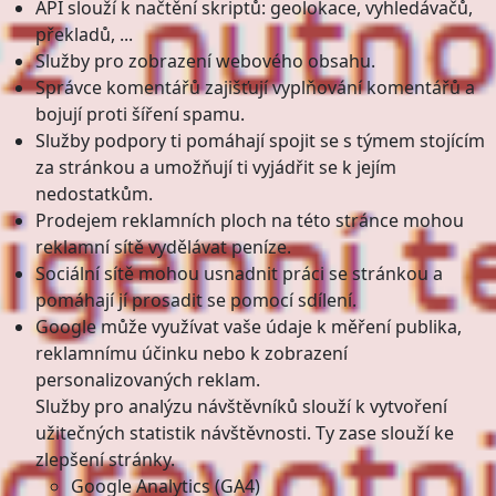
API slouží k načtění skriptů: geolokace, vyhledávačů,
překladů, ...
Služby pro zobrazení webového obsahu.
Správce komentářů zajišťují vyplňování komentářů a
bojují proti šíření spamu.
Služby podpory ti pomáhají spojit se s týmem stojícím
za stránkou a umožňují ti vyjádřit se k jejím
nedostatkům.
Prodejem reklamních ploch na této stránce mohou
reklamní sítě vydělávat peníze.
Sociální sítě mohou usnadnit práci se stránkou a
pomáhají jí prosadit se pomocí sdílení.
Google může využívat vaše údaje k měření publika,
reklamnímu účinku nebo k zobrazení
personalizovaných reklam.
Služby pro analýzu návštěvníků slouží k vytvoření
užitečných statistik návštěvnosti. Ty zase slouží ke
zlepšení stránky.
Google Analytics (GA4)