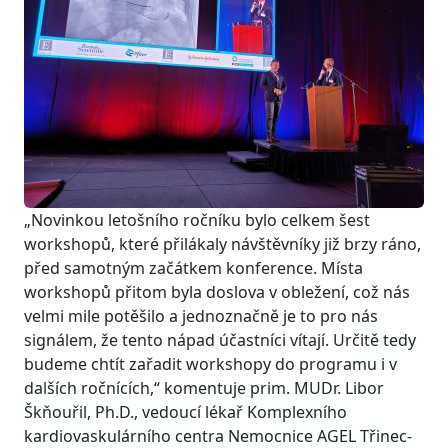
„Novinkou letošního ročníku bylo celkem šest
workshopů, které přilákaly návštěvníky již brzy ráno,
před samotným začátkem konference. Místa
workshopů přitom byla doslova v obležení, což nás
velmi mile potěšilo a jednoznačně je to pro nás
signálem, že tento nápad účastníci vítají. Určitě tedy
budeme chtít zařadit workshopy do programu i v
dalších ročnících,“ komentuje prim. MUDr. Libor
Škňouřil, Ph.D., vedoucí lékař Komplexního
kardiovaskulárního centra Nemocnice AGEL Třinec-