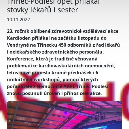
Třinec-Podlesí opět přilákal
stovky lékařů i sester
10.11.2022
23. ročník oblíbené zdravotnické vzdělávací akce
Kardioden přilákal na začátku listopadu do
Vendryně na Třinecku 450 odborníků z řad lékařů
i nelékařského zdravotnického personálu.
Konference, která je tradičně věnovaná
problematice kardiovaskulárních onemocnění,
letos nově přinesla kromě přednášek i 6
unikátních workshopů, pomocí kterých
pořadatelé z Nemocnice AGEL Třinec-Podlesí
znovu posunuli úroveň i přínos celé akce.