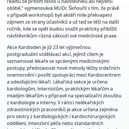
realitu se přitom těšilo u návštěvníků asi největší
oblibě,“ vyjmenovává MUDr. Škňouřil s tím, že právě
v případě workshopů byli aktéři mile překvapení
zájmem ze strany účastníků a už teď se těší na další
ročník, kde se opět budou snažit prakticky přiblížit
návštěvníkům různá zákoutí své medicínské praxe.
Akce Kardioden je již 23 let výjimečnou
postgraduální vzdělávací akcí, jejímž cílem je
seznamovat lékaře se správnými medicínskými
postupy, představovat nové metody léčby srdečních
onemocnění i posílit spolupráci mezi Kardiocentrem
a odesílajícími lékaři. Lékařská sekce je určena
kardiologům, internistům, praktickým lékařům a
mladým lékařům v přípravě na specializační zkoušku
z kardiologie a interny. V rámci nelékařských
zdravotnických pracovníků je akce určena zejména
pro sestry z kardiologických i kardiochirurgických
oddělení, intenzivní péče nebo standardních