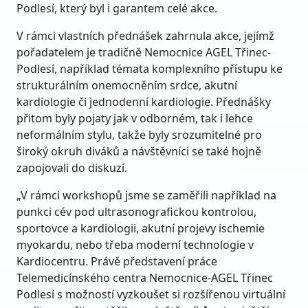
Podlesí, který byl i garantem celé akce.
V rámci vlastních přednášek zahrnula akce, jejímž
pořadatelem je tradičně Nemocnice AGEL Třinec-
Podlesí, například témata komplexního přístupu ke
strukturálním onemocněním srdce, akutní
kardiologie či jednodenní kardiologie. Přednášky
přitom byly pojaty jak v odborném, tak i lehce
neformálním stylu, takže byly srozumitelné pro
široký okruh diváků a návštěvníci se také hojně
zapojovali do diskuzí.
„V rámci workshopů jsme se zaměřili například na
punkci cév pod ultrasonografickou kontrolou,
sportovce a kardiologii, akutní projevy ischemie
myokardu, nebo třeba moderní technologie v
Kardiocentru. Právě představení práce
Telemedicínského centra Nemocnice-AGEL Třinec
Podlesí s možností vyzkoušet si rozšířenou virtuální