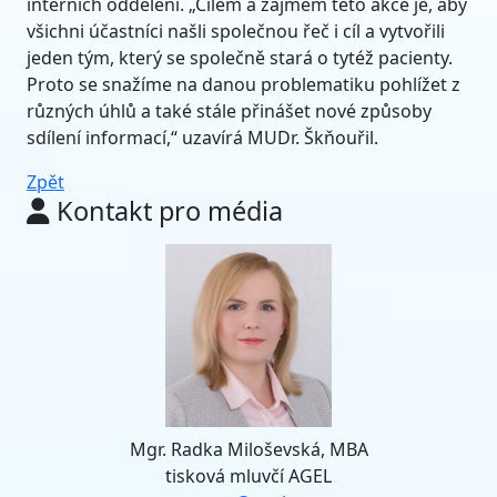
interních oddělení. „Cílem a zájmem této akce je, aby
všichni účastníci našli společnou řeč i cíl a vytvořili
jeden tým, který se společně stará o tytéž pacienty.
Proto se snažíme na danou problematiku pohlížet z
různých úhlů a také stále přinášet nové způsoby
sdílení informací,“ uzavírá MUDr. Škňouřil.
Zpět
Kontakt pro média
Mgr. Radka Miloševská, MBA
tisková mluvčí AGEL