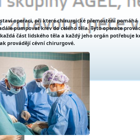
edstaví operaci, při které chirurgické přemostění pomáhá
nadále pumpovat krev do celého těla. Tyto operace provád
 každá část lidského těla a každý jeho orgán potřebuje k
ak provádějí cévní chirurgové.