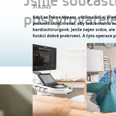
31.8.2022
Když se řekne bypass, většina lidí si př
prokrvit srdeční sval, aby srdce mohlo 
kardiochirurgové. Jenže nejen srdce, ale
funkci dobré prokrvení. A tyto operace p