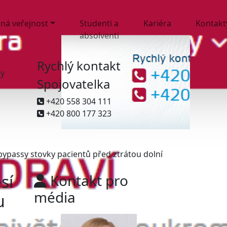
ná veřejnost
Studenti a
Kariéra
Kontakt
absolventi
Rychlý kontakt
ny
Spojovatelka
+420 558 304 111
+420 800 177 323
ypassy stovky pacientů před ztrátou dolní
sí
Kontakt pro
média
u