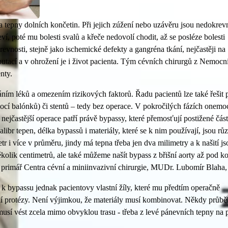
a tepny dolních končetin. Při jejich zúžení nebo uzávěru jsou nedokrev
í, poté mu bolesti svalů a křeče nedovolí chodit, až se posléze bolesti
krevnosti, stejně jako ischemické defekty a gangréna tkání, nejčastěji na
putací a v ohrožení je i život pacienta. Tým cévních chirurgů z Nemocn
nty.
ním léků a omezením rizikových faktorů. Řadu pacientů lze také řešit
mocí balónků) či stentů – tedy bez operace. V pokročilých fázích onemo
nejčastější operace patří právě bypassy, které přemosťují postižené části
libr tepen, délka bypassů i materiály, které se k nim používají, jsou rů
 i více v průměru, jindy má tepna třeba jen dva milimetry a k našití js
olik centimetrů, ale také můžeme našít bypass z břišní aorty až pod k
uje primář Centra cévní a miniinvazivní chirurgie, MUDr. Lubomír Blah
 bypassu jednak pacientovy vlastní žíly, které mu předtím operačně
ní protézy. Není výjimkou, že materiály musí kombinovat. Někdy průbě
 musí vést zcela mimo obvyklou trasu - třeba z levé pánevních tepny na