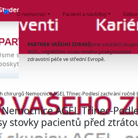
O nemocnici
Pacienti a návštěvy
Odbor
PARTNER VAŠEHO ZDRAVÍ
Jsme součástí skupi
AGEL, největšího soukromého poskytovatele
zdravotní péče ve střední Evropě.
h chirurgů Nemocnice AGEL Třinec-Podlesí zachrání ročně b
 Nemocnice AGEL Třinec-Podle
y stovky pacientů před ztráto