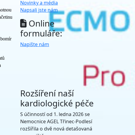
Novinky a média
Napsali jste nám
notnou
nčetinu
Online
formuláře:
ubomír
Napište nám
ntů
h
Rozšíření naší
kardiologické péče
S účinností od 1. ledna 2026 se
Nemocnice AGEL Třinec-Podlesí
rozšířila o dvě nová detašovaná