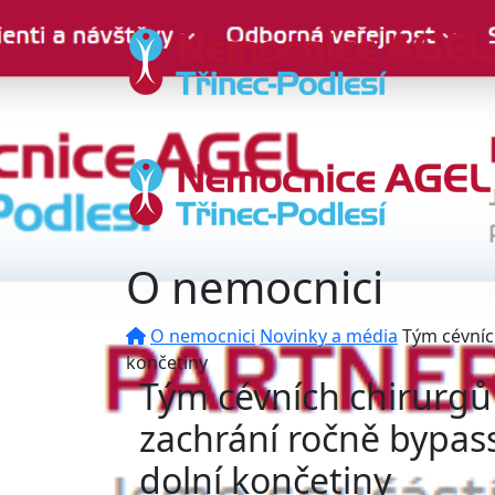
O nemocnici
O nemocnici
Novinky a média
Tým cévníc
končetiny
Tým cévních chirurgů
zachrání ročně bypass
dolní končetiny