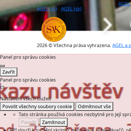
AGEL
.
AGEL (cz)
/
AGEL (sk)
2026 © Všechna práva vyhrazena.
AGEL a.s
Panel pro správu cookies
Zavřít
Panel pro správu cookies
cs
Nastavení všech služeb
Povolit všechny soubory cookie
Odmítnout vše
Tato stránka používá cookies nezbytné pro její spr
Povolit
Zamítnout
API slouží k načtění skriptů: geolokace, vyhledávačů, pře