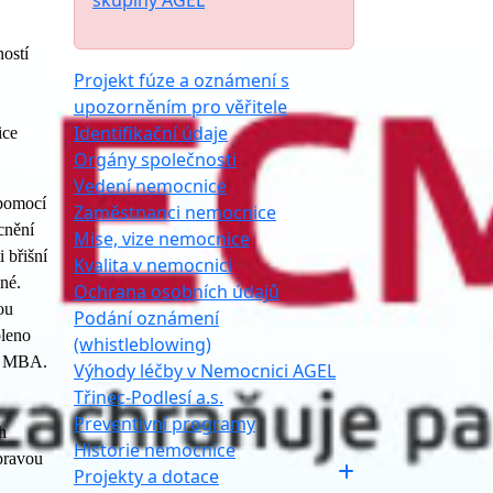
skupiny AGEL
ností
Projekt fúze a oznámení s
upozorněním pro věřitele
Identifikační údaje
ice
Orgány společnosti
Vedení nemocnice
 pomocí
Zaměstnanci nemocnice
cnění
Mise, vize nemocnice
 břišní
Kvalita v nemocnici
zné.
Ochrana osobních údajů
ou
Podání oznámení
oleno
(whistleblowing)
a, MBA.
Výhody léčby v Nemocnici AGEL
Třinec-Podlesí a.s.
Preventivní programy
h
Historie nemocnice
 pravou
Projekty a dotace