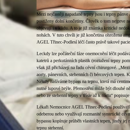
Mezi nejčastěji napadané tepny jsou i tepny pánve 
postiženy dolní končetiny. Člověk o tom nejprve nev
objevují i v klidu. A to je již známka kritické nedo
nohách. V tuto chvíli je již končetina ohrožena am
AGEL Třinec-Podlesí léčí často právě takové pacie
Leckdy lze počáteční fáze onemocnění léčit podává
katetrů a perkutánních plastik (roztažení tepny po
však již přicházejí na řadu cévní chirurgové. „Mezi 
aorty, pánevních, stehenních či bércových tepen. Ka
Někdy našíváme bypass na tepnu, která má centimetr
nutné lupové brýle. Přemostění může být dlouhé něk
nebo ze stehenní tepny v třísle až k nártu“ popis
Lékaři Nemocnice AGEL Třinec-Podlesí používají k
odeberou nebo využívají rozmanité syntetické cév
bypassu kopíruje průběh vlastních tepen, jindy jej
tepnu stehenní.