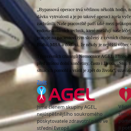
„Bypassová operace trvá většinou několik hodin, n
dávku vytrvalosti a je po takové operaci zcela vy
zachránili. Naše pracoviště patří také mezi průko
endovaskulárních technik, které rozšiřují naše léč
pracuje na pacientovi tým složený z cévních chiru
Blaha, MBA a dodává, že někdy je nejtěžší vůbec 
Tým cévních chirurgů Nemocnice AGEL Třinec-Pod
před ztrátou dolní končetiny, často i života. „Stojí
situacích pomohl a vrátil je zpět do života“, uzavír
Zpět
Věděl
Jsme členem skupiny AGEL,
svou 
nejúspěšnějšího soukromého
pomoc
poskytovatele zdravotní péče ve
ji po
střední Evropě.