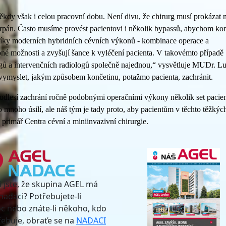
ěkdy však i celou pracovní dobu. Není divu, že chirurg musí prokázat 
čerpán. Často musíme provést pacientovi i několik bypassů, abychom ko
pníky moderních hybridních cévních výkonů - kombinace operace a
ebné možnosti a zvyšují šance k vyléčení pacienta. V takovémto případě
rgů a intervenčních radiologů společně najednou,“ vysvětluje MUDr. L
vymyslet, jakým způsobem končetinu, potažmo pacienta, zachránit.
lesí zachrání ročně podobnými operačními výkony několik set pacie
 to mnoho úsilí, ale náš tým je tady proto, aby pacientům v těchto těžkýc
á primář Centra cévní a miniinvazivní chirurgie.
i jste, že skupina AGEL má
nadaci? Potřebujete-li
 nebo znáte-li někoho, kdo
třebuje, obraťe se na
NADACI