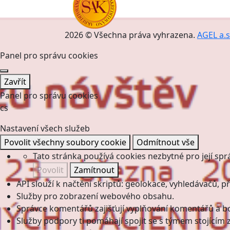
2026 © Všechna práva vyhrazena.
AGEL a.s
Panel pro správu cookies
Zavřít
Panel pro správu cookies
cs
Nastavení všech služeb
Povolit všechny soubory cookie
Odmítnout vše
Tato stránka používá cookies nezbytné pro její spr
Povolit
Zamítnout
API slouží k načtění skriptů: geolokace, vyhledávačů, pře
Služby pro zobrazení webového obsahu.
Správce komentářů zajišťují vyplňování komentářů a boj
Služby podpory ti pomáhají spojit se s týmem stojícím z