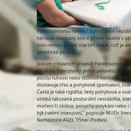
Parkinsonovou nemocí trpí v České republice
nervové soustavy, které přímo souvisí s 
tuto nemoc pouze starším lidem, což je al
genetické pozadí.
Jedním z hlavních projevů Parkinsonovy nem
zasáhne intenzivněji jednu polovinu těla.
pocitu tuhosti nebo těžkosti končetin, křeč
dostavuje třes a pohybové zpomalení, zvan
Častá je také rigidita, tedy pohybová a sv
vzniká takzvaná posturální nestabilita, k
močení či stolice, poruchy polykání nebo
být i velmi intenzivní,“ popisuje MUDr. Ir
Nemocnice AGEL Třinec-Podlesí.