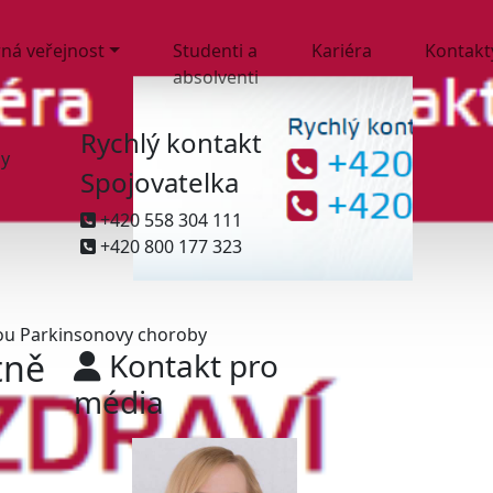
ná veřejnost
Studenti a
Kariéra
Kontakt
absolventi
Rychlý kontakt
ny
Spojovatelka
+420 558 304 111
+420 800 177 323
zou Parkinsonovy choroby
tně
Kontakt pro
média