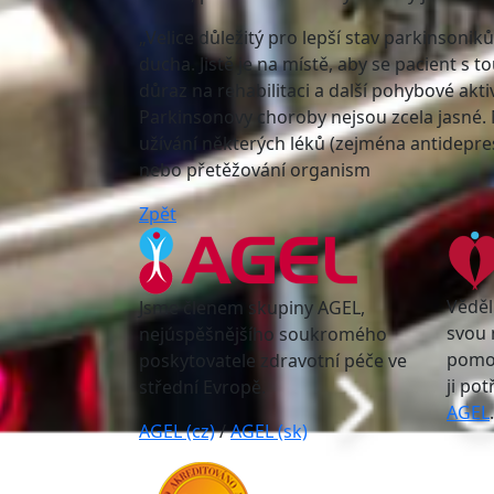
„Velice důležitý pro lepší stav parkinsoniků
ducha. Jistě je na místě, aby se pacient s 
důraz na rehabilitaci a další pohybové akti
Parkinsonovy choroby nejsou zcela jasné. 
užívání některých léků (zejména antidepres
nebo přetěžování organism
Zpět
Věděl
Jsme členem skupiny AGEL,
svou 
nejúspěšnějšího soukromého
pomoc
poskytovatele zdravotní péče ve
ji po
střední Evropě.
AGEL
.
AGEL (cz)
/
AGEL (sk)