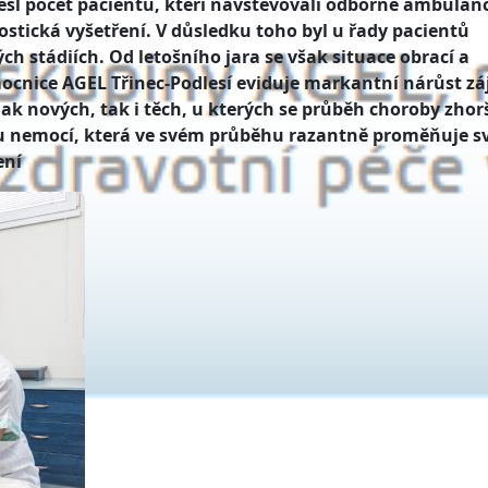
sl počet pacientů, kteří navštěvovali odborné ambulan
ostická vyšetření. V důsledku toho byl u řady pacientů
 stádiích. Od letošního jara se však situace obrací a
cnice AGEL Třinec-Podlesí eviduje markantní nárůst z
jak nových, tak i těch, u kterých se průběh choroby zhorš
ou nemocí, která ve svém průběhu razantně proměňuje s
ení