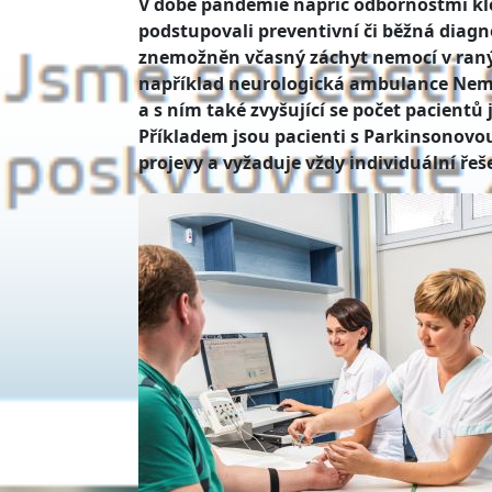
V době pandemie napříč odbornostmi kle
podstupovali preventivní či běžná diagn
znemožněn včasný záchyt nemocí v raných
například neurologická ambulance Nemo
a s ním také zvyšující se počet pacientů 
Příkladem jsou pacienti s Parkinsonov
projevy a vyžaduje vždy individuální řeš