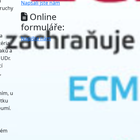
u
Napsali jste nám
oruchy
Online
formuláře:
 a
Napište nám
téria
naků a
MUDr.
cí
,
ním, u
átku
eumí.
nkém