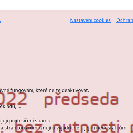
.
Nastavení cookies
Ochran
ávné fungování, které nelze deaktivovat.
kladů, ...
ují proti šíření spamu.
a stránkou a umožňují ti vyjádřit se k jejím nedostatkům.