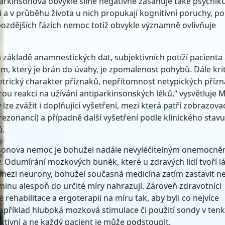
arkinsonova obvykle silně negativně zasahuje také psychik
i a v průběhu života u nich propukají kognitivní poruchy, p
 pozdějších fázích nemoc totiž obvykle významně ovlivňuje
 základě anamnestických dat, subjektivních potíží pacienta
m, který je brán do úvahy, je zpomalenost pohybů. Dále kri
etrický charakter příznaků, nepřítomnost netypických příz
brou reakci na užívání antiparkinsonských léků,“ vysvětluje 
lze zvážit i doplňující vyšetření, mezi která patří zobrazova
zonancí) a případně další vyšetření podle klinického stavu
ů.
isonova nemoc je bohužel nadále nevyléčitelným onemocně
y. Odumírání mozkových buněk, které u zdravých lidí tvoří l
ezi neurony, bohužel současná medicína zatím zastavit n
aminu alespoň do určité míry nahrazují. Zároveň zdravotníci
ehabilitace a ergoterapii na míru tak, aby byli co nejvíce
například hluboká mozková stimulace či použití sondy v te
ektivní a ne každý pacient je může podstoupit.