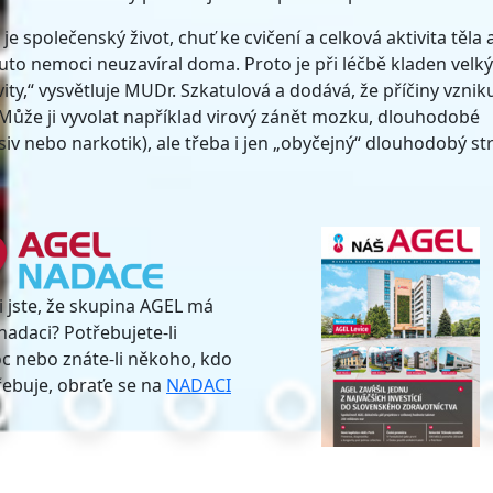
 je společenský život, chuť ke cvičení a celková aktivita těla 
touto nemoci neuzavíral doma. Proto je při léčbě kladen velký
vity,“ vysvětluje MUDr. Szkatulová a dodává, že příčiny vznik
Může ji vyvolat například virový zánět mozku, dlouhodobé
iv nebo narkotik), ale třeba i jen „obyčejný“ dlouhodobý st
i jste, že skupina AGEL má
nadaci? Potřebujete-li
 nebo znáte-li někoho, kdo
třebuje, obraťe se na
NADACI