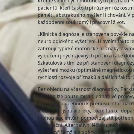
Kromě viditelných motorických příznaků P
pacientů, kteří často trpí různými úzkostm
paměti, abstraktního myšlení i chování. V
každodenní soukromý i pracovní život.
„Klinická diagnóza je stanovena obvykle na
neurologického vyšetření. Hlavním faktore
zahrnují typické motorické příznaky, asym
vyloučení jiných zjevných příčin a také do
Szkatulová s tím, že při stanovení diagnózy 
vyšetření mozku (optimálně magnetickou re
rychlosti rozvoje příznaků a dalších faktor
Bez ohledu na včasnost diagnostiky, Park
kterého lze pouze mírnit jednotlivé projev
dopamin, potřebnou k přenosu informací m
K dispozici jsou ale léky, které funkci dop
mohou pacientům pomoci zajistit potřebné r
soběstační. Alternativní léčbou může být 
střevě, přičemž ale obě tyto léčby jsou sel