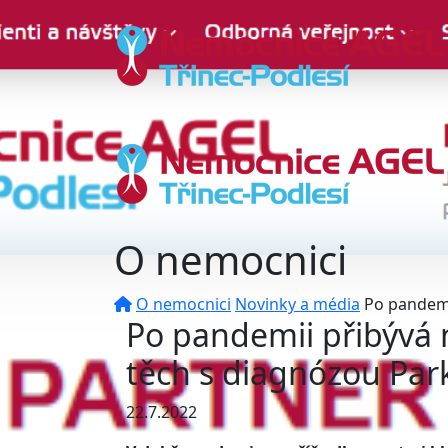
O nemocnici
O nemocnici
Novinky a média
Po pandemi
Po pandemii přibývá 
těch s diagnózou Par
22.7.2022