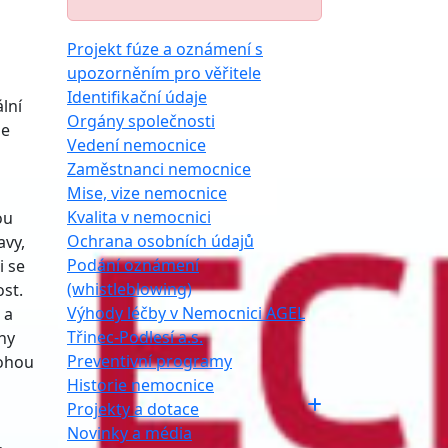
Projekt fúze a oznámení s
upozorněním pro věřitele
Identifikační údaje
lní
Orgány společnosti
je
Vedení nemocnice
Zaměstnanci nemocnice
Mise, vize nemocnice
Kvalita v nemocnici
ou
Ochrana osobních údajů
avy,
Podání oznámení
i se
(whistleblowing)
st.
Výhody léčby v Nemocnici AGEL
 a
Třinec-Podlesí a.s.
hy
Preventivní programy
mohou
Historie nemocnice
Projekty a dotace
Novinky a média