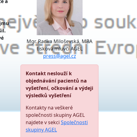
ce a
ájmu
il.
vé
Mgr. Radka Miloševská, MBA
tisková mluvčí AGEL
press@agel.cz
Kontakt neslouží k
objednávání pacientů na
vyšetření, očkování a výdeji
výsledků vyšetření
Kontakty na veškeré
společnosti skupiny AGEL
najdete v sekci
Společnosti
skupiny AGEL