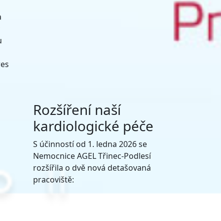
a
u
res
Rozšíření naší
kardiologické péče
S účinností od 1. ledna 2026 se
Nemocnice AGEL Třinec-Podlesí
rozšířila o dvě nová detašovaná
pracoviště: