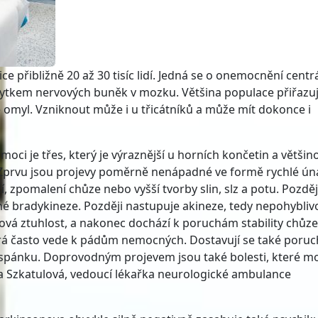
 přibližně 20 až 30 tisíc lidí. Jedná se o onemocnění centrá
úbytkem nervových buněk v mozku. Většina populace přiřazu
e omyl. Vzniknout může i u třicátníků a může mít dokonce i
oci je třes, který je výraznější u horních končetin a většin
 „Zprvu jsou projevy poměrně nenápadné ve formě rychlé ún
í, zpomalení chůze nebo vyšší tvorby slin, slz a potu. Pozděj
é bradykineze. Později nastupuje akineze, tedy nepohyblivo
alová ztuhlost, a nakonec dochází k poruchám stability chůze
terá často vede k pádům nemocných. Dostavují se také poruc
 i spánku. Doprovodným projevem jsou také bolesti, které 
ena Szkatulová, vedoucí lékařka neurologické ambulance