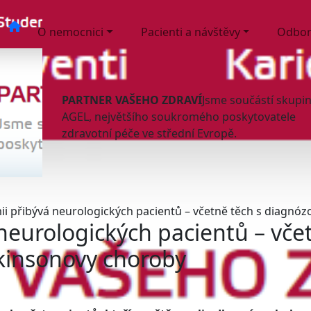
O nemocnici
Pacienti a návštěvy
Odbor
PARTNER VAŠEHO ZDRAVÍ
Jsme součástí skupi
AGEL, největšího soukromého poskytovatele
zdravotní péče ve střední Evropě.
i přibývá neurologických pacientů – včetně těch s diagnó
neurologických pacientů – vče
kinsonovy choroby