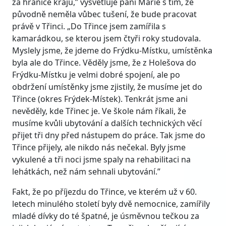
za hranice krajů,” vysvětluje paní Marie s tím, že
původně neměla vůbec tušení, že bude pracovat
právě v Třinci. „Do Třince jsem zamířila s
kamarádkou, se kterou jsem čtyři roky studovala.
Myslely jsme, že jdeme do Frýdku-Místku, umístěnka
byla ale do Třince. Věděly jsme, že z Holešova do
Frýdku-Místku je velmi dobré spojení, ale po
obdržení umístěnky jsme zjistily, že musíme jet do
Třince (okres Frýdek-Místek). Tenkrát jsme ani
nevěděly, kde Třinec je. Ve škole nám říkali, že
musíme kvůli ubytování a dalších technických věcí
přijet tři dny před nástupem do práce. Tak jsme do
Třince přijely, ale nikdo nás nečekal. Byly jsme
vykulené a tři noci jsme spaly na rehabilitaci na
lehátkách, než nám sehnali ubytování.”
Fakt, že po příjezdu do Třince, ve kterém už v 60.
letech minulého století byly dvě nemocnice, zamířily
mladé dívky do té špatné, je úsměvnou tečkou za