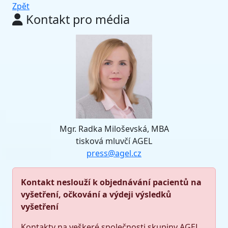
Zpět
Kontakt pro média
Mgr. Radka Miloševská, MBA
tisková mluvčí AGEL
press@agel.cz
Kontakt neslouží k objednávání pacientů na
vyšetření, očkování a výdeji výsledků
vyšetření
Kontakty na veškeré společnosti skupiny AGEL