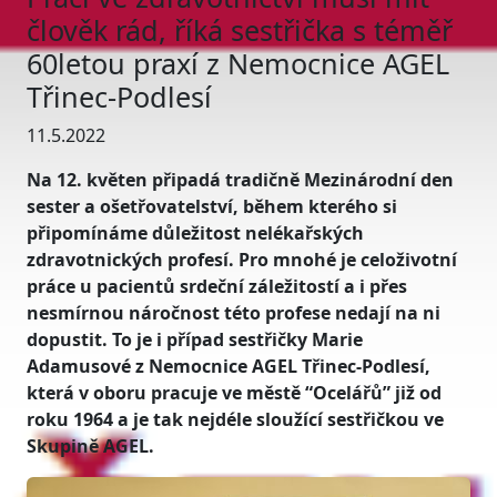
člověk rád, říká sestřička s téměř
60letou praxí z Nemocnice AGEL
Třinec-Podlesí
11.5.2022
Na 12. květen připadá tradičně Mezinárodní den
sester a ošetřovatelství, během kterého si
připomínáme důležitost nelékařských
zdravotnických profesí. Pro mnohé je celoživotní
práce u pacientů srdeční záležitostí a i přes
nesmírnou náročnost této profese nedají na ni
dopustit. To je i případ sestřičky Marie
Adamusové z Nemocnice AGEL Třinec-Podlesí,
která v oboru pracuje ve městě “Ocelářů” již od
roku 1964 a je tak nejdéle sloužící sestřičkou ve
Skupině AGEL.