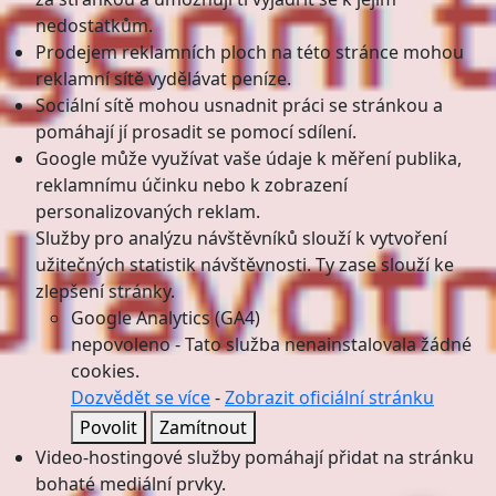
nedostatkům.
Prodejem reklamních ploch na této stránce mohou
reklamní sítě vydělávat peníze.
Sociální sítě mohou usnadnit práci se stránkou a
pomáhají jí prosadit se pomocí sdílení.
Google může využívat vaše údaje k měření publika,
reklamnímu účinku nebo k zobrazení
personalizovaných reklam.
Služby pro analýzu návštěvníků slouží k vytvoření
užitečných statistik návštěvnosti. Ty zase slouží ke
zlepšení stránky.
Google Analytics (GA4)
nepovoleno
-
Tato služba nenainstalovala žádné
cookies.
Dozvědět se více
-
Zobrazit oficiální stránku
Povolit
Zamítnout
Video-hostingové služby pomáhají přidat na stránku
bohaté mediální prvky.