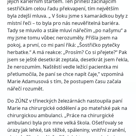
jejich kariérním startem. Ten přinesl začínajícím
sestřičkám celou řadu překvapení, tím největším
byla zdejší mluva. „ V šoku jsme s kamarádkou byly z
místní řeči – to byla pro nás neuvěřitelná bariéra.
Tady se mluvilo a stále mluví nářečím „po našymu“ a
my jsme tomu vůbec nerozuměly. Přišla jsem na
pokoj, a první, co mi paní říká: „Šostřičko pytečky
herbatke.“ A má reakce: „Prosím? Co si přejete?“ Pak
jsem se ještě desetkrát zeptala, desetkrát jsem řekla,
že nerozumím. Naštěstí vedle ležící pacientka mi
přetlumočila, že paní se chce napít čaje,” vzpomíná
Marie Adamusová s tím, že postupem času začala
nářečí rozumět.
Do ZÚNZ v třineckých železárnách nastoupila paní
Marie na chirurgické oddělení a po mateřské pak na
chirurgickou ambulanci. „Práce na chirurgické
ambulanci byla pro mne velká škola. Ošetřovaly se
úrazy jak lehké, tak těžké, spáleniny, vnitřní zranění,