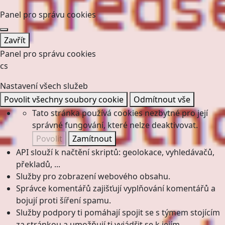
Panel pro správu cookies
Zavřít
Panel pro správu cookies
cs
Nastavení všech služeb
Povolit všechny soubory cookie
Odmítnout vše
Tato stránka používá cookies nezbytné pro její
správné fungování, které nelze deaktivovat.
Povolit
Zamítnout
API slouží k načtění skriptů: geolokace, vyhledávačů,
překladů, ...
Služby pro zobrazení webového obsahu.
Správce komentářů zajišťují vyplňování komentářů a
bojují proti šíření spamu.
Služby podpory ti pomáhají spojit se s týmem stojícím
za stránkou a umožňují ti vyjádřit se k jejím