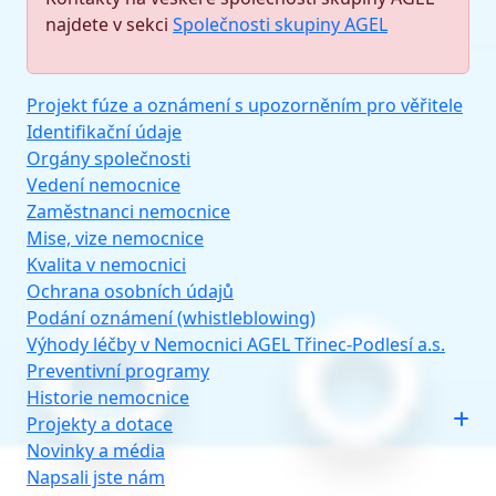
najdete v sekci
Společnosti skupiny AGEL
Projekt fúze a oznámení s upozorněním pro věřitele
Identifikační údaje
Orgány společnosti
Vedení nemocnice
Zaměstnanci nemocnice
Mise, vize nemocnice
Kvalita v nemocnici
Ochrana osobních údajů
Podání oznámení (whistleblowing)
Výhody léčby v Nemocnici AGEL Třinec-Podlesí a.s.
Preventivní programy
Historie nemocnice
Projekty a dotace
Novinky a média
Napsali jste nám