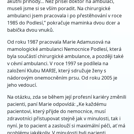
akutní příhody… Než přišel doktor na ambulaci,
museli jsme si se vším poradit. Na chirurgické
ambulanci jsem pracovala i po přestěhování v roce
1985 do Podlesí,” pokračuje maminka dvou dcer a
babička dvou vnuků.
Od roku 1987 pracovala Marie Adamusová na
mamologické ambulanci Nemocnice Podlesí, která
byla součástí chirurgické ambulance, a později také
v cévní ambulanci. V roce 1997 se podílela na
založení Klubu MARIE, který sdružuje ženy s
nádorovým onemocněním prsu. Od roku 2005 je
jeho vedoucí.
Na otázku, zda se během její profesní kariéry změnili
pacienti, paní Marie odpovídá: „Ke každému
pacientovi, který přijde do nemocnice, musí
zdravotníci přistupovat stejně jak v minulosti, tak i
nyní. Je to pacient a zaslouží si maximální péči, ať má
problémy jakékoliv. V minulosti byli pacienti