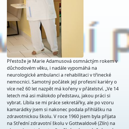
Přestože je Marie Adamusová osmnáctým rokem v
důchodovém věku, i nadále vypomáhá na
neurologické ambulanci a rehabilitaci v třinecké
nemocnici. Samotný počátek její profesní kariéry o
více než 60 let nazpět má kořeny v přátelství. „Ve 14
letech má asi málokdo představu, jakou práci si
vybrat. Líbila se mi práce sekretářky, ale po vzoru
kamarádky jsem si nakonec podala přihlášku na
zdravotnickou školu. V roce 1960 jsem byla přijata
na Střední zdravotní školu v Gottwaldově (Zlín) na