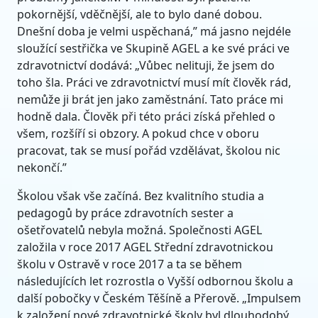
pokornější, vděčnější, ale to bylo dané dobou.
Dnešní doba je velmi uspěchaná,” má jasno nejdéle
sloužící sestřička ve Skupině AGEL a ke své práci ve
zdravotnictví dodává: „Vůbec nelituji, že jsem do
toho šla. Práci ve zdravotnictví musí mít člověk rád,
nemůže ji brát jen jako zaměstnání. Tato práce mi
hodně dala. Člověk při této práci získá přehled o
všem, rozšíří si obzory. A pokud chce v oboru
pracovat, tak se musí pořád vzdělávat, školou nic
nekončí.”
Školou však vše začíná. Bez kvalitního studia a
pedagogů by práce zdravotních sester a
ošetřovatelů nebyla možná. Společnosti AGEL
založila v roce 2017 AGEL Střední zdravotnickou
školu v Ostravě v roce 2017 a ta se během
následujících let rozrostla o Vyšší odbornou školu a
další pobočky v Českém Těšíně a Přerově. „Impulsem
k založení nové zdravotnické školy byl dlouhodobý