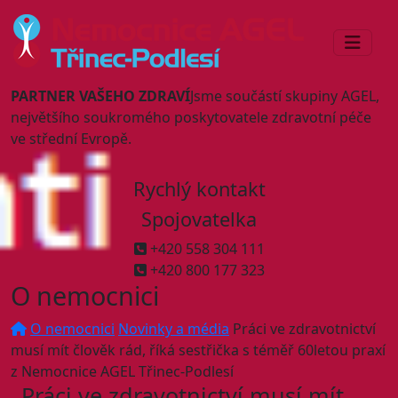
PARTNER VAŠEHO ZDRAVÍ
Jsme součástí skupiny AGEL,
největšího soukromého poskytovatele zdravotní péče
ve střední Evropě.
Rychlý kontakt
Spojovatelka
+420 558 304 111
+420 800 177 323
O nemocnici
O nemocnici
Novinky a média
Práci ve zdravotnictví
musí mít člověk rád, říká sestřička s téměř 60letou praxí
z Nemocnice AGEL Třinec-Podlesí
Práci ve zdravotnictví musí mít