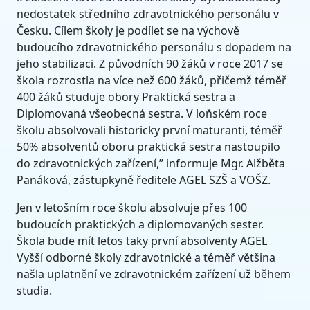
nedostatek středního zdravotnického personálu v
Česku. Cílem školy je podílet se na výchově
budoucího zdravotnického personálu s dopadem na
jeho stabilizaci. Z původních 90 žáků v roce 2017 se
škola rozrostla na více než 600 žáků, přičemž téměř
400 žáků studuje obory Praktická sestra a
Diplomovaná všeobecná sestra. V loňském roce
školu absolvovali historicky první maturanti, téměř
50% absolventů oboru praktická sestra nastoupilo
do zdravotnických zařízení,” informuje Mgr. Alžběta
Panáková, zástupkyně ředitele AGEL SZŠ a VOŠZ.
Jen v letošním roce školu absolvuje přes 100
budoucích praktických a diplomovaných sester.
Škola bude mít letos taky první absolventy AGEL
Vyšší odborné školy zdravotnické a téměř většina
našla uplatnění ve zdravotnickém zařízení už během
studia.