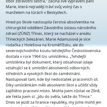
obor zdravotní sestra,” začíná své vyprávění paní
Marie, která nejraději tráví svůj volný čas s
manželem na túrách v Beskydech.
Hned po škole nastoupila čerstvá absolventka na
chirurgické oddělení Závodního ústavu národního
zdraví (ZÚNZ) Třinec, který se nacházel v areálu
Třineckých železáren. Marie Adamusová je sice
rodačka z Holešova na Kroměřížsku, ale do
severovýchodního koutu tehdejšího Československa
dostala v roce 1964 tzv. umístěnku. „Tehdejší
umístěnka byl dokument, který obsahoval údaje
vztahující se k umístění absolventů odborných,
středních a vysokých škol do zaměstnání.
Nastupovali tam, kde byl nedostatek pracovních sil.
Díky umístěnkám měli absolventi škol a učilišť vždy
zajištěno pracovní místo. Mohla jsem zůstat ve Zlíně,
ale řekla jsem si: „Jdu do světa, takže do Třince.“
Dnes se jezdí za hranice republiky, my jsme mohli jen