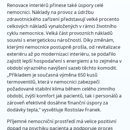
Renovace interiérů přinese také úspory celé
nemocnici. Náklady na provoz a údržbu
zdravotnického zařízení představují velké procento
celkových nákladů vynaložených v rámci životního
cyklu nemocnice. Velká část provozních nákladů
souvisí s energetickou náročností. Díky změnám,
kterými nemocnice postupně prošla, od revitalizace
exteriéru až po modernizaci interiéru, se podařilo
zajistit lepší hospodaření s energiemi a to zejména v
období výrazného navýšení sazeb těchto komodit.
„Příkladem je současná výměna 650 kusů
termoventilů, která v nemocnici zabezpečí
požadované stabilní klima během celého zimního
období, zvýší komfort jak pacientů, tak i personálů a
zároveň efektivně dosáhne finanční úspory za
dodávky tepla,“ vysvětluje Rostislav Franek.
Příjemné nemocniční prostředí má velice pozitivní
dopad na psychiku pacienta a podporuje proces