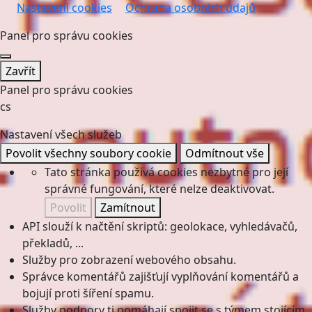
Nastavení cookies
Ochrana osobních údajů
Panel pro správu cookies
Zavřít
Panel pro správu cookies
cs
Nastavení všech služeb
Povolit všechny soubory cookie
Odmítnout vše
Tato stránka používá cookies nezbytné pro její
správné fungování, které nelze deaktivovat.
Povolit
Zamítnout
API slouží k načtění skriptů: geolokace, vyhledávačů,
překladů, ...
Služby pro zobrazení webového obsahu.
Správce komentářů zajišťují vyplňování komentářů a
bojují proti šíření spamu.
Služby podpory ti pomáhají spojit se s týmem stojícím