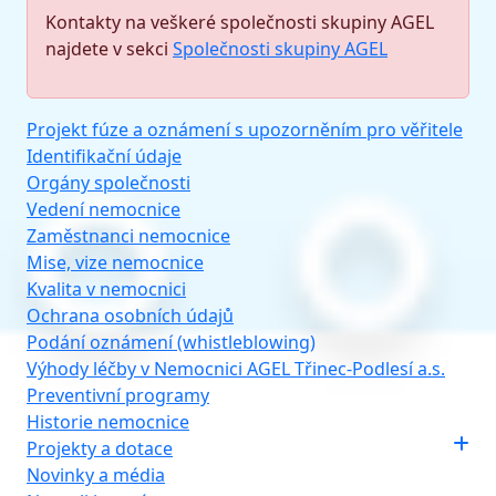
Kontakty na veškeré společnosti skupiny AGEL
najdete v sekci
Společnosti skupiny AGEL
Projekt fúze a oznámení s upozorněním pro věřitele
Identifikační údaje
Orgány společnosti
Vedení nemocnice
Zaměstnanci nemocnice
Mise, vize nemocnice
Kvalita v nemocnici
Ochrana osobních údajů
Podání oznámení (whistleblowing)
Výhody léčby v Nemocnici AGEL Třinec-Podlesí a.s.
Preventivní programy
Historie nemocnice
Projekty a dotace
Novinky a média