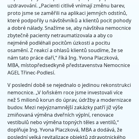
uzdravování. „Pacienti citlivě vnímají změnu barev,
proto jsme se zaměřili na aplikaci jemných odstínů,
které podpořily u návštěvníků a klientů pocit pohody
a dobré nálady. Snažíme se, aby návštěva nemocnice
zbytečně pacienty netraumatizovala a aby co
nejméně podléhali pocitům úzkosti a pocitu
osamění. Z reakcí a ohlasů klientů soudíme, že se
nám tato práce daří,“ říká Ing. Yvona Placzková,
MBA, místopředsedkyně představenstva Nemocnice
AGEL Třinec-Podlesí.
V poslední době se nejednalo o jedinou rekonstrukci
nemocnice. „V loňském roce jsme investovali více
než 5 milionů korun do úprav, údržby a modernizace
budov. Mezi nejvýznamnější zakázky patří již výše
zmiňovaná výměna dveřních výplní, renovace
vestibulů nebo výměna topných těles a ventilů,“
doplňuje Ing. Yvona Placzková, MBA a dodává, že
poslední velká revitalizace objektů zdravotnického