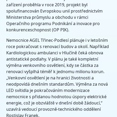
zařízení proběhla v roce 2019, projekt byl
spolufinancován Evropskou unií prostřednictvím
Ministerstva průmyslu a obchodu v rámci
Operačního programu Podnikání a inovace pro
konkurenceschopnost (OP PIK).
Nemocnice AGEL Třinec-Podlesí plánuje i v letošním
roce pokračovat s renovací budov a okolí. Například
Kardiologickou ambulanci v Hlučíně čeká obnova
antistatické podlahy. V plánu je také kompletní
výměna venkovního osvětlení, kdy se částka za
renovaci vyšplhá téměř k jednomu milionu korun.
„Venkovní osvětlení je na hranici životnosti a
neodpovídá dnešním standardům. Výměna za nová
LED svítidla je pokračováním modernizace
nemocnice s přidanou hodnotou úspory elektrické
energie, což je obzvláště v dnešní době žádoucí,“
uzavírá vedoucí provozně-technického oddělení
Rostislav Franek.