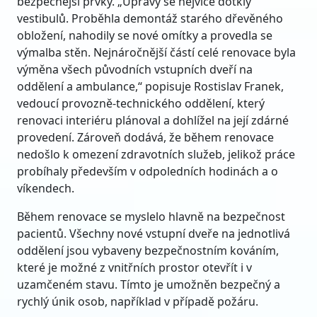
bezpečnější prvky. „Úpravy se nejvíce dotkly
vestibulů. Proběhla demontáž starého dřevěného
obložení, nahodily se nové omítky a provedla se
výmalba stěn. Nejnáročnější částí celé renovace byla
výměna všech původních vstupních dveří na
oddělení a ambulance,“ popisuje Rostislav Franek,
vedoucí provozně-technického oddělení, který
renovaci interiéru plánoval a dohlížel na její zdárné
provedení. Zároveň dodává, že během renovace
nedošlo k omezení zdravotních služeb, jelikož práce
probíhaly především v odpoledních hodinách a o
víkendech.
Během renovace se myslelo hlavně na bezpečnost
pacientů. Všechny nové vstupní dveře na jednotlivá
oddělení jsou vybaveny bezpečnostním kováním,
které je možné z vnitřních prostor otevřít i v
uzamčeném stavu. Tímto je umožněn bezpečný a
rychlý únik osob, například v případě požáru.