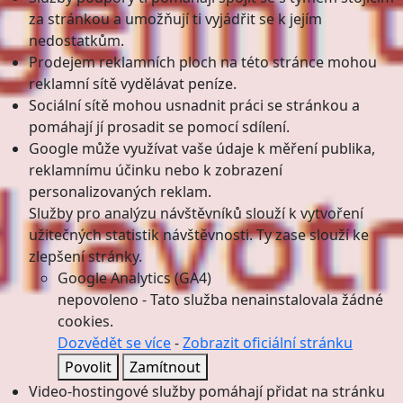
za stránkou a umožňují ti vyjádřit se k jejím
nedostatkům.
Prodejem reklamních ploch na této stránce mohou
reklamní sítě vydělávat peníze.
Sociální sítě mohou usnadnit práci se stránkou a
pomáhají jí prosadit se pomocí sdílení.
Google může využívat vaše údaje k měření publika,
reklamnímu účinku nebo k zobrazení
personalizovaných reklam.
Služby pro analýzu návštěvníků slouží k vytvoření
užitečných statistik návštěvnosti. Ty zase slouží ke
zlepšení stránky.
Google Analytics (GA4)
nepovoleno
-
Tato služba nenainstalovala žádné
cookies.
Dozvědět se více
-
Zobrazit oficiální stránku
Povolit
Zamítnout
Video-hostingové služby pomáhají přidat na stránku