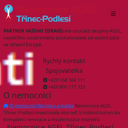
PARTNER VAŠEHO ZDRAVÍ
Jsme součástí skupiny AGEL,
největšího soukromého poskytovatele zdravotní péče
ve střední Evropě.
Rychlý kontakt
Spojovatelka
+420 558 304 111
+420 800 177 323
O nemocnici
O nemocnici
Novinky a média
Nemocnice AGEL
Třinec-Podlesí investovala více než 5 miliónů korun do
kompletní renovace a modernizace interiérů
Nemocnice AGEL Třinec-Podlesí