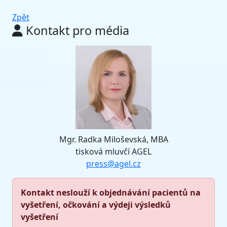
Zpět
Kontakt pro média
Mgr. Radka Miloševská, MBA
tisková mluvčí AGEL
press@agel.cz
Kontakt neslouží k objednávání pacientů na
vyšetření, očkování a výdeji výsledků
vyšetření