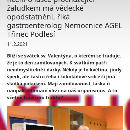
žaludkem má vědecké
opodstatnění, říká
gastroenterolog Nemocnice AGEL
Třinec Podlesí
11.2.2021
Blíží se svátek sv. Valentýna, o kterém se traduje,
že je to den zamilovaných. K svátkům patří
neodmyslitelně i dárky. Někdy je to květina, jindy
šperk, ale často třeba i čokoládové srdce či jiná
sladká pokušení. Mají zamilovanost, láska či
naopak zklamání vliv i na náš organismus. A to
včetně trávicího traktu?