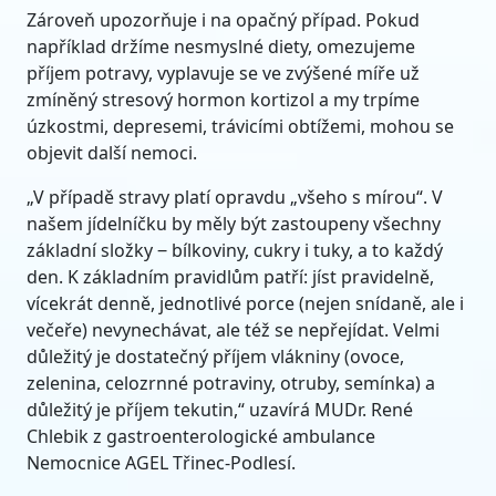
Zároveň upozorňuje i na opačný případ. Pokud
například držíme nesmyslné diety, omezujeme
příjem potravy, vyplavuje se ve zvýšené míře už
zmíněný stresový hormon kortizol a my trpíme
úzkostmi, depresemi, trávicími obtížemi, mohou se
objevit další nemoci.
„V případě stravy platí opravdu „všeho s mírou“. V
našem jídelníčku by měly být zastoupeny všechny
základní složky ‒ bílkoviny, cukry i tuky, a to každý
den. K základním pravidlům patří: jíst pravidelně,
vícekrát denně, jednotlivé porce (nejen snídaně, ale i
večeře) nevynechávat, ale též se nepřejídat. Velmi
důležitý je dostatečný příjem vlákniny (ovoce,
zelenina, celozrnné potraviny, otruby, semínka) a
důležitý je příjem tekutin,“ uzavírá MUDr. René
Chlebik z gastroenterologické ambulance
Nemocnice AGEL Třinec-Podlesí.