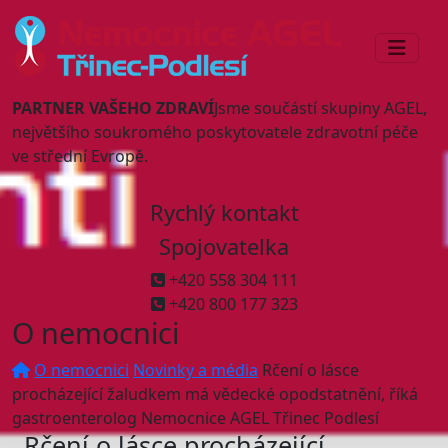
PARTNER VAŠEHO ZDRAVÍ
Jsme součástí skupiny AGEL,
největšího soukromého poskytovatele zdravotní péče
ve střední Evropě.
Rychlý kontakt
Spojovatelka
+420 558 304 111
+420 800 177 323
O nemocnici
O nemocnici
Novinky a média
Rčení o lásce
procházející žaludkem má vědecké opodstatnění, říká
gastroenterolog Nemocnice AGEL Třinec Podlesí
Rčení o lásce procházející