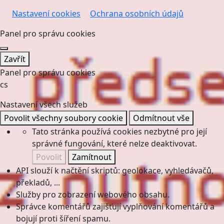
Nastavení cookies
Ochrana osobních údajů
Panel pro správu cookies
Zavřít
Panel pro správu cookies
cs
Nastavení všech služeb
Povolit všechny soubory cookie
Odmítnout vše
Tato stránka používá cookies nezbytné pro její
správné fungování, které nelze deaktivovat.
Povolit
Zamítnout
API slouží k načtění skriptů: geolokace, vyhledávačů,
překladů, ...
Služby pro zobrazení webového obsahu.
Správce komentářů zajišťují vyplňování komentářů a
bojují proti šíření spamu.