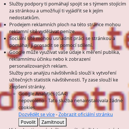
Služby podpory ti pomáhají spojit se s týmem stojícím
za stránkou a umožňují ti vyjádřit se k jejím
nedostatkům.
Prodejem reklamních ploch na této stránce mohou
reklamní sítě vydělávat peníze.
Sociální sítě mohou usnadnit práci se stránkou a
pomáhají jí prosadit se pomocí sdílení.
Google může využívat vaše údaje k měření publika,
reklamnímu účinku nebo k zobrazení
personalizovaných reklam.
Služby pro analýzu návštěvníků slouží k vytvoření
užitečných statistik návštěvnosti. Ty zase slouží ke
zlepšení stránky.
Google Analytics (GA4)
nepovoleno
-
Tato služba nenainstalovala žádné
cookies.
Dozvědět se více
-
Zobrazit oficiální stránku
Povolit
Zamítnout