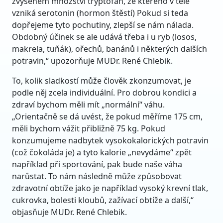
zvýšeném množství tryptofan, ze kterého v těle
vzniká serotonin (hormon štěstí) Pokud si teda
dopřejeme tyto pochutiny, zlepší se nám nálada.
Obdobný účinek se ale udává třeba i u ryb (losos,
makrela, tuňák), ořechů, banánů i některých dalších
potravin,“ upozorňuje MUDr. René Chlebik.
To, kolik sladkostí může člověk zkonzumovat, je
podle něj zcela individuální. Pro dobrou kondici a
zdraví bychom měli mít „normální“ váhu.
„Orientačně se dá uvést, že pokud měříme 175 cm,
měli bychom vážit přibližně 75 kg. Pokud
konzumujeme nadbytek vysokokalorických potravin
(což čokoláda je) a tyto kalorie „nevydáme“ zpět
například při sportování, pak bude naše váha
narůstat. To nám následně může způsobovat
zdravotní obtíže jako je například vysoký krevní tlak,
cukrovka, bolesti kloubů, zažívací obtíže a další,“
objasňuje MUDr. René Chlebik.