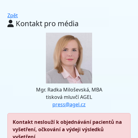
Zpět
Kontakt pro média
Mgr. Radka Miloševská, MBA
tisková mluvčí AGEL
press@agel.cz
Kontakt neslouží k objednávání pacientů na
vyšetření, očkování a výdeji výsledků
vyšetření