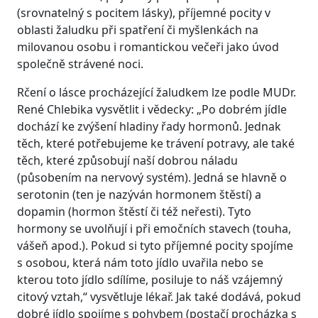
(srovnatelný s pocitem lásky), příjemné pocity v
oblasti žaludku při spatření či myšlenkách na
milovanou osobu i romantickou večeři jako úvod
společně strávené noci.
Rčení o lásce procházející žaludkem lze podle MUDr.
René Chlebika vysvětlit i vědecky: „Po dobrém jídle
dochází ke zvýšení hladiny řady hormonů. Jednak
těch, které potřebujeme ke trávení potravy, ale také
těch, které způsobují naší dobrou náladu
(působením na nervový systém). Jedná se hlavně o
serotonin (ten je nazýván hormonem štěstí) a
dopamin (hormon štěstí či též neřesti). Tyto
hormony se uvolňují i při emočních stavech (touha,
vášeň apod.). Pokud si tyto příjemné pocity spojíme
s osobou, která nám toto jídlo uvařila nebo se
kterou toto jídlo sdílíme, posiluje to náš vzájemný
citový vztah,“ vysvětluje lékař. Jak také dodává, pokud
dobré jídlo spojíme s pohybem (postačí procházka s