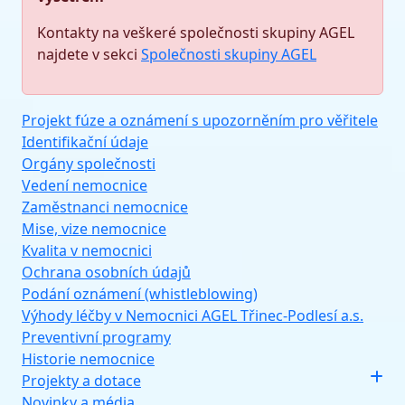
Kontakty na veškeré společnosti skupiny AGEL
najdete v sekci
Společnosti skupiny AGEL
Projekt fúze a oznámení s upozorněním pro věřitele
Identifikační údaje
Orgány společnosti
Vedení nemocnice
Zaměstnanci nemocnice
Mise, vize nemocnice
Kvalita v nemocnici
Ochrana osobních údajů
Podání oznámení (whistleblowing)
Výhody léčby v Nemocnici AGEL Třinec-Podlesí a.s.
Preventivní programy
Historie nemocnice
Projekty a dotace
Novinky a média