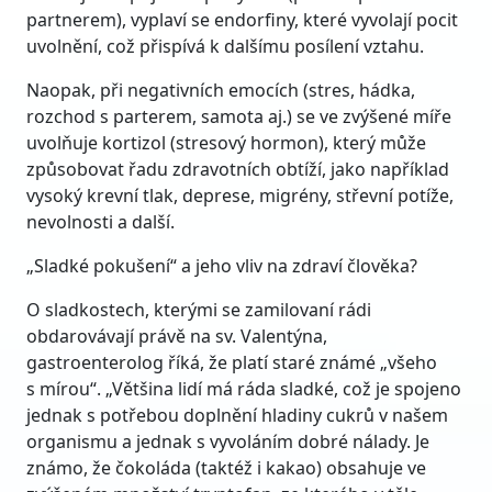
partnerem), vyplaví se endorfiny, které vyvolají pocit
uvolnění, což přispívá k dalšímu posílení vztahu.
Naopak, při negativních emocích (stres, hádka,
rozchod s parterem, samota aj.) se ve zvýšené míře
uvolňuje kortizol (stresový hormon), který může
způsobovat řadu zdravotních obtíží, jako například
vysoký krevní tlak, deprese, migrény, střevní potíže,
nevolnosti a další.
„Sladké pokušení“ a jeho vliv na zdraví člověka?
O sladkostech, kterými se zamilovaní rádi
obdarovávají právě na sv. Valentýna,
gastroenterolog říká, že platí staré známé „všeho
s mírou“. „Většina lidí má ráda sladké, což je spojeno
jednak s potřebou doplnění hladiny cukrů v našem
organismu a jednak s vyvoláním dobré nálady. Je
známo, že čokoláda (taktéž i kakao) obsahuje ve