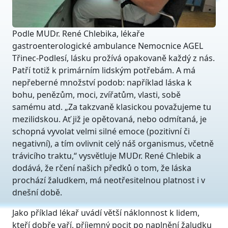
Podle MUDr. René Chlebika, lékaře
gastroenterologické ambulance Nemocnice AGEL
Třinec-Podlesí, lásku prožívá opakovaně každý z nás.
Patří totiž k primárním lidským potřebám. A má
nepřeberné množství podob: například láska k
bohu, penězům, moci, zvířatům, vlasti, sobě
samému atd. „Za takzvaně klasickou považujeme tu
mezilidskou. Ať již je opětovaná, nebo odmítaná, je
schopná vyvolat velmi silné emoce (pozitivní či
negativní), a tím ovlivnit celý náš organismus, včetně
trávicího traktu,“ vysvětluje MUDr. René Chlebik a
dodává, že rčení našich předků o tom, že láska
prochází žaludkem, má neotřesitelnou platnost i v
dnešní době.
Jako příklad lékař uvádí větší náklonnost k lidem,
kteří dobře vaří, příjemný pocit po naplnění žaludku