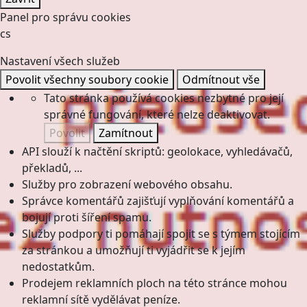
Panel pro správu cookies
cs
Nastavení všech služeb
Povolit všechny soubory cookie
Odmítnout vše
Tato stránka používá cookies nezbytné pro její
správné fungování, které nelze deaktivovat.
Povolit
Zamítnout
API slouží k načtění skriptů: geolokace, vyhledávačů,
překladů, ...
Služby pro zobrazení webového obsahu.
Správce komentářů zajišťují vyplňování komentářů a
bojují proti šíření spamu.
Služby podpory ti pomáhají spojit se s týmem stojícím
za stránkou a umožňují ti vyjádřit se k jejím
nedostatkům.
Prodejem reklamních ploch na této stránce mohou
reklamní sítě vydělávat peníze.