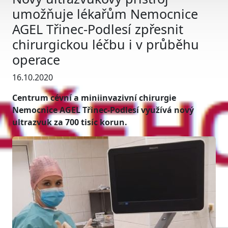
umožňuje lékařům Nemocnice
AGEL Třinec-Podlesí zpřesnit
chirurgickou léčbu i v průběhu
operace
16.10.2020
Centrum cévní a miniinvazivní chirurgie
Nemocnice AGEL Třinec-Podlesí využívá nový
ultrazvuk za 700 tisíc korun.