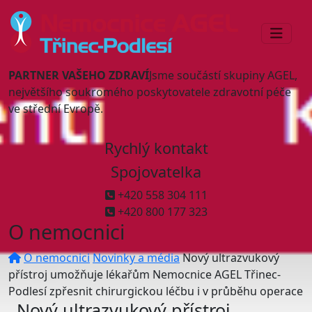
PARTNER VAŠEHO ZDRAVÍ
Jsme součástí skupiny AGEL,
největšího soukromého poskytovatele zdravotní péče
ve střední Evropě.
Rychlý kontakt
Spojovatelka
+420 558 304 111
+420 800 177 323
O nemocnici
O nemocnici
Novinky a média
Nový ultrazvukový
přístroj umožňuje lékařům Nemocnice AGEL Třinec-
Podlesí zpřesnit chirurgickou léčbu i v průběhu operace
Nový ultrazvukový přístroj