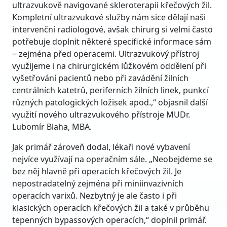
ultrazvukově navigované skleroterapii křečových žil.
Kompletní ultrazvukové služby nám sice dělají naši
intervenční radiologové, avšak chirurg si velmi často
potřebuje doplnit některé specifické informace sám
‒ zejména před operacemi. Ultrazvukový přístroj
využijeme i na chirurgickém lůžkovém oddělení při
vyšetřování pacientů nebo při zavádění žilních
centrálních katetrů, periferních žilních linek, punkcí
různých patologických ložisek apod.,“ objasnil další
využití nového ultrazvukového přístroje MUDr.
Lubomír Blaha, MBA.
Jak primář zároveň dodal, lékaři nové vybavení
nejvíce využívají na operačním sále. „Neobejdeme se
bez něj hlavně při operacích křečových žil. Je
nepostradatelný zejména při miniinvazivních
operacích varixů. Nezbytný je ale často i při
klasických operacích křečových žil a také v průběhu
tepenných bypassových operacích,“ doplnil primář.