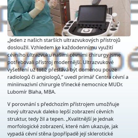
„Jeden z našich starších ultrazvukových přístrojů
dosloužil. Vzhledem ke každodennímu využití
cévního ultrazvuku našimi cévními chirurgy jsme
potřebovali přístroj modernější. Ultrazvukové
vyšetření už totiž přestává být doménou pouze
radiologů či angiologů,“ uvedl primář Centra cévní a
miniinvazivní chirurgie třinecké nemocnice MUDr.
Lubomír Blaha, MBA.
V porovnání s předchozím přístrojem umožňuje
nový ultrazvuk daleko lepší zobrazení cévních
struktur, tedy žil a tepen. „Kvalitnější je jednak
morfologické zobrazení, které nám ukazuje, jak
vypadá cévní stěna (popřípadě její sklerotické