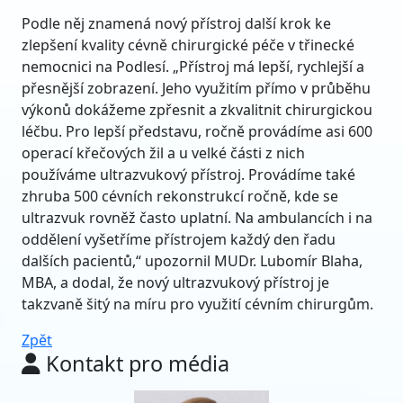
Podle něj znamená nový přístroj další krok ke
zlepšení kvality cévně chirurgické péče v třinecké
nemocnici na Podlesí. „Přístroj má lepší, rychlejší a
přesnější zobrazení. Jeho využitím přímo v průběhu
výkonů dokážeme zpřesnit a zkvalitnit chirurgickou
léčbu. Pro lepší představu, ročně provádíme asi 600
operací křečových žil a u velké části z nich
používáme ultrazvukový přístroj. Provádíme také
zhruba 500 cévních rekonstrukcí ročně, kde se
ultrazvuk rovněž často uplatní. Na ambulancích i na
oddělení vyšetříme přístrojem každý den řadu
dalších pacientů,“ upozornil MUDr. Lubomír Blaha,
MBA, a dodal, že nový ultrazvukový přístroj je
takzvaně šitý na míru pro využití cévním chirurgům.
Zpět
Kontakt pro média