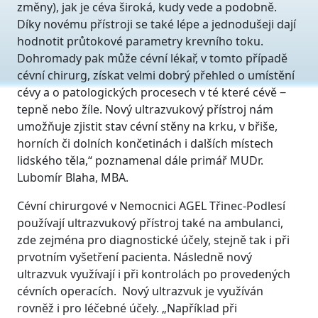
změny), jak je céva široká, kudy vede a podobně.
Díky novému přístroji se také lépe a jednodušeji dají
hodnotit průtokové parametry krevního toku.
Dohromady pak může cévní lékař, v tomto případě
cévní chirurg, získat velmi dobrý přehled o umístění
cévy a o patologických procesech v té které cévě ‒
tepně nebo žíle. Nový ultrazvukový přístroj nám
umožňuje zjistit stav cévní stěny na krku, v břiše,
horních či dolních končetinách i dalších místech
lidského těla,“ poznamenal dále primář MUDr.
Lubomír Blaha, MBA.
Cévní chirurgové v Nemocnici AGEL Třinec-Podlesí
používají ultrazvukový přístroj také na ambulanci,
zde zejména pro diagnostické účely, stejně tak i při
prvotním vyšetření pacienta. Následně nový
ultrazvuk využívají i při kontrolách po provedených
cévních operacích. Nový ultrazvuk je využíván
rovněž i pro léčebné účely. „Například při