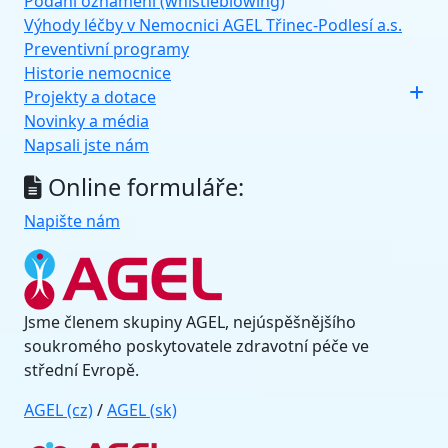
Podání oznámení (whistleblowing)
Výhody léčby v Nemocnici AGEL Třinec-Podlesí a.s.
Preventivní programy
Historie nemocnice
Projekty a dotace
Novinky a média
Napsali jste nám
Online formuláře:
Napište nám
Jsme členem skupiny AGEL, nejúspěšnějšího
soukromého poskytovatele zdravotní péče ve
střední Evropě.
AGEL (cz)
/
AGEL (sk)