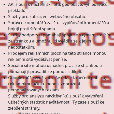
API slouží k načtění skriptů: geolokace, vyhledávačů,
překladů, ...
Služby pro zobrazení webového obsahu.
Správce komentářů zajišťují vyplňování komentářů a
bojují proti šíření spamu.
Služby podpory ti pomáhají spojit se s týmem stojícím
za stránkou a umožňují ti vyjádřit se k jejím
nedostatkům.
Prodejem reklamních ploch na této stránce mohou
reklamní sítě vydělávat peníze.
Sociální sítě mohou usnadnit práci se stránkou a
pomáhají jí prosadit se pomocí sdílení.
Google může využívat vaše údaje k měření publika,
reklamnímu účinku nebo k zobrazení
personalizovaných reklam.
Služby pro analýzu návštěvníků slouží k vytvoření
užitečných statistik návštěvnosti. Ty zase slouží ke
zlepšení stránky.