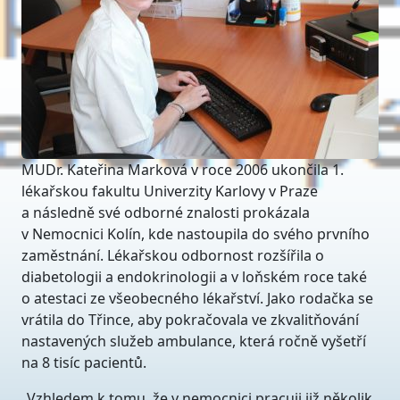
MUDr. Kateřina Marková v roce 2006 ukončila 1.
lékařskou fakultu Univerzity Karlovy v Praze
a následně své odborné znalosti prokázala
v Nemocnici Kolín, kde nastoupila do svého prvního
zaměstnání. Lékařskou odbornost rozšířila o
diabetologii a endokrinologii a v loňském roce také
o atestaci ze všeobecného lékařství. Jako rodačka se
vrátila do Třince, aby pokračovala ve zkvalitňování
nastavených služeb ambulance, která ročně vyšetří
na 8 tisíc pacientů.
„Vzhledem k tomu, že v nemocnici pracuji již několik