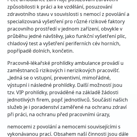
způsobilosti k práci a ke vzdělání, posuzování
zdravotního stavu v souvislosti s nemocí z povolání a
specializovaná vyšetření pro různé rizikové faktory
pracovního prostředí v jednom zařízení, obvykle v
průběhu jedné návštěvy, jako funkční vyšetření plic,
chladový test a vyšetření periferních cév horních,
popřípadě dolních, končetin.
Pracovně-lékařské prohlídky ambulance provádí u
zaměstnanců rizikových i nerizikových pracovišť.
„Jedná se o vstupní, preventivní, mimořádné,
výstupní i následné prohlídky. Další možností jsou
tzv. VIP prohlídky, prováděné na základě žádosti
jednotlivých firem, popř. jednotlivců. Součástí našich
služeb je i poradenství zaměřené na ochranu zdraví
při práci, na ochranu před pracovními úrazy,
nemocemi z povolání a nemocemi souvisejícími s
vykonávanou prací. Obsahem naší činnosti jsou dále