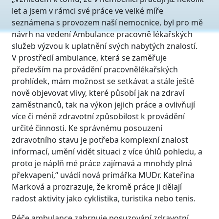
let a jsem v rámci své práce ve velké míře
seznámena s provozem naší nemocnice, byl pro mě
návrh na vedení Ambulance pracovně lékařských
služeb výzvou k uplatnění svých nabytých znalostí.
V prostředí ambulance, která se zaměřuje
především na provádění pracovnělékařských
prohlídek, mám možnost se setkávat a stále ještě
nově objevovat vlivy, které působí jak na zdraví
zaměstnanců, tak na výkon jejich práce a ovlivňují
více či méně zdravotní způsobilost k provádění
určité činnosti. Ke správnému posouzení
zdravotního stavu je potřeba komplexní znalost
informací, umění vidět situaci z více úhlů pohledu, a
proto je náplň mé práce zajímavá a mnohdy plná
překvapení,“ uvádí nová primářka MUDr. Kateřina
Marková a prozrazuje, že kromě práce ji dělají
radost aktivity jako cyklistika, turistika nebo tenis.
Péče ambulance zahrnuje posuzování zdravotní