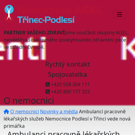
PARTNER VAŠEHO ZDRAVÍ
Jsme součástí skupiny AGEL,
největšího soukromého poskytovatele zdravotní péče
ve střední Evropě.
Rychlý kontakt
Spojovatelka
+420 558 304 111
+420 800 177 323
O nemocnici
O nemocnici
Novinky a média
Ambulanci pracovně
lékařských služeb Nemocnice Podlesí v Třinci vede nová
primářka
Ambulanci pracovně lékařských