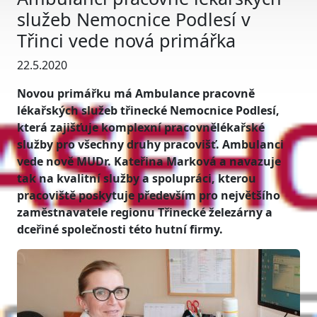
služeb Nemocnice Podlesí v
Třinci vede nová primářka
22.5.2020
Novou primářku má Ambulance pracovně
lékařských služeb třinecké Nemocnice Podlesí,
která zajišťuje komplexní pracovnělékařské
služby pro všechny druhy pracovišť. Ambulanci
vede nově MUDr. Kateřina Marková a navazuje
tak na kvalitní služby a spolupráci, kterou
pracoviště poskytuje především pro největšího
zaměstnavatele regionu Třinecké železárny a
dceřiné společnosti této hutní firmy.