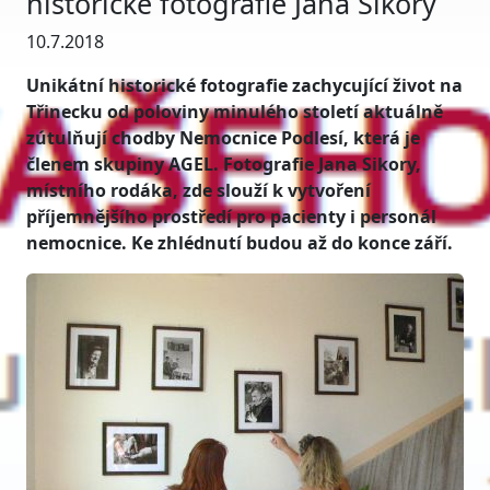
historické fotografie Jana Sikory
10.7.2018
Unikátní historické fotografie zachycující život na
Třinecku od poloviny minulého století aktuálně
zútulňují chodby Nemocnice Podlesí, která je
členem skupiny AGEL. Fotografie Jana Sikory,
místního rodáka, zde slouží k vytvoření
příjemnějšího prostředí pro pacienty i personál
nemocnice. Ke zhlédnutí budou až do konce září.