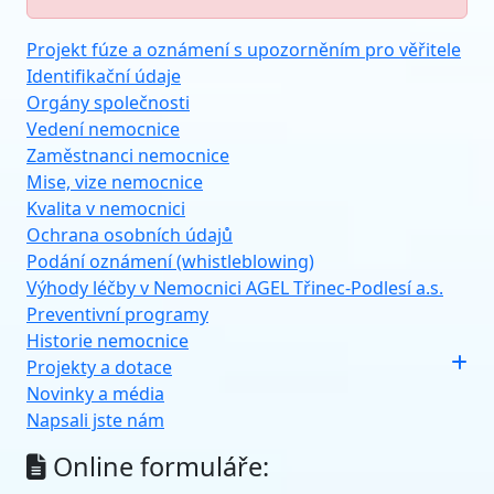
Projekt fúze a oznámení s upozorněním pro věřitele
Identifikační údaje
Orgány společnosti
Vedení nemocnice
Zaměstnanci nemocnice
Mise, vize nemocnice
Kvalita v nemocnici
Ochrana osobních údajů
Podání oznámení (whistleblowing)
Výhody léčby v Nemocnici AGEL Třinec-Podlesí a.s.
Preventivní programy
Historie nemocnice
Projekty a dotace
Novinky a média
Napsali jste nám
Online formuláře: