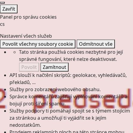
Zavřít
Panel pro správu cookies
cs
Nastavení všech služeb
Povolit všechny soubory cookie
Odmítnout vše
Tato stránka používá cookies nezbytné pro její
správné fungování, které nelze deaktivovat.
Povolit
Zamítnout
API slouží k načtění skriptů: geolokace, vyhledávačů,
překladů, ...
Služby pro zobrazení webového obsahu.
Správce komentářů zajišťují vyplňování komentářů a
bojují proti šíření spamu.
Služby podpory ti pomáhají spojit se s týmem stojícím
za stránkou a umožňují ti vyjádřit se k jejím
nedostatkům.
Prodejem reklamních ploch na této stránce mohou