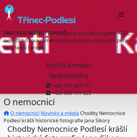
PARTNER VAŠEHO ZDRAVÍ
Jsme součástí skupiny AGEL,
největšího soukromého poskytovatele zdravotní péče
ve střední Evropě.
Rychlý kontakt
Spojovatelka
+420 558 304 111
+420 800 177 323
O nemocnici
O nemocnici
Novinky a média
Chodby Nemocnice
Podlesí krášlí historické fotografie Jana Sikory
Chodby Nemocnice Podlesí krášlí