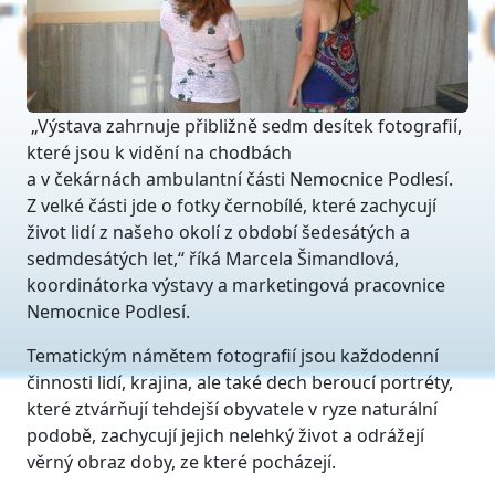
„Výstava zahrnuje přibližně sedm desítek fotografií,
které jsou k vidění na chodbách
a v čekárnách ambulantní části Nemocnice Podlesí.
Z velké části jde o fotky černobílé, které zachycují
život lidí z našeho okolí z období šedesátých a
sedmdesátých let,“ říká Marcela Šimandlová,
koordinátorka výstavy a marketingová pracovnice
Nemocnice Podlesí.
Tematickým námětem fotografií jsou každodenní
činnosti lidí, krajina, ale také dech beroucí portréty,
které ztvárňují tehdejší obyvatele v ryze naturální
podobě, zachycují jejich nelehký život a odrážejí
věrný obraz doby, ze které pocházejí.