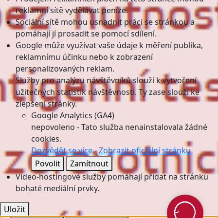
reklamní sítě vydělávat peníze.
Sociální sítě mohou usnadnit práci se stránkou a
pomáhají jí prosadit se pomocí sdílení.
Google může využívat vaše údaje k měření publika,
reklamnímu účinku nebo k zobrazení
personalizovaných reklam.
Služby pro analýzu návštěvníků slouží k vytvoření
užitečných statistik návštěvnosti. Ty zase slouží ke
zlepšení stránky.
Google Analytics (GA4)
nepovoleno
-
Tato služba nenainstalovala žádné
cookies.
Dozvědět se více
-
Zobrazit oficiální stránku
Povolit
Zamítnout
Video-hostingové služby pomáhají přidat na stránku
bohaté mediální prvky.
Uložit