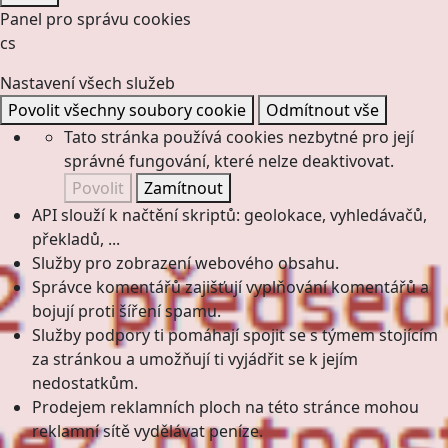
Panel pro správu cookies
cs
Nastavení všech služeb
Povolit všechny soubory cookie
Odmítnout vše
Tato stránka používá cookies nezbytné pro její
správné fungování, které nelze deaktivovat.
Povolit
Zamítnout
API slouží k načtění skriptů: geolokace, vyhledávačů,
překladů, ...
Služby pro zobrazení webového obsahu.
Správce komentářů zajišťují vyplňování komentářů a
bojují proti šíření spamu.
Služby podpory ti pomáhají spojit se s týmem stojícím
za stránkou a umožňují ti vyjádřit se k jejím
nedostatkům.
Prodejem reklamních ploch na této stránce mohou
reklamní sítě vydělávat peníze.