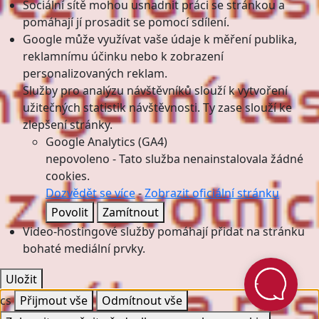
Sociální sítě mohou usnadnit práci se stránkou a
pomáhají jí prosadit se pomocí sdílení.
Google může využívat vaše údaje k měření publika,
reklamnímu účinku nebo k zobrazení
personalizovaných reklam.
Služby pro analýzu návštěvníků slouží k vytvoření
užitečných statistik návštěvnosti. Ty zase slouží ke
zlepšení stránky.
Google Analytics (GA4)
nepovoleno
-
Tato služba nenainstalovala žádné
cookies.
Dozvědět se více
-
Zobrazit oficiální stránku
Povolit
Zamítnout
Video-hostingové služby pomáhají přidat na stránku
bohaté mediální prvky.
Uložit
cs
Přijmout vše
Odmítnout vše