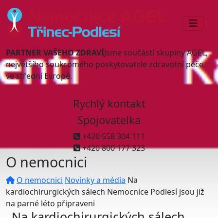
PARTNER VAŠEHO ZDRAVÍ
Jsme součástí skupiny AGEL,
největšího soukromého poskytovatele zdravotní péče
ve střední Evropě.
Rychlý kontakt
Spojovatelka
+420 558 304 111
+420 800 177 323
O nemocnici
O nemocnici
Novinky a média
Na
kardiochirurgických sálech Nemocnice Podlesí jsou již
na parné léto připraveni
Na kardiochirurgických sálech