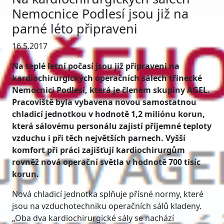
Nemocnice Podlesí jsou již na
parné léto připraveni
16.5.2017
Na teplé letní počasí jsou již připraveni na
kardiochirurgických operačních sálech třinecké
Nemocnici Podlesí, která je členem skupiny AGEL.
Pracoviště byla vybavena novou samostatnou
chladicí jednotkou v hodnotě 1,2 miliónu korun,
která sálovému personálu zajistí příjemné teploty
vzduchu i při těch největších parnech. Vyšší
komfort při práci zajišťují kardiochirurgům
rovněž nová operační světla v hodnotě 700 tisíc
korun.
Nová chladicí jednotka splňuje přísné normy, které
jsou na vzduchotechniku operačních sálů kladeny.
„Oba dva kardiochirurgické sály se nachází