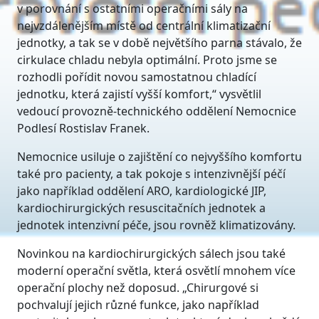
v porovnání s ostatními operačními sály na
nejvzdálenějším místě od centrální klimatizační
jednotky, a tak se v době největšího parna stávalo, že
cirkulace chladu nebyla optimální. Proto jsme se
rozhodli pořídit novou samostatnou chladící
jednotku, která zajistí vyšší komfort,“ vysvětlil
vedoucí provozně-technického oddělení Nemocnice
Podlesí Rostislav Franek.
Nemocnice usiluje o zajištění co nejvyššího komfortu
také pro pacienty, a tak pokoje s intenzivnější péčí
jako například oddělení ARO, kardiologické JIP,
kardiochirurgických resuscitačních jednotek a
jednotek intenzivní péče, jsou rovněž klimatizovány.
Novinkou na kardiochirurgických sálech jsou také
moderní operační světla, která osvětlí mnohem více
operační plochy než doposud. „Chirurgové si
pochvalují jejich různé funkce, jako například