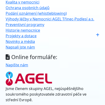
Kvalita v nemocnici
Ochrana osobních údajů
Podání oznámení (whistleblowing)
Výhody léčby v Nemocnici AGEL Třinec-Podlesí a.s.
Preventivní programy
Historie nemocnice
Projekty a dotace
Novinky a média
Napsali jste nám
Online formuláře:
Napište nám
Jsme členem skupiny AGEL, nejúspěšnějšího
soukromého poskytovatele zdravotní péče ve
střední Evropě.