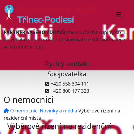
PARTNER VAŠEHO ZDRAVÍ
Jsme součástí skupiny AGEL,
největšího soukromého poskytovatele zdravotní péče
ve střední Evropě.
Rychlý kontakt
Spojovatelka
+420 558 304 111
+420 800 177 323
O nemocnici
O nemocnici
Novinky a média
Výběrové řízení na
rezidenční místa
Výběrové řízení na rezidenční