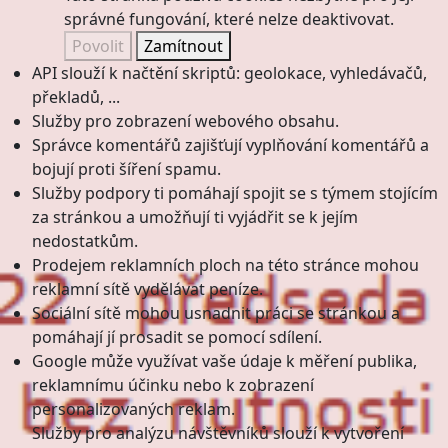
správné fungování, které nelze deaktivovat.
Povolit
Zamítnout
API slouží k načtění skriptů: geolokace, vyhledávačů,
překladů, ...
Služby pro zobrazení webového obsahu.
Správce komentářů zajišťují vyplňování komentářů a
bojují proti šíření spamu.
Služby podpory ti pomáhají spojit se s týmem stojícím
za stránkou a umožňují ti vyjádřit se k jejím
nedostatkům.
Prodejem reklamních ploch na této stránce mohou
reklamní sítě vydělávat peníze.
Sociální sítě mohou usnadnit práci se stránkou a
pomáhají jí prosadit se pomocí sdílení.
Google může využívat vaše údaje k měření publika,
reklamnímu účinku nebo k zobrazení
personalizovaných reklam.
Služby pro analýzu návštěvníků slouží k vytvoření