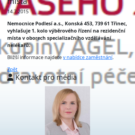
místa
14.7.2015
Nemocnice Podlesí a.s., Konská 453, 739 61 Třinec,
vyhlašuje 1. kolo výběrového řízení na rezidenční
místa v oborech specializačního vzdělávání
nelékařů.
Bližší informace najdete
v nabídce zaměstnání
.
Zpět
Kontakt pro média